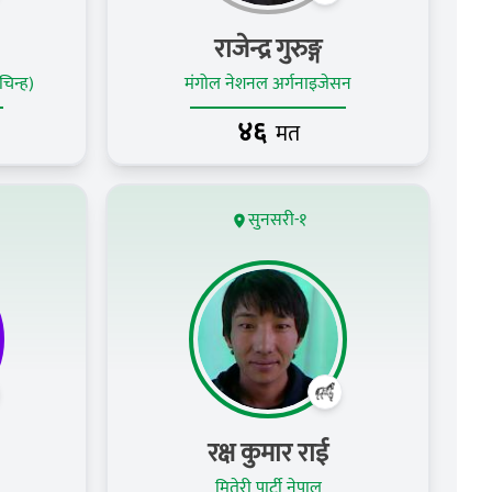
राजेन्द्र गुरुङ्ग
िन्ह)
मंगोल नेशनल अर्गनाइजेसन
४६
मत
सुनसरी-१
रक्ष कुमार राई
मितेरी पार्टी नेपाल