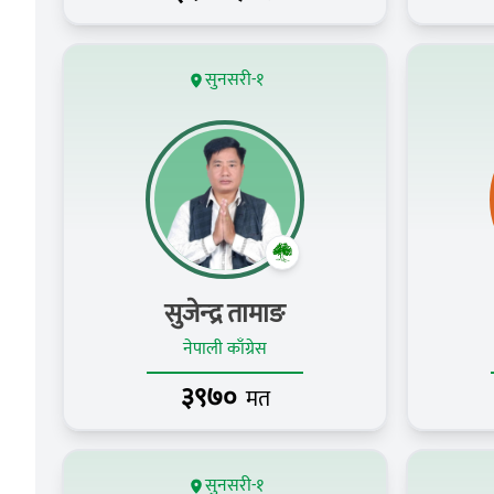
सुनसरी-१
सुजेन्‍द्र तामाङ
नेपाली काँग्रेस
३९७०
मत
सुनसरी-१