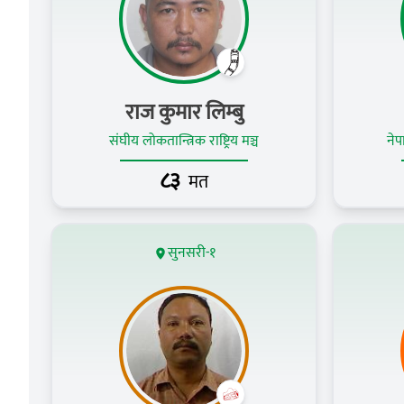
राज कुमार लिम्‍बु
संघीय लोकतान्त्रिक राष्ट्रिय मञ्च
नेप
८३
मत
सुनसरी-१