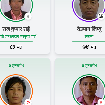
राज कुमार राई
देउमान लिम्बु
ाली जनश्रमदान संस्कृति पार्टी
स्वतन्त्र
८३
७४
मत
मत
सुनसरी-१
सुनसरी-१