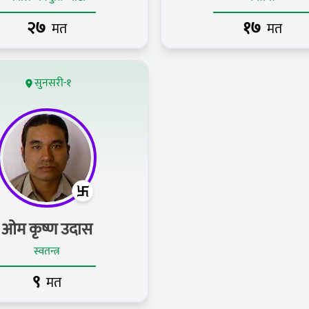
२७
१७
मत
मत
सुनसरी-१
ओम कृष्ण उदास
स्वतन्त्र
९
मत