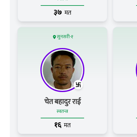
३७
मत
सुनसरी-१
चेत बहादुर राई
स्वतन्त्र
१६
मत