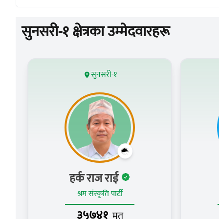
सुनसरी-१ क्षेत्रका उम्मेदवारहरू
सुनसरी-१
हर्क राज राई
श्रम संस्कृति पार्टी
३५७४१
मत