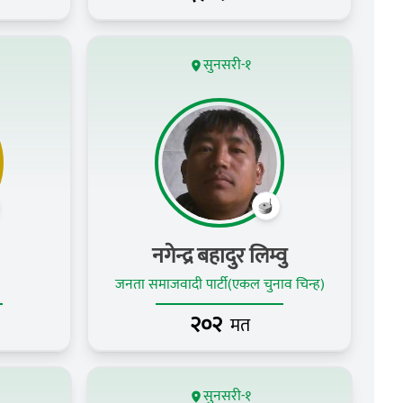
सुनसरी-१
नगेन्द्र बहादुर लिम्वु
जनता समाजवादी पार्टी(एकल चुनाव चिन्ह)
२०२
मत
सुनसरी-१