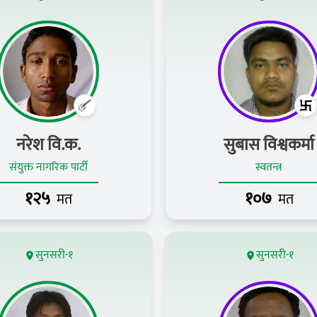
नरेश वि.क.
सुबास विश्वकर्मा
संयुक्त नागरिक पार्टी
स्वतन्त्र
१२५
१०७
मत
मत
सुनसरी-१
सुनसरी-१