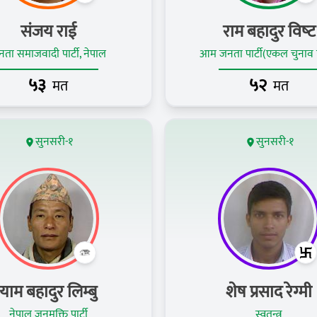
संजय राई
राम बहादुर विष्‍ट
ता समाजवादी पार्टी, नेपाल
आम जनता पार्टी(एकल चुनाव च
५३
५२
मत
मत
सुनसरी-१
सुनसरी-१
याम बहादुर लिम्बु
शेष प्रसाद रेग्मी
नेपाल जनमुक्ति पार्टी
स्वतन्त्र