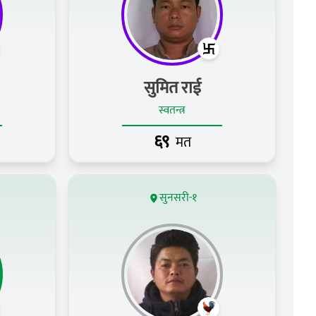
सुमित राई
स्वतन्त्र
६९
मत
सुनसरी-१