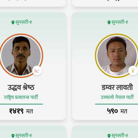
सुनसरी-१
सुनसरी-१
उद्धव श्रेष्‍ठ
डम्वर लावती
राष्ट्रिय प्रजातन्त्र पार्टी
उज्यालो नेपाल पार्टी
१४१९
५९०
मत
मत
सुनसरी-१
सुनसरी-१