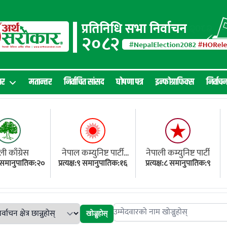
ार
मतान्तर
निर्वाचित सांसद
घोषणा पत्र
इन्फोग्राफिक्स
निर्वाच
ली काँग्रेस
नेपाल कम्युनिष्ट पार्टी
नेपाली कम्युनिष्ट पार्टी
१८ समानुपातिक:२०
प्रत्यक्ष:९ समानुपातिक:१६
(एमाले)
प्रत्यक्ष:८ समानुपातिक:९
खोज्नुहोस्
Search candidates