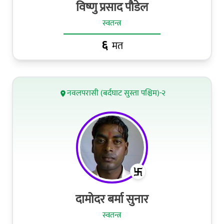
विष्णु प्रसाद पौडेल
स्वतन्त्र
६
मत
नवलपरासी (बर्दघाट सुस्ता पश्चिम)-२
दामोदर बर्मा सुनार
स्वतन्त्र