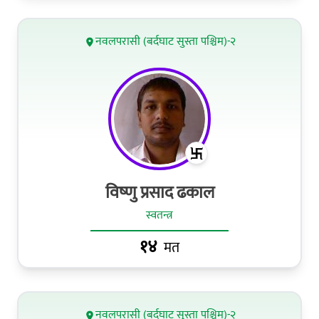
नवलपरासी (बर्दघाट सुस्ता पश्चिम)-२
विष्‍णु प्रसाद ढकाल
स्वतन्त्र
१४
मत
नवलपरासी (बर्दघाट सुस्ता पश्चिम)-२