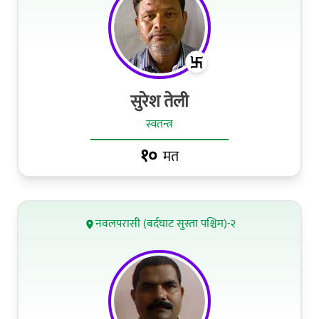
सुरेश तेली
स्वतन्त्र
१०
मत
नवलपरासी (बर्दघाट सुस्ता पश्चिम)-२