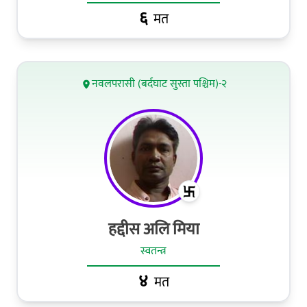
६
मत
नवलपरासी (बर्दघाट सुस्ता पश्चिम)-२
हद्दीस अलि मिया
स्वतन्त्र
४
मत