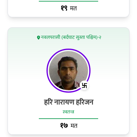
१९
मत
नवलपरासी (बर्दघाट सुस्ता पश्चिम)-२
हरि नारायण हरिजन
स्वतन्त्र
१७
मत