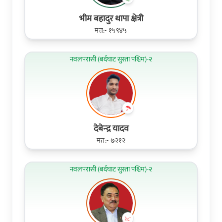
भीम बहादुर थापा क्षेत्री
मत:- १५९४५
नवलपरासी (बर्दघाट सुस्ता पश्चिम)-२
देबेन्‍द्र यादव
मत:- ७२१२
नवलपरासी (बर्दघाट सुस्ता पश्चिम)-२