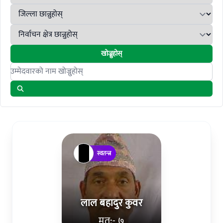
खोज्नुहोस्
Search candidates
स्वतन्त्र
लाल बहादुर कुवर
मत:- ७