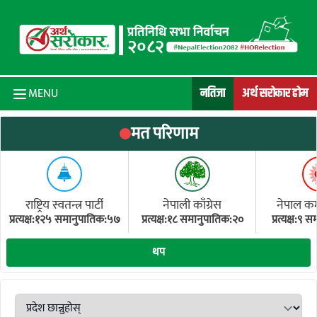
Skip to content
नतिजा
अर्थ सरोकार होम
MENU
मत परिणाम
राष्ट्रिय स्वतन्त्र पार्टी
नेपाली काँग्रेस
नेपाल कम्य
प्रत्यक्ष:१२५ समानुपातिक:५७
प्रत्यक्ष:१८ समानुपातिक:२०
प्रत्यक्ष:९
(ए
थप