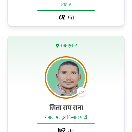
स्वतन्त्र
८१
मत
कञ्चनपुर-२
सिता राम राना
नेपाल मजदुर किसान पार्टी
७२
मत