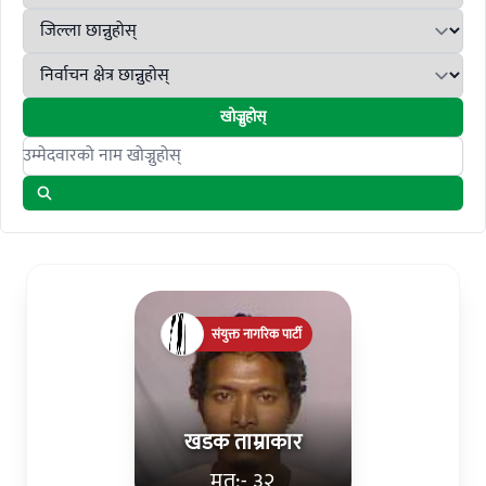
खोज्नुहोस्
Search candidates
संयुक्त नागरिक पार्टी
खडक ताम्राकार
मत:- ३२