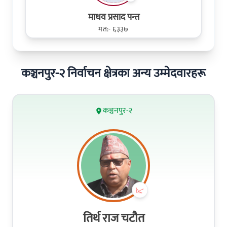
माधव प्रसाद पन्त
मत:- ६३३७
कञ्चनपुर-२ निर्वाचन क्षेत्रका अन्य उम्मेदवारहरू
कञ्चनपुर-२
तिर्थ राज चटौत