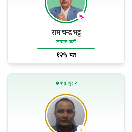
राम चन्द्र भट्ट
जनमत पार्टी
१२५
मत
कञ्चनपुर-२