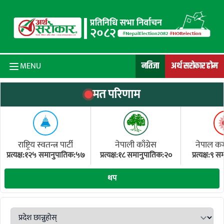
Skip to content
नतिजा
अर्थ सरोकार होम
MENU
मत परिणाम
राष्ट्रिय स्वतन्त्र पार्टी
नेपाली काँग्रेस
नेपाल कम्य
प्रत्यक्ष:१२५ समानुपातिक:५७
प्रत्यक्ष:१८ समानुपातिक:२०
प्रत्यक्ष:९
(ए
थप