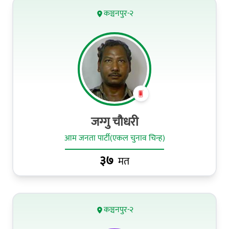
कञ्चनपुर-२
जग्गु चौधरी
आम जनता पार्टी(एकल चुनाव चिन्ह)
३७
मत
कञ्चनपुर-२