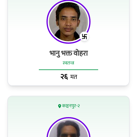
भानु भक्त वोहरा
स्वतन्त्र
२६
मत
कञ्चनपुर-२