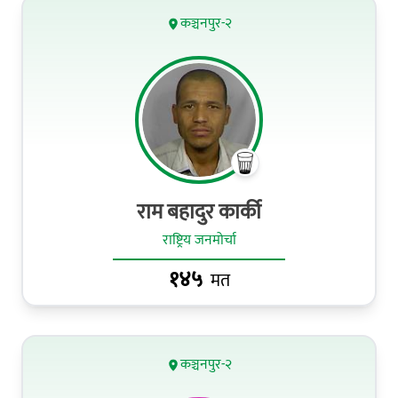
कञ्चनपुर-२
राम बहादुर कार्की
राष्ट्रिय जनमोर्चा
१४५
मत
कञ्चनपुर-२