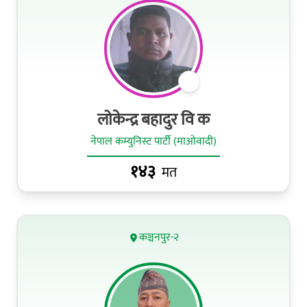
लोकेन्द्र बहादुर वि क
नेपाल कम्युनिस्ट पार्टी (माओवादी)
१४३
मत
कञ्चनपुर-२