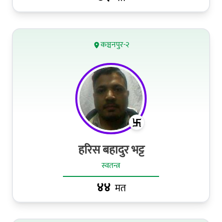
कञ्चनपुर-२
हरिस बहादुर भट्ट
स्वतन्त्र
४४
मत