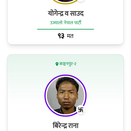
योगेन्द्र व साउद
उज्यालो नेपाल पार्टी
९३
मत
कञ्चनपुर-२
बिरेन्द्र राना