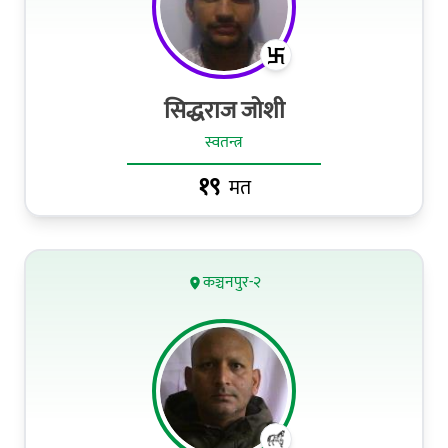
सिद्धराज जोशी
स्वतन्त्र
१९
मत
कञ्चनपुर-२