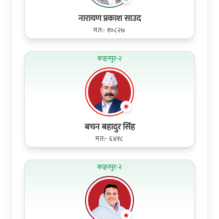
नारायण प्रकाश साउद
मत:- १०८२७
कञ्चनपुर-२
बचन बहादुर सिंह
मत:- ६४१८
कञ्चनपुर-२