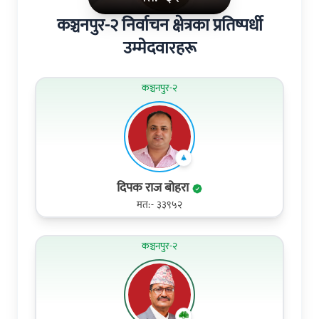
कञ्चनपुर-२ निर्वाचन क्षेत्रका प्रतिष्पर्धी
उम्मेदवारहरू
कञ्चनपुर-२
दिपक राज बोहरा
मत:- ३३९५२
कञ्चनपुर-२