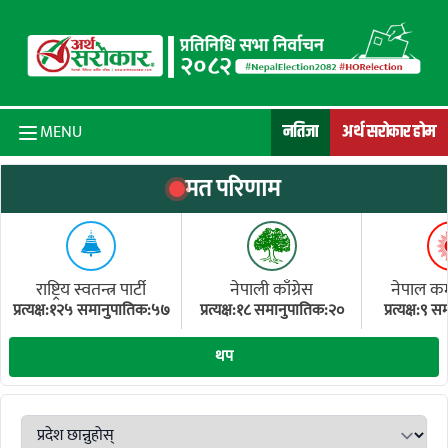
Skip to content
नतिजा
अर्थ सरोकार होम
MENU
मत परिणाम
राष्ट्रिय स्वतन्त्र पार्टी
नेपाली काँग्रेस
नेपाल कम्य
प्रत्यक्ष:१२५ समानुपातिक:५७
प्रत्यक्ष:१८ समानुपातिक:२०
प्रत्यक्ष:९
(ए
थप