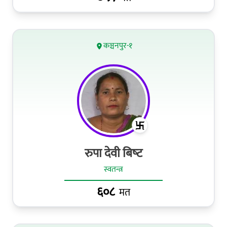
कञ्चनपुर-१
रुपा देवी बिष्‍ट
स्वतन्त्र
६०८
मत