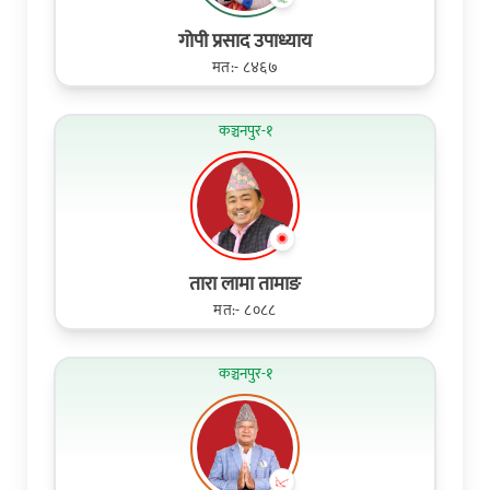
गोपी प्रसाद उपाध्याय
मत:- ८४६७
कञ्चनपुर-१
तारा लामा तामाङ
मत:- ८०८८
कञ्चनपुर-१