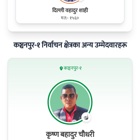
दिल्ली वहादुर शाही
मत:- १५६०
कञ्चनपुर-१ निर्वाचन क्षेत्रका अन्य उम्मेदवारहरू
कञ्चनपुर-१
कृष्ण बहादुर चौधरी