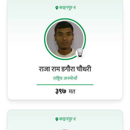
कञ्चनपुर-१
राजा राम डगौरा चौधरी
राष्ट्रिय जनमोर्चा
३९७
मत
कञ्चनपुर-१