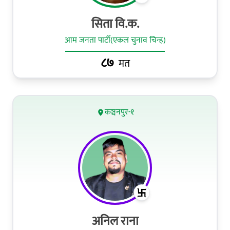
सिता वि.क.
आम जनता पार्टी(एकल चुनाव चिन्ह)
८७
मत
कञ्चनपुर-१
अनिल राना