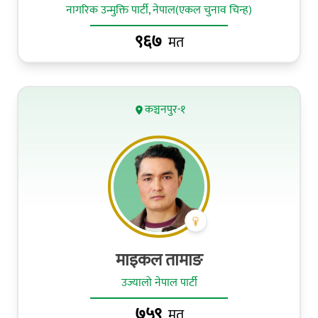
नागरिक उन्मुक्ति पार्टी, नेपाल(एकल चुनाव चिन्ह)
९६७
मत
कञ्चनपुर-१
माइकल तामाङ
उज्यालो नेपाल पार्टी
७५९
मत