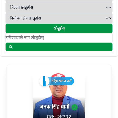
खोज्नुहोस्
Search candidates
राष्ट्रिय स्वतन्त्र पार्टी
जनक सिंह धामी
मत:- २४३३२