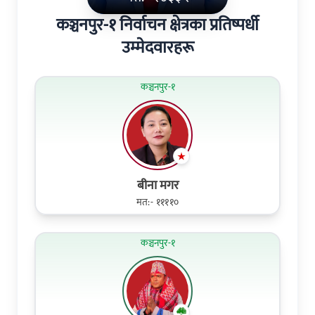
कञ्चनपुर-१ निर्वाचन क्षेत्रका प्रतिष्पर्धी
उम्मेदवारहरू
कञ्चनपुर-१
बीना मगर
मत:- ११११०
कञ्चनपुर-१