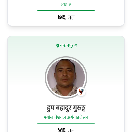
स्वतन्त्र
७६
मत
कञ्चनपुर-१
हुम बहादुर गुरुङ्ग
मंगोल नेशनल अर्गनाइजेसन
४६
मत