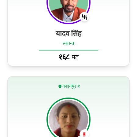
यादव सिंह
स्वतन्त्र
१६८
मत
कञ्चनपुर-१