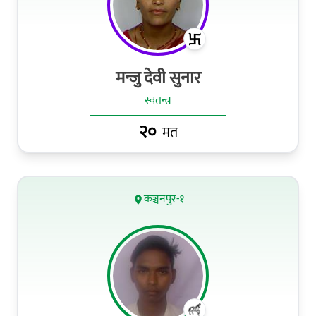
मन्जु देवी सुनार
स्वतन्त्र
२०
मत
कञ्चनपुर-१