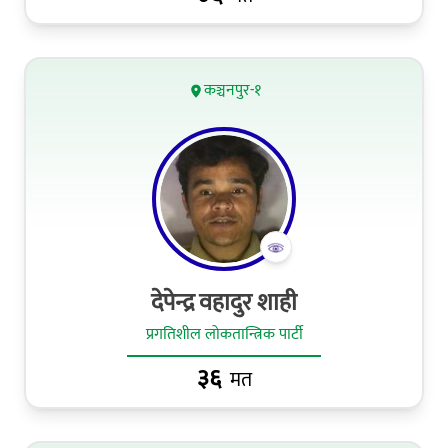
कञ्चनपुर-१
देपेन्द्र वहादुर शाही
प्रगतिशील लोकतान्त्रिक पार्टी
३६
मत