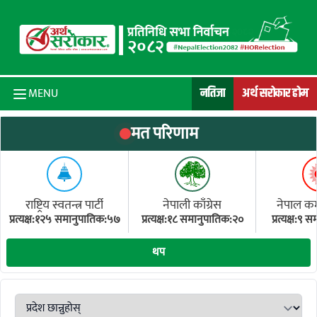
Skip to content
नतिजा
अर्थ सरोकार होम
MENU
मत परिणाम
राष्ट्रिय स्वतन्त्र पार्टी
नेपाली काँग्रेस
नेपाल कम्य
प्रत्यक्ष:१२५ समानुपातिक:५७
प्रत्यक्ष:१८ समानुपातिक:२०
प्रत्यक्ष:९
(ए
थप