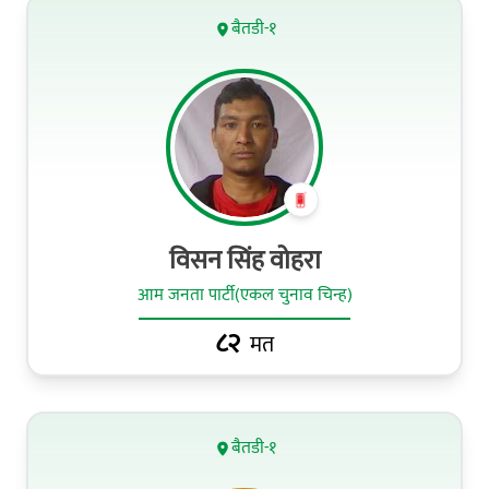
बैतडी-१
विसन सिंह वोहरा
आम जनता पार्टी(एकल चुनाव चिन्ह)
८२
मत
बैतडी-१