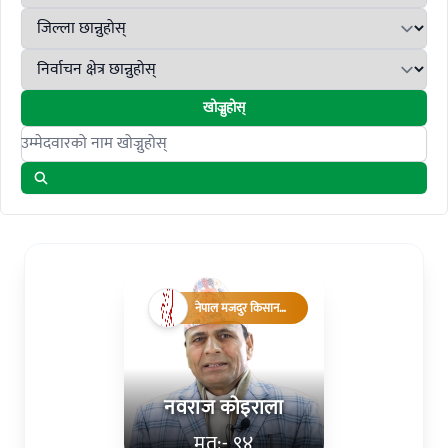
खोज्नुहोस्
Search candidates
नेपाल मजदुर किसान
पार्टी
नवराज कोइराला
मत:- ९४