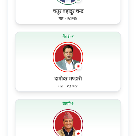
चतुर बहादुर चन्द
मत:- १८१९४
बैतडी-१
दामोदर भण्डारी
मत:- १७०९१
बैतडी-१