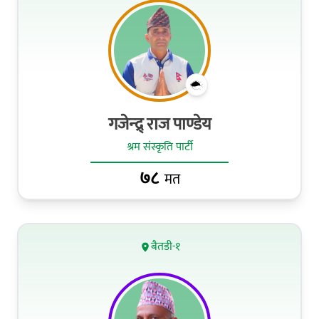
गजेन्द्र् राज पाण्डेय
श्रम संस्कृति पार्टी
७८
मत
बैतडी-१