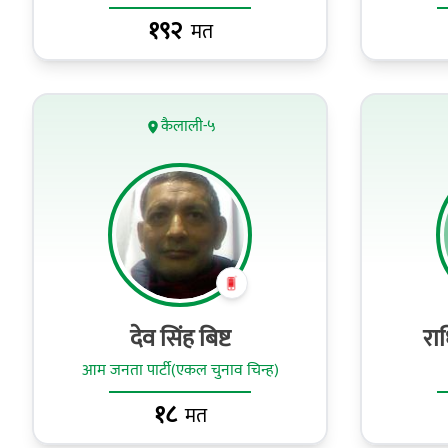
१९२
मत
कैलाली-५
देव सिंह बिष्ट
रा
आम जनता पार्टी(एकल चुनाव चिन्ह)
१८
मत