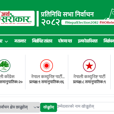
ार
मतान्तर
निर्वाचित सांसद
घोषणा पत्र
इन्फोग्राफिक्स
निर्वाच
ली काँग्रेस
नेपाल कम्युनिष्ट पार्टी
नेपाली कम्युनिष्ट पार्टी
१८ समानुपातिक:२०
प्रत्यक्ष:९ समानुपातिक:१६
(एमाले)
प्रत्यक्ष:८ समानुपातिक:९
खोज्नुहोस्
Search candidates