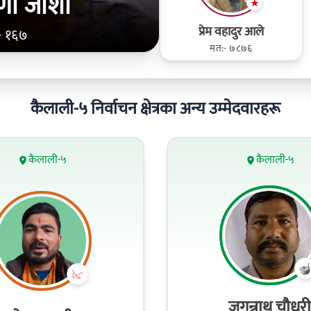
णी जोशी
प्रेम वहादुर आले
- १६७
मत:- ७८७६
कैलाली-५ निर्वाचन क्षेत्रका अन्य उम्मेदवारहरू
कैलाली-५
कैलाली-५
जगन्नाथ चौधरी