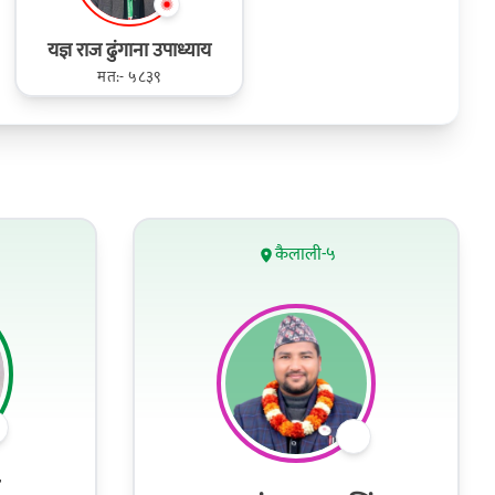
यज्ञ राज ढुंगाना उपाध्याय
मत:- ५८३९
कैलाली-५