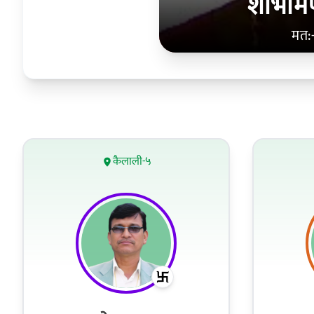
शोभाम
मत:
कैलाली-५