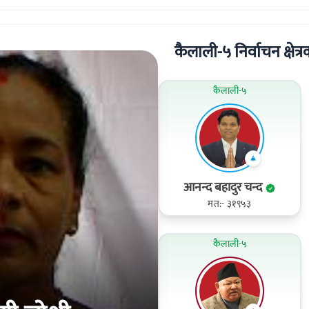
कैलाली-५ निर्वाचन क्षेत्रक
कैलाली-५
आनन्‍द बहादुर चन्‍द
मत:- ३१९५३
कैलाली-५