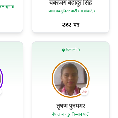
बबरजंग बहादुर सिंह
(एकल चुनाव
नेपाल कम्युनिस्ट पार्टी (माओवादी)
२१२
मत
कैलाली-५
तृषण पुनमगर
नेपाल मजदुर किसान पार्टी