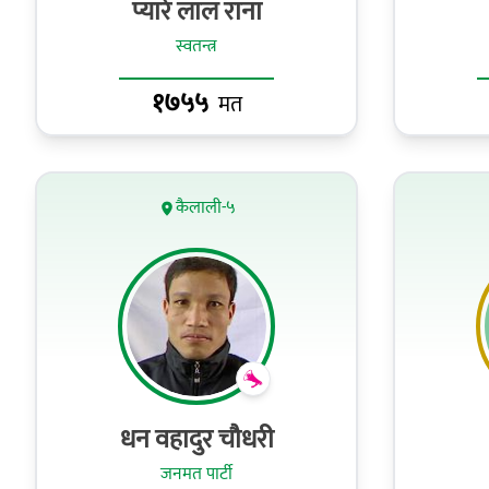
प्यारे लाल राना
स्वतन्त्र
१७५५
मत
कैलाली-५
धन वहादुर चौधरी
जनमत पार्टी