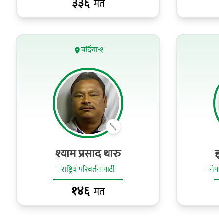
३३६
मत
बर्दिया-१
श्याम प्रसाद थारु
इ
राष्ट्रिय परिवर्तन पार्टी
नेपा
१४६
मत