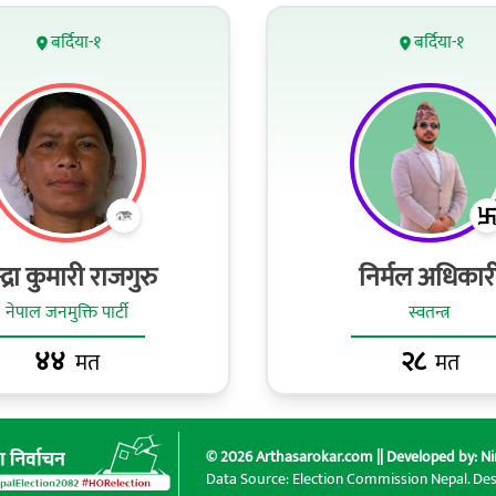
बर्दिया-१
बर्दिया-१
्द्रा कुमारी राजगुरु
निर्मल अधिकार
नेपाल जनमुक्ति पार्टी
स्वतन्त्र
४४
२८
मत
मत
© 2026 Arthasarokar.com || Developed by:
Ni
Data Source: Election Commission Nepal. De