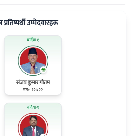
का प्रतिष्पर्धी उम्मेदवारहरू
बर्दिया-१
संजय कुमार गौतम
मत:- १२७२२
बर्दिया-१