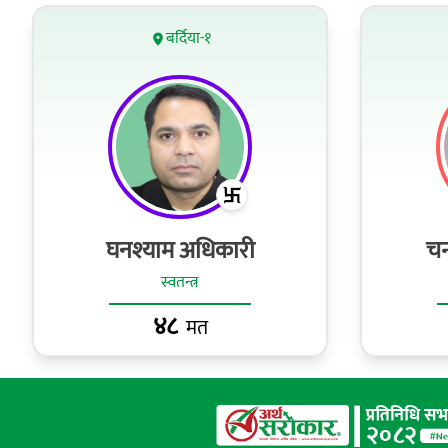
बर्दिया-१
घनश्याम अधिकारी
चन
स्वतन्त्र
४८
मत