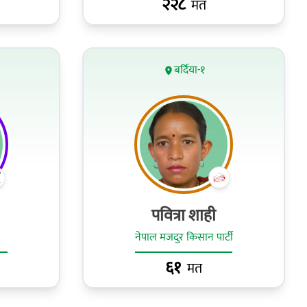
२२८
मत
बर्दिया-१
पवित्रा शाही
नेपाल मजदुर किसान पार्टी
६१
मत