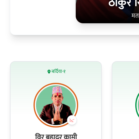
ठाकुर स
मत
बर्दिया-१
विर बहादुर कामी