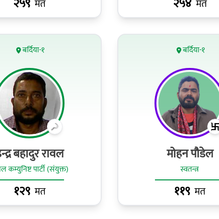
२५९
२५४
मत
मत
बर्दिया-१
बर्दिया-१
न्द्र बहादुर रावल
मोहन पौडेल
ल कम्युनिष्ट पार्टी (संयुक्त)
स्वतन्त्र
१२९
११९
मत
मत