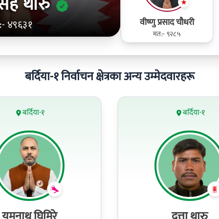
िंह थारु
वीष्णु प्रसाद चौधरी
:- ४९६३१
मत:- ९२८५
बर्दिया-१ निर्वाचन क्षेत्रका अन्य उम्मेदवारहरू
बर्दिया-१
बर्दिया-१
यमनाथ घिमिरे
दत्ता थारु