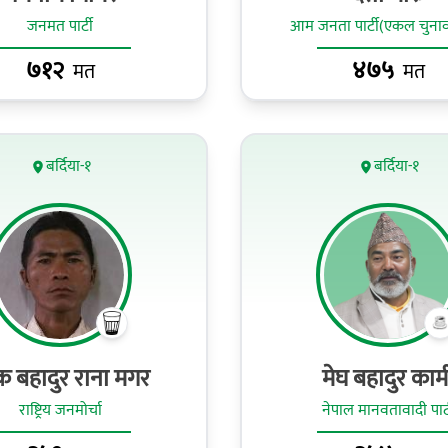
जनमत पार्टी
आम जनता पार्टी(एकल चुनाव
७१२
४७५
मत
मत
बर्दिया-१
बर्दिया-१
 बहादुर राना मगर
मेघ बहादुर काम
राष्ट्रिय जनमोर्चा
नेपाल मानवतावादी पार्