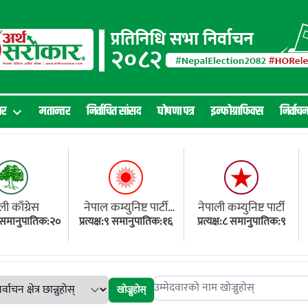
ार
मतान्तर
निर्वाचित सांसद
घोषणा पत्र
इन्फोग्राफिक्स
निर्वाच
ली काँग्रेस
नेपाल कम्युनिष्ट पार्टी
नेपाली कम्युनिष्ट पार्टी
१८ समानुपातिक:२०
प्रत्यक्ष:९ समानुपातिक:१६
(एमाले)
प्रत्यक्ष:८ समानुपातिक:९
खोज्नुहोस्
Search candidates