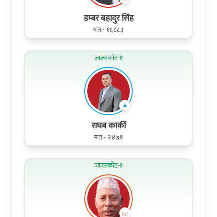
डम्बर बहादुर सिंह
मत:- १६८८३
जाजरकोट-१
राघब​ कार्की
मत:- २४७१
जाजरकोट-१