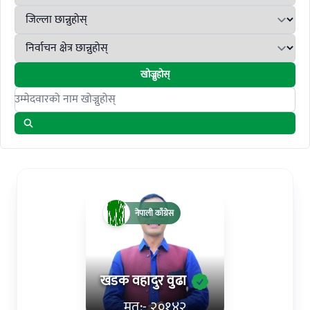
खोज्नुहोस्
Search candidates
नेपाली काँग्रेस
खडक वहादुर वुढा
मत:- २०१४२