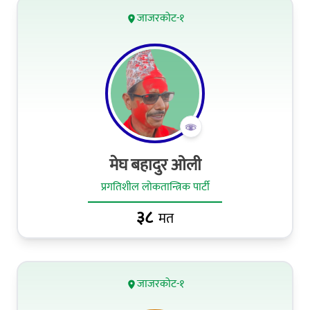
जाजरकोट-१
मेघ बहादुर ओली
प्रगतिशील लोकतान्त्रिक पार्टी
३८
मत
जाजरकोट-१