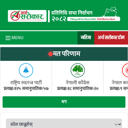
Skip to content
नतिजा
अर्थ सरोकार होम
MENU
मत परिणाम
राष्ट्रिय स्वतन्त्र पार्टी
नेपाली काँग्रेस
नेपाल कम्य
प्रत्यक्ष:१२५ समानुपातिक:५७
प्रत्यक्ष:१८ समानुपातिक:२०
प्रत्यक्ष:९
(ए
थप