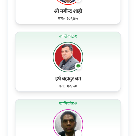
श्री नगीन्द्र शाही
मत:- १०६४७
कालिकोट-१
हर्ष बहादुर बम
मत:- ७४५०
कालिकोट-१