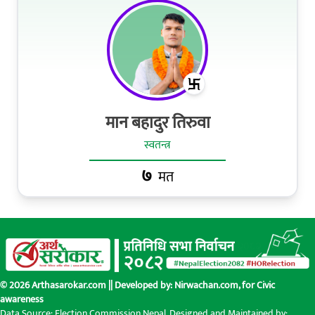
मान बहादुर तिरुवा
स्वतन्त्र
७
मत
© 2026 Arthasarokar.com || Developed by:
Nirwachan.com
, for Civic
awareness
Data Source: Election Commission Nepal. Designed and Maintained by: