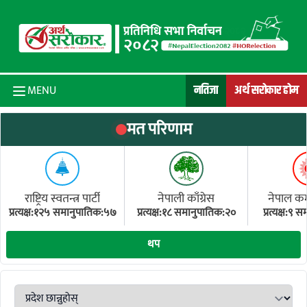
Skip to content
नतिजा
अर्थ सरोकार होम
MENU
मत परिणाम
राष्ट्रिय स्वतन्त्र पार्टी
नेपाली काँग्रेस
नेपाल कम्य
प्रत्यक्ष:१२५ समानुपातिक:५७
प्रत्यक्ष:१८ समानुपातिक:२०
प्रत्यक्ष:९
(ए
थप