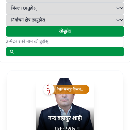
खोज्नुहोस्
Search candidates
नेपाल मजदुर किसान
पार्टी
नन्द बहादुर शाही
मत:- ५९७