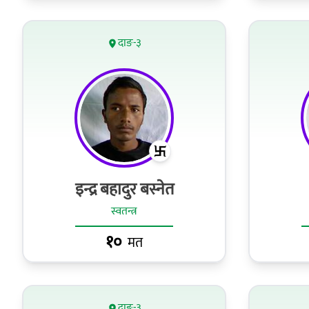
दाङ-३
इन्द्र बहादुर बस्नेत
स्वतन्त्र
१०
मत
दाङ-३