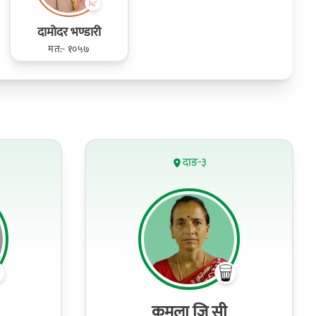
दामोदर भण्डारी
मत:- १०५७
दाङ-३
कमला जि सी