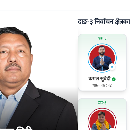
दाङ-३ निर्वाचन क्षेत्रका
दाङ-३
कमल सुबेदी
मत:- ४४२४८
दाङ-३