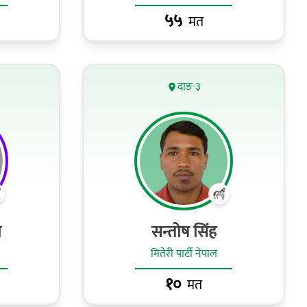
५५
मत
दाङ-३
ी
सन्तोष सिंह
मितेरी पार्टी नेपाल
१०
मत