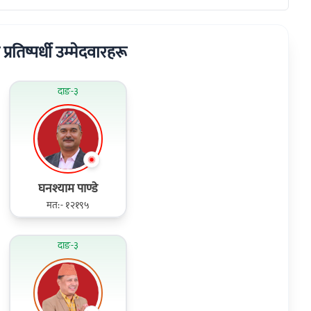
 प्रतिष्पर्धी उम्मेदवारहरू
दाङ-३
घनश्याम पाण्डे
मत:- १२१९५
दाङ-३