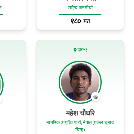
ल
राष्ट्रिय जनमोर्चा
१८०
मत
दाङ-३
महेश चौधरि
नागरिक उन्मुक्ति पार्टी, नेपाल(एकल चुनाव
चिन्ह)