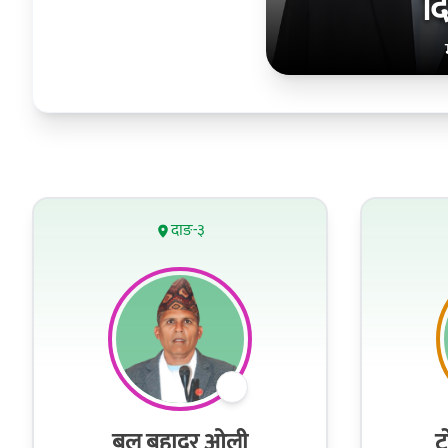
द
दाङ-३
बल बहादुर ओली
ट