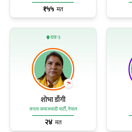
१५५
मत
दाङ-३
शोभा डाँगी
जनता समाजवादी पार्टी, नेपाल
२४
मत