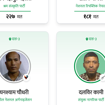
श्रम संस्कृति पार्टी
नेशनल रिपब्लिक नेपा
२२७
१८१
मत
मत
दाङ-३
दाङ-३
घनश्याम चौधरी
दलविर कामी
गोल नेशनल अर्गनाइजेसन
संयुक्त नागरिक पार्टी