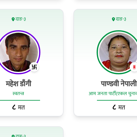
दाङ-३
दाङ-३
महेश डाँगी
पाण्डवी नेपाली
स्वतन्त्र
आम जनता पार्टी(एकल चुनाव
८
८
मत
मत
दाङ-३