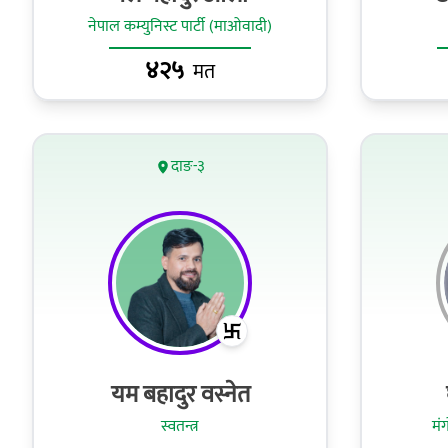
नेपाल कम्युनिस्ट पार्टी (माओवादी)
४२५
मत
दाङ-३
यम बहादुर वस्नेत
स्वतन्त्र
मं