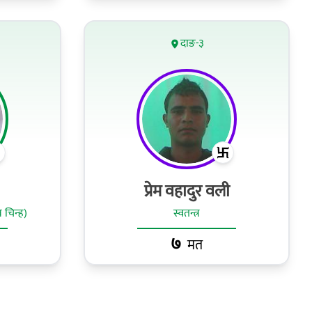
दाङ-३
प्रेम वहादुर वली
 चिन्ह)
स्वतन्त्र
७
मत