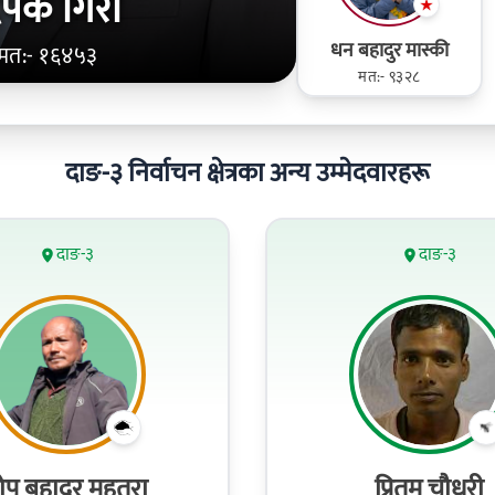
िपक गिरी
धन बहादुर मास्की
मत:- १६४५३
मत:- ९३२८
दाङ-३ निर्वाचन क्षेत्रका अन्य उम्मेदवारहरू
दाङ-३
दाङ-३
ोप बहादुर महतरा
प्रितम चौधरी