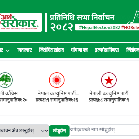
ार
मतान्तर
निर्वाचित सांसद
घोषणा पत्र
इन्फोग्राफिक्स
निर्वाच
ली काँग्रेस
नेपाल कम्युनिष्ट पार्टी
नेपाली कम्युनिष्ट पार्टी
१८ समानुपातिक:२०
प्रत्यक्ष:९ समानुपातिक:१६
(एमाले)
प्रत्यक्ष:८ समानुपातिक:९
खोज्नुहोस्
Search candidates