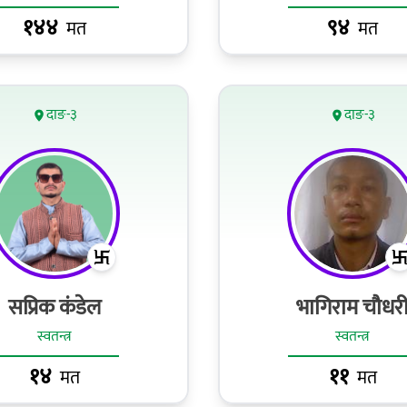
१४४
९४
मत
मत
दाङ-३
दाङ-३
सप्रिक कंडेल
भागिराम चौधर
स्वतन्त्र
स्वतन्त्र
१४
११
मत
मत