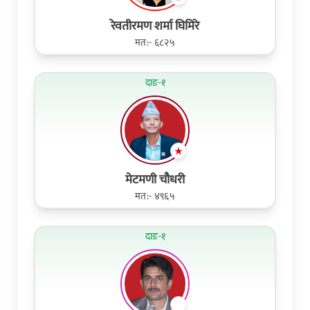
रेवतीरमण शर्मा घिमिरे
मत:- ६८२५
दाङ-१
मेटमणी चौधरी
मत:- ४९६५
दाङ-१