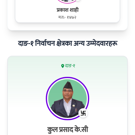
प्रकाश शाही
मत:- १४७२
दाङ-१ निर्वाचन क्षेत्रका अन्य उम्मेदवारहरू
दाङ-१
कुल प्रसाद के.सी