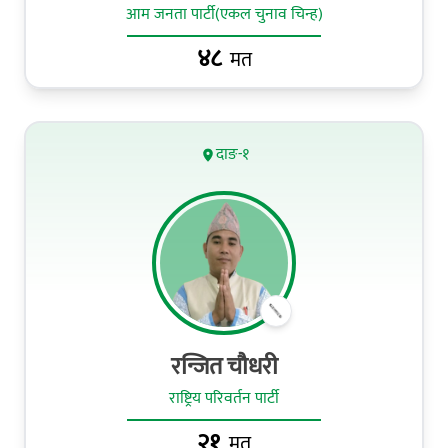
आम जनता पार्टी(एकल चुनाव चिन्ह)
४८
मत
दाङ-१
रन्जित चौधरी
राष्ट्रिय परिवर्तन पार्टी
२१
मत