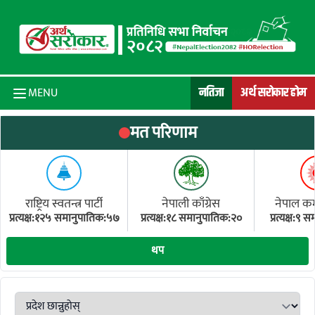
Skip to content
नतिजा
अर्थ सरोकार होम
MENU
मत परिणाम
राष्ट्रिय स्वतन्त्र पार्टी
नेपाली काँग्रेस
नेपाल कम्य
प्रत्यक्ष:१२५ समानुपातिक:५७
प्रत्यक्ष:१८ समानुपातिक:२०
प्रत्यक्ष:९
(ए
थप