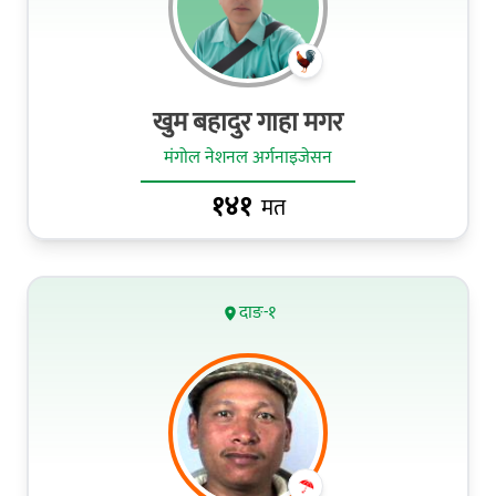
खुम बहादुर गाहा मगर
मंगोल नेशनल अर्गनाइजेसन
१४१
मत
दाङ-१