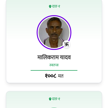
दाङ-१
मालिकराम यादव
स्वतन्त्र
१००८
मत
दाङ-१