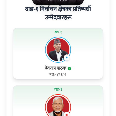
दाङ-१ निर्वाचन क्षेत्रका प्रतिष्पर्धी
उम्मेदवारहरू
दाङ-१
देवराज पाठक
मत:- ४२६०२
दाङ-१