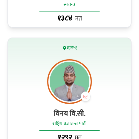
स्वतन्त्र
१३८४
मत
दाङ-१
विनय वि.सी.
राष्ट्रिय प्रजातन्त्र पार्टी
१२९२
मत