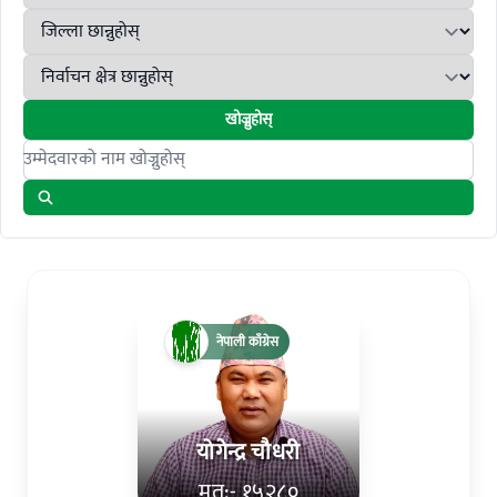
खोज्नुहोस्
Search candidates
नेपाली काँग्रेस
योगेन्द्र चौधरी
मत:- १५२८०