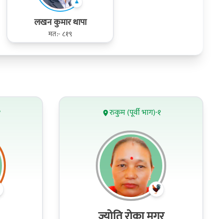
लखन कुमार थापा
मत:- ८१९
१
रुकुम (पूर्वी भाग)-१
ज्योति रोका मगर