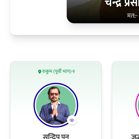
चन्द्र प्
मत:-
रुकुम (पूर्वी भाग)-१
सन्दिप पुन
जुद