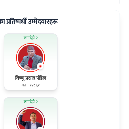
रका प्रतिष्पर्धी उम्मेदवारहरू
रूपन्देही-२
विष्‍णु प्रसाद पौडेल
मत:- १२८६१
रूपन्देही-२