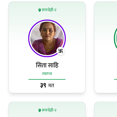
रूपन्देही-२
सिता साहि
स्वतन्त्र
३९
मत
रूपन्देही-२