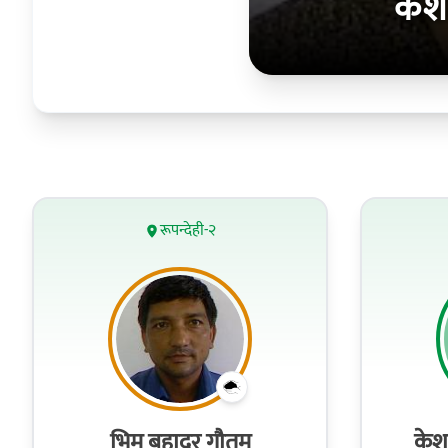
केश
रूपन्देही-२
भिम बहादुर गौतम
केश