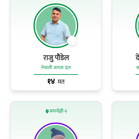
राजु पौडेल
द
नेपाली जनता दल
स
१४
मत
रूपन्देही-२