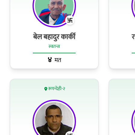
बेल बहादुर कार्की
र
स्वतन्त्र
४
मत
रूपन्देही-२