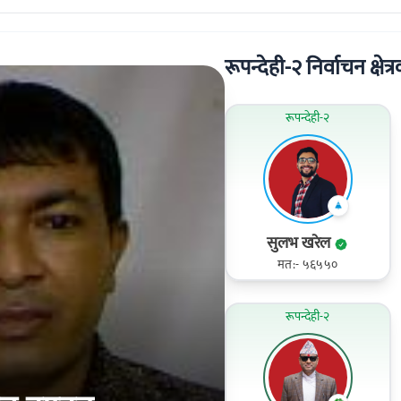
रूपन्देही-२ निर्वाचन क्षेत्
रूपन्देही-२
सुलभ खरेल
मत:- ५६५५०
रूपन्देही-२