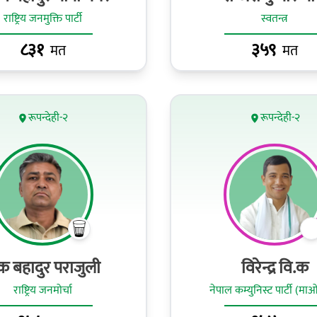
राष्ट्रिय जनमुक्ति पार्टी
स्वतन्त्र
८३१
३५९
मत
मत
रूपन्देही-२
रूपन्देही-२
क बहादुर पराजुली
विरेन्द्र वि.क
राष्ट्रिय जनमोर्चा
नेपाल कम्युनिस्ट पार्टी (मा