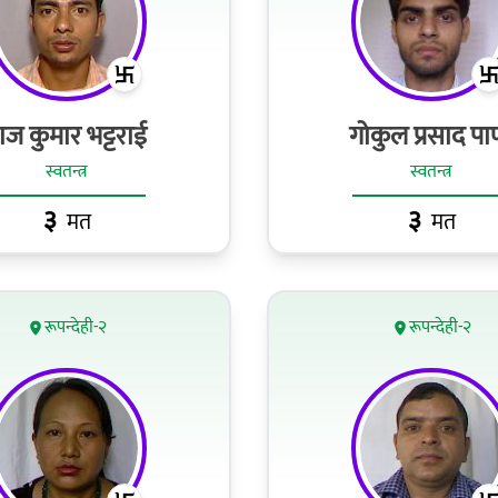
ाज कुमार भट्टराई
गोकुल प्रसाद पाण्
स्वतन्त्र
स्वतन्त्र
३
३
मत
मत
रूपन्देही-२
रूपन्देही-२