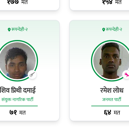
१७७
१५४
मत
मत
रूपन्देही-२
रूपन्देही-२
शिव प्रिथी दमाई
रमेश लोध
संयुक्त नागरिक पार्टी
जनमत पार्टी
७१
६४
मत
मत