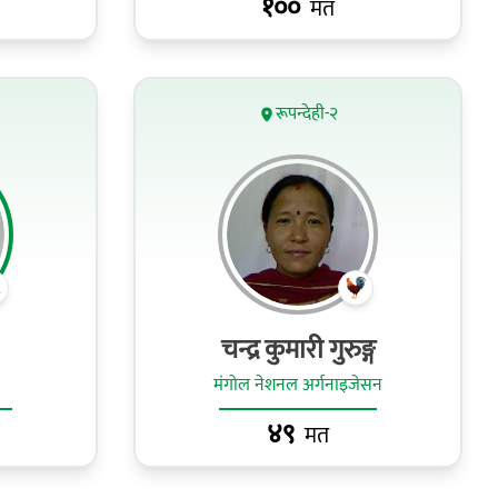
१००
मत
रूपन्देही-२
चन्द्र कुमारी गुरुङ्ग
मंगोल नेशनल अर्गनाइजेसन
४९
मत