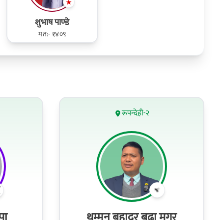
शुभाष पाण्डे
मत:- १४०९
रूपन्देही-२
पा
थम्मन बहादुर बुढा मगर