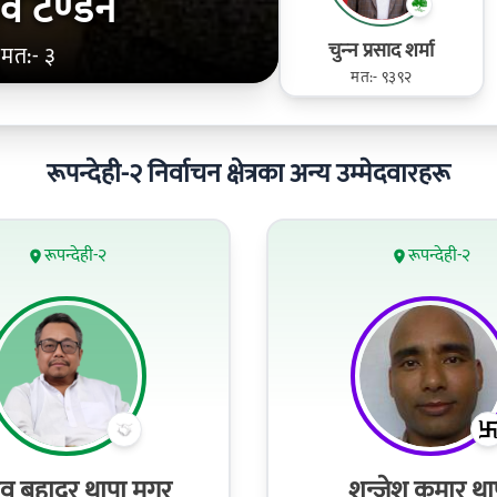
व टण्‍डन
चुन्‍न प्रसाद शर्मा
मत:- ३
मत:- ९३९२
रूपन्देही-२ निर्वाचन क्षेत्रका अन्य उम्मेदवारहरू
रूपन्देही-२
रूपन्देही-२
व बहादुर थापा मगर
शन्जेश कुमार था