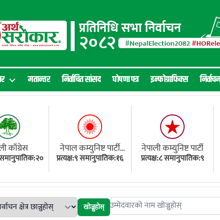
ार
मतान्तर
निर्वाचित सांसद
घोषणा पत्र
इन्फोग्राफिक्स
निर्वाच
ली काँग्रेस
नेपाल कम्युनिष्ट पार्टी
नेपाली कम्युनिष्ट पार्टी
१८ समानुपातिक:२०
प्रत्यक्ष:९ समानुपातिक:१६
(एमाले)
प्रत्यक्ष:८ समानुपातिक:९
खोज्नुहोस्
Search candidates