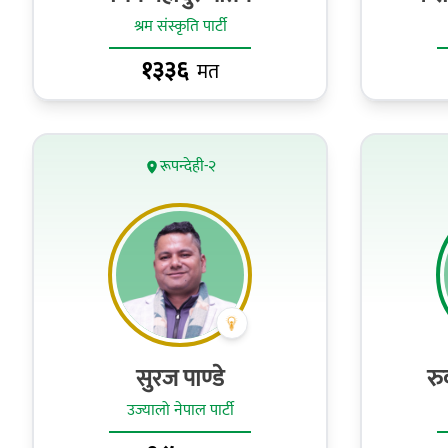
श्रम संस्कृति पार्टी
१३३६
मत
रूपन्देही-२
सुरज पाण्‍डे
रु
उज्यालो नेपाल पार्टी