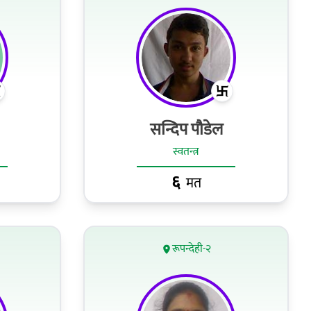
सन्दिप पौडेल
स्वतन्त्र
६
मत
रूपन्देही-२