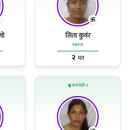
डे
सिता कुवंर
स्वतन्त्र
२
मत
रूपन्देही-२