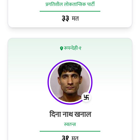
प्रगतिशील लोकतान्त्रिक पार्टी
३३
मत
रूपन्देही-१
दिना नाथ खनाल
स्वतन्त्र
३१
मत