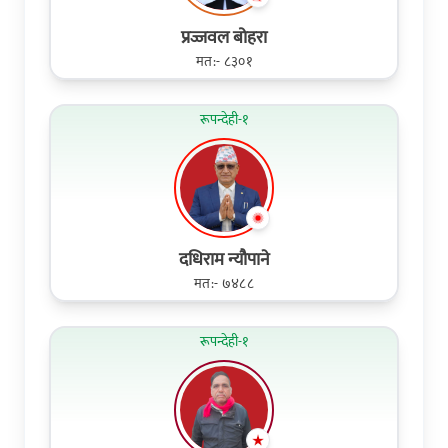
प्रज्जवल बोहरा
मत:- ८३०१
रूपन्देही-१
दधिराम न्यौपाने
मत:- ७४८८
रूपन्देही-१