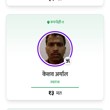
रूपन्देही-१
केशव अर्याल
स्वतन्त्र
१३
मत