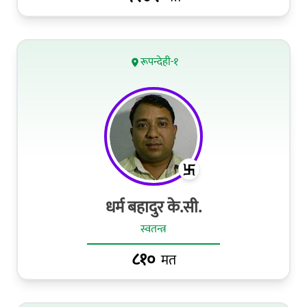
रूपन्देही-१
धर्म बहादुर के.सी.
स्वतन्त्र
८१०
मत