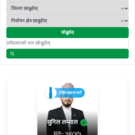
खोज्नुहोस्
Search candidates
राष्ट्रिय स्वतन्त्र पार्टी
सुनिल लम्साल
मत:- ५४८४५