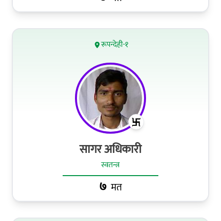
रूपन्देही-१
सागर अधिकारी
स्वतन्त्र
७
मत