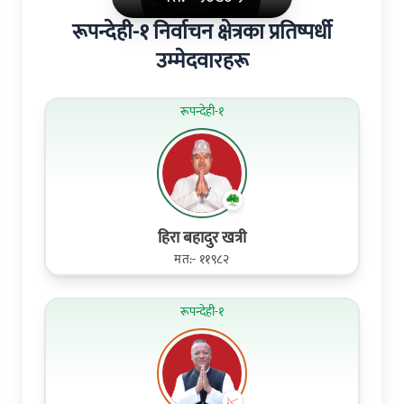
रूपन्देही-१ निर्वाचन क्षेत्रका प्रतिष्पर्धी
उम्मेदवारहरू
रूपन्देही-१
हिरा बहादुर खत्री
मत:- ११९८२
रूपन्देही-१