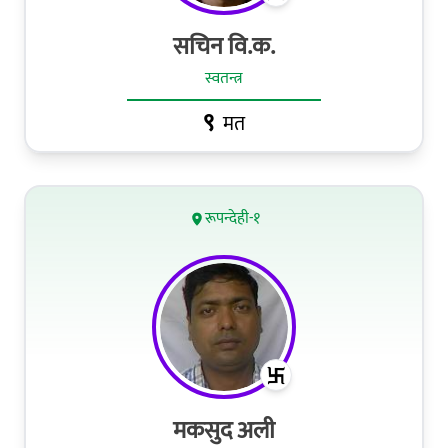
सचिन वि.क.
स्वतन्त्र
९
मत
रूपन्देही-१
मकसुद अली