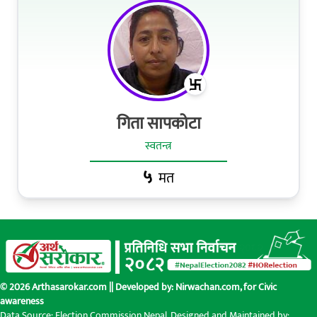
गिता सापकोटा
स्वतन्त्र
५
मत
© 2026 Arthasarokar.com || Developed by:
Nirwachan.com
, for Civic
awareness
Data Source: Election Commission Nepal. Designed and Maintained by: