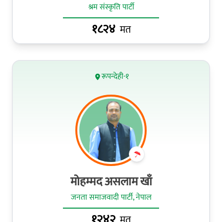
श्रम संस्कृति पार्टी
१८२४
मत
रूपन्देही-१
मोहम्मद असलाम खाँ
जनता समाजवादी पार्टी, नेपाल
१२४२
मत