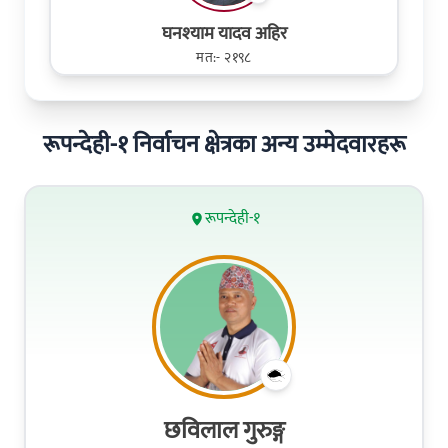
घनश्‍याम यादव अहिर
मत:- २१९८
रूपन्देही-१ निर्वाचन क्षेत्रका अन्य उम्मेदवारहरू
रूपन्देही-१
छविलाल गुरुङ्ग