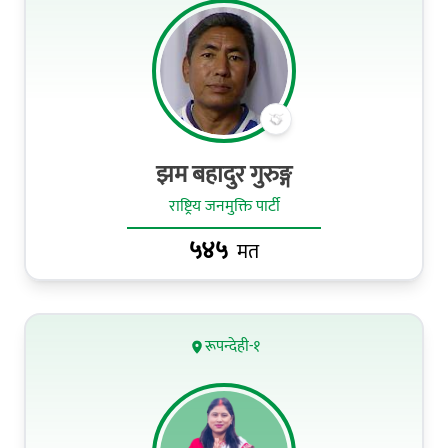
झम बहादुर गुरुङ्ग
राष्ट्रिय जनमुक्ति पार्टी
५४५
मत
रूपन्देही-१