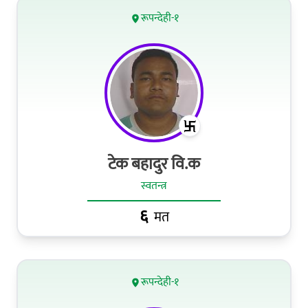
रूपन्देही-१
टेक बहादुर वि.क
स्वतन्त्र
६
मत
रूपन्देही-१