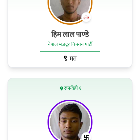
हिम लाल पाण्‍डे
नेपाल मजदुर किसान पार्टी
९
मत
रूपन्देही-१