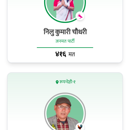
निलु कुमारी चौधरी
जनमत पार्टी
४१६
मत
रूपन्देही-१