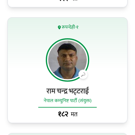
रूपन्देही-१
राम चन्‍द्र भट्‍टराई
नेपाल कम्युनिष्ट पार्टी (संयुक्त)
१८२
मत