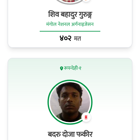
शिव बहादुर गुरुङ्ग
मंगोल नेशनल अर्गनाइजेसन
४०२
मत
रूपन्देही-१
बदरु दोजा फकीर