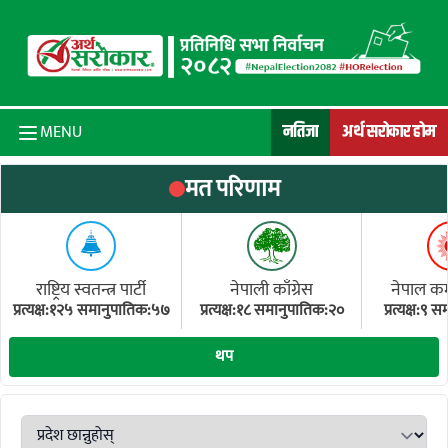
Skip to content
नतिजा
अर्थ सरोकार होम
MENU
मत परिणाम
राष्ट्रिय स्वतन्त्र पार्टी
नेपाली काँग्रेस
नेपाल कम्य
प्रत्यक्ष:१२५ समानुपातिक:५७
प्रत्यक्ष:१८ समानुपातिक:२०
प्रत्यक्ष:९
(ए
थप