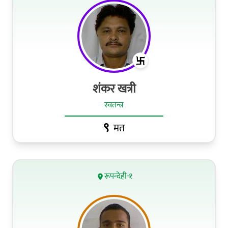
शंकर खत्री
स्वतन्त्र
९
मत
रूपन्देही-१