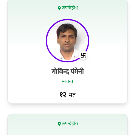
रूपन्देही-१
गोविन्द पंगेनी
स्वतन्त्र
१२
मत
रूपन्देही-१