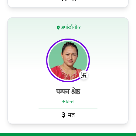
अर्घाखाँची-१
पम्फा श्रेष्ठ
स्वतन्त्र
३
मत