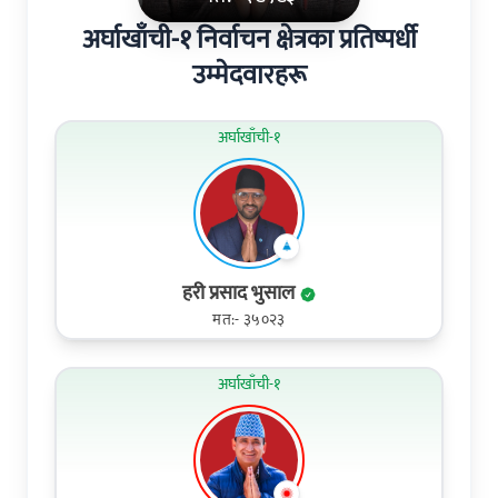
अर्घाखाँची-१ निर्वाचन क्षेत्रका प्रतिष्पर्धी
उम्मेदवारहरू
अर्घाखाँची-१
हरी प्रसाद भुसाल
मत:- ३५०२३
अर्घाखाँची-१