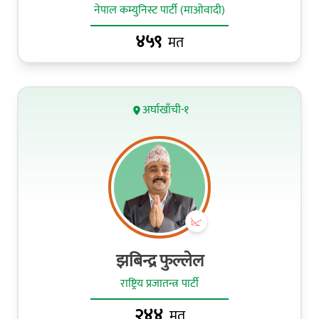
नेपाल कम्युनिस्ट पार्टी (माओवादी)
४५९
मत
अर्घाखाँची-१
झबिन्द्र फुल्लेल
राष्ट्रिय प्रजातन्त्र पार्टी
२४४
मत