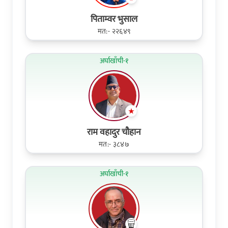
पिताम्वर भुसाल
मत:- २२६४९
अर्घाखाँची-१
राम वहादुर चौहान
मत:- ३८४७
अर्घाखाँची-१