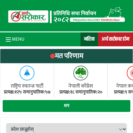
Skip to content
नतिजा
अर्थ सरोकार होम
MENU
मत परिणाम
राष्ट्रिय स्वतन्त्र पार्टी
नेपाली काँग्रेस
नेपाल कम्य
प्रत्यक्ष:१२५ समानुपातिक:५७
प्रत्यक्ष:१८ समानुपातिक:२०
प्रत्यक्ष:९
(ए
थप