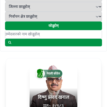
खोज्नुहोस्
Search candidates
नेपाली काँग्रेस
विष्णु प्रसाद खनाल
मत:- १८९८३