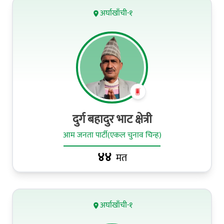
अर्घाखाँची-१
दुर्ग बहादुर भाट क्षेत्री
आम जनता पार्टी(एकल चुनाव चिन्ह)
४४
मत
अर्घाखाँची-१