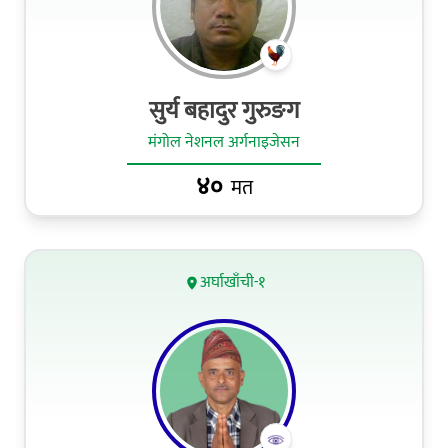
सुर्य बहादुर गुरुङग
मंगोल नेशनल अर्गनाइजेसन
४०
मत
अर्घाखाँची-१