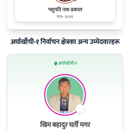
पशुपति नाथ ढकाल
मत:- १८०९
अर्घाखाँची-१ निर्वाचन क्षेत्रका अन्य उम्मेदवारहरू
अर्घाखाँची-१
खिम बहादुर घर्ती मगर