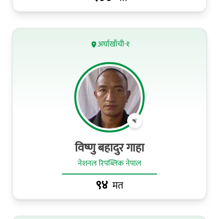
अर्घाखाँची-१
विष्णु बहादुर गाहा
नेशनल रिपब्लिक नेपाल
९४
मत