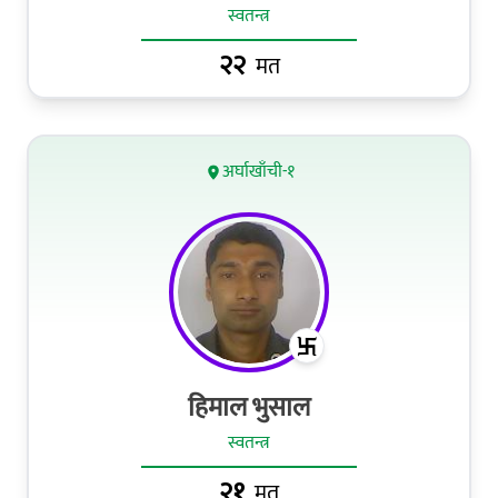
स्वतन्त्र
२२
मत
अर्घाखाँची-१
हिमाल भुसाल
स्वतन्त्र
२१
मत