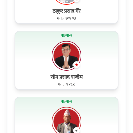
ठाकुर प्रसाद गैरे
मत:- १०५०३
पाल्पा-२
सोम प्रसाद पाण्डेय
मत:- ५२८८
पाल्पा-२