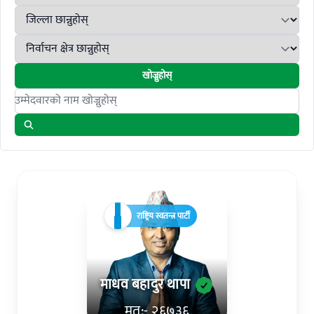
खोज्नुहोस्
Search candidates
राष्ट्रिय स्वतन्त्र पार्टी
माधव बहादुर थापा
मत:- २६७३६