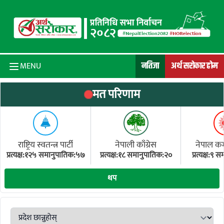
Skip to content
नतिजा
अर्थ सरोकार होम
MENU
मत परिणाम
राष्ट्रिय स्वतन्त्र पार्टी
नेपाली काँग्रेस
नेपाल कम्य
प्रत्यक्ष:१२५ समानुपातिक:५७
प्रत्यक्ष:१८ समानुपातिक:२०
प्रत्यक्ष:९
(ए
थप