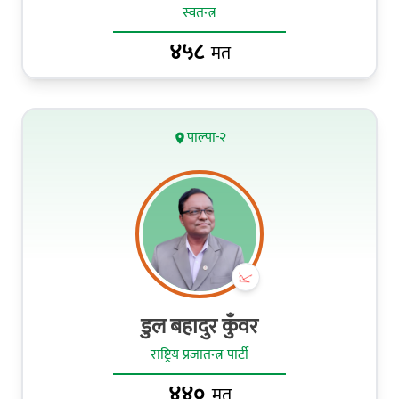
स्वतन्त्र
४५८
मत
पाल्पा-२
डुल बहादुर कुँवर
राष्ट्रिय प्रजातन्त्र पार्टी
४४०
मत