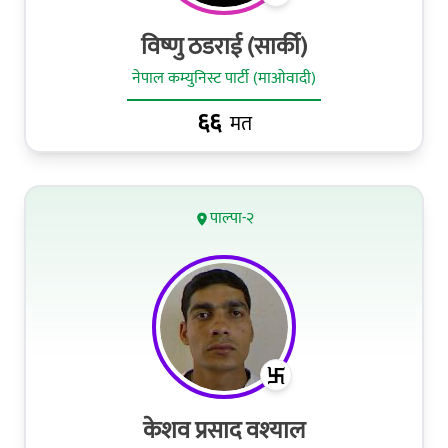
विष्णु ठडराई (सार्की)
नेपाल कम्युनिस्ट पार्टी (माओवादी)
६६
मत
पाल्पा-२
केशव प्रसाद वश्‍याल