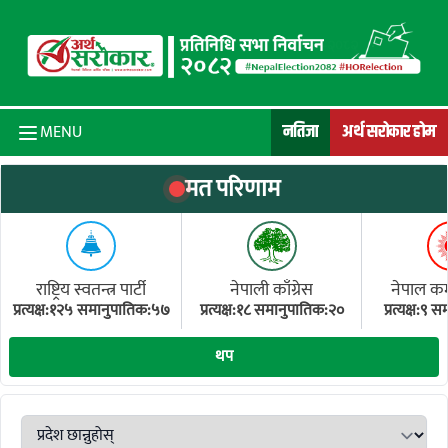
Skip to content
नतिजा
अर्थ सरोकार होम
MENU
मत परिणाम
राष्ट्रिय स्वतन्त्र पार्टी
नेपाली काँग्रेस
नेपाल कम्य
प्रत्यक्ष:१२५ समानुपातिक:५७
प्रत्यक्ष:१८ समानुपातिक:२०
प्रत्यक्ष:९
(ए
थप