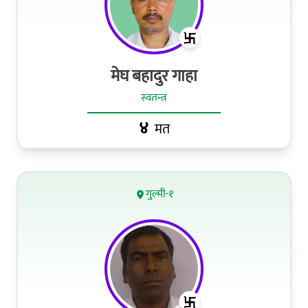
मेघ बहादुर गाहा
स्वतन्त्र
४
मत
गुल्मी-१