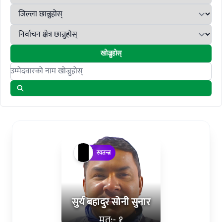
खोज्नुहोस्
Search candidates
स्वतन्त्र
सुर्य बहादुर सोनी सुनार
मत:- १