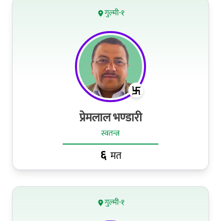
गुल्मी-१
प्रेमलाल भण्‍डारी
स्वतन्त्र
६
मत
गुल्मी-१