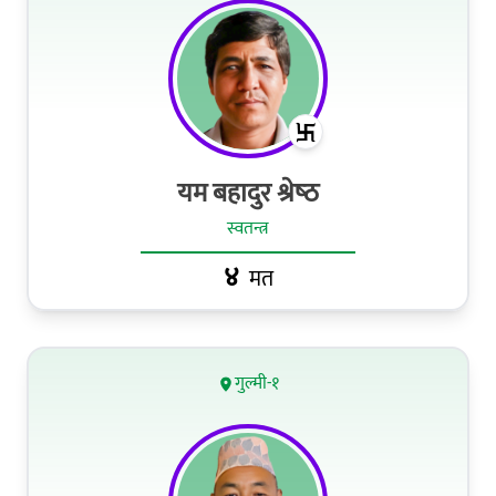
यम बहादुर श्रेष्‍ठ
स्वतन्त्र
४
मत
गुल्मी-१