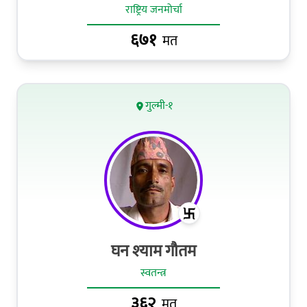
राष्ट्रिय जनमोर्चा
६७१
मत
गुल्मी-१
घन श्‍याम गौतम
स्वतन्त्र
३६२
मत