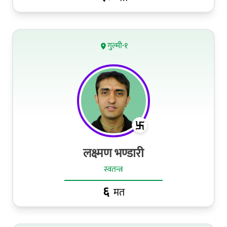
गुल्मी-१
लक्ष्मण भण्डारी
स्वतन्त्र
६
मत