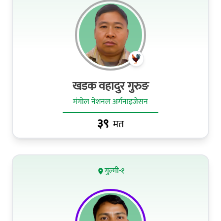
खडक वहादुर गुरुङ
मंगोल नेशनल अर्गनाइजेसन
३९
मत
गुल्मी-१