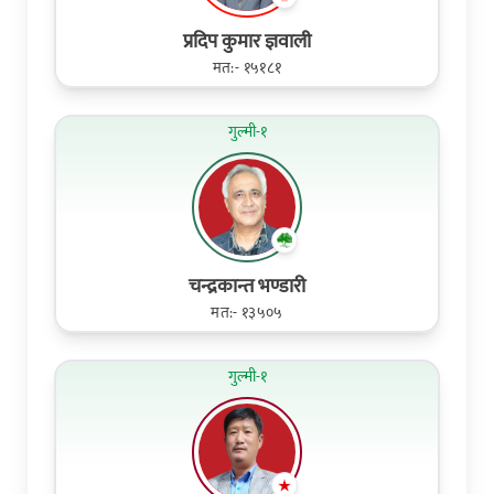
प्रदिप कुमार ज्ञवाली
मत:- १५१८१
गुल्मी-१
चन्द्रकान्त भण्डारी
मत:- १३५०५
गुल्मी-१