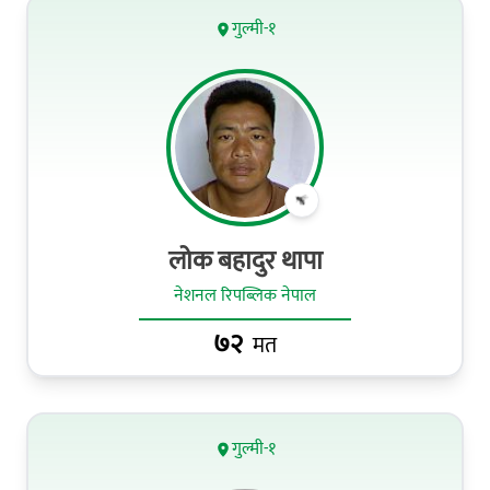
गुल्मी-१
लोक बहादुर थापा
नेशनल रिपब्लिक नेपाल
७२
मत
गुल्मी-१