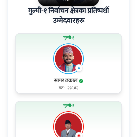
गुल्मी-१ निर्वाचन क्षेत्रका प्रतिष्पर्धी
उम्मेदवारहरू
गुल्मी-१
सागर ढकाल
मत:- २९६४२
गुल्मी-१