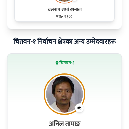
वलराम शर्मा खनाल
मत:- २३०२
चितवन-१ निर्वाचन क्षेत्रका अन्य उम्मेदवारहरू
चितवन-१
अनिल तामाङ