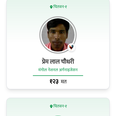
चितवन-१
प्रेम लाल चौधरी
मंगोल नेशनल अर्गनाइजेसन
१२३
मत
चितवन-१