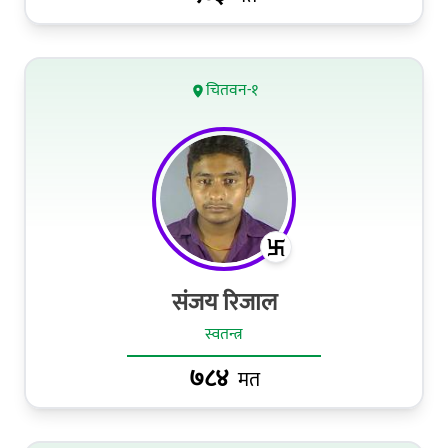
चितवन-१
संजय रिजाल
स्वतन्त्र
७८४
मत