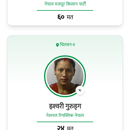
नेपाल मजदुर किसान पार्टी
६०
मत
चितवन-१
इश्‍वरी गुरुड‍्ग
नेशनल रिपब्लिक नेपाल
२४
मत