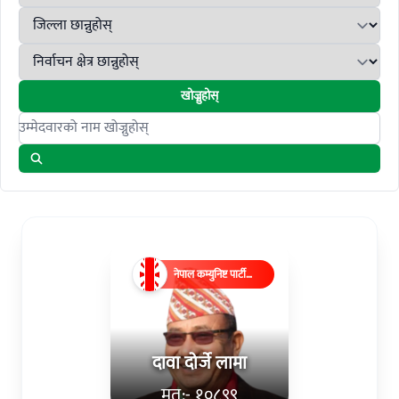
खोज्नुहोस्
Search candidates
नेपाल कम्युनिष्ट पार्टी
(एमाले)
दावा दोर्जे लामा
मत:- १०८९९