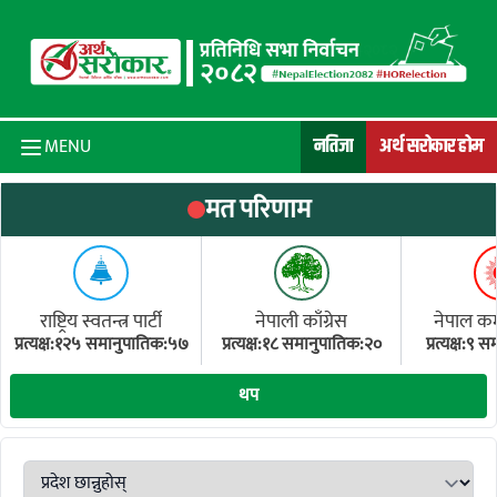
Skip to content
नतिजा
अर्थ सरोकार होम
MENU
मत परिणाम
राष्ट्रिय स्वतन्त्र पार्टी
नेपाली काँग्रेस
नेपाल कम्य
प्रत्यक्ष:१२५ समानुपातिक:५७
प्रत्यक्ष:१८ समानुपातिक:२०
प्रत्यक्ष:९
(ए
थप