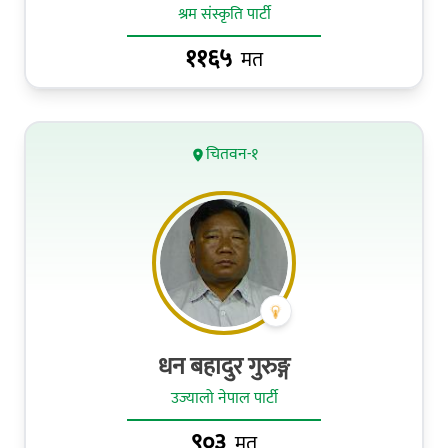
श्रम संस्कृति पार्टी
११६५
मत
चितवन-१
धन बहादुर गुरुङ्ग
उज्यालो नेपाल पार्टी
९०३
मत