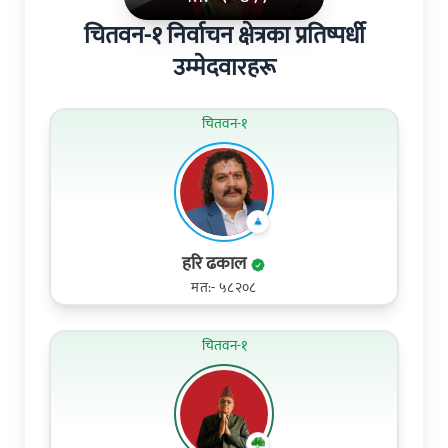
चितवन-१ निर्वाचन क्षेत्रका प्रतिष्पर्धी
उम्मेदवारहरू
चितवन-१
हरि ढकाल
मत:- ५८२०८
चितवन-१