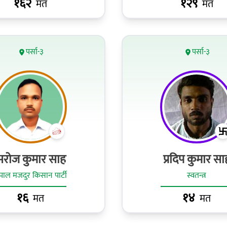
१६२
१२९
मत
मत
पर्सा-३
पर्सा-३
सरोज कुमार साह
प्रदिप कुमार सा
ेपाल मजदुर किसान पार्टी
स्वतन्त्र
१६
१४
मत
मत