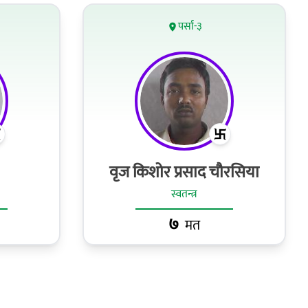
पर्सा-३
वृज किशोर प्रसाद चौरसिया
स्वतन्त्र
७
मत