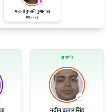
मालती कुमारी कुशवाहा
मत:- ५८३
पर्सा-३
या
नवीन कुमार सिंह