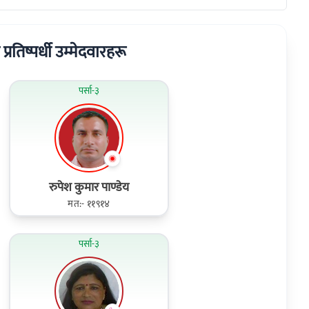
ा प्रतिष्पर्धी उम्मेदवारहरू
पर्सा-३
रुपेश कुमार पाण्डेय
मत:- ११९१४
पर्सा-३