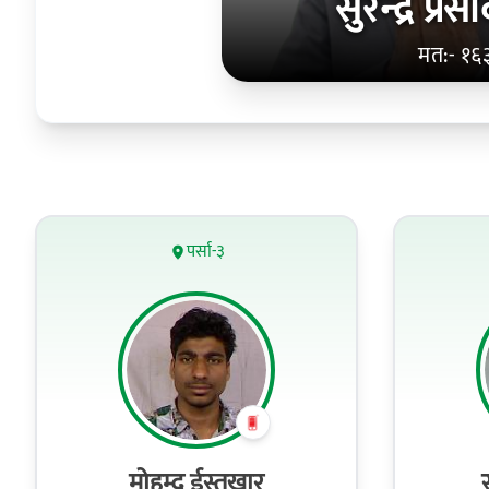
सुरेन्‍द्र प्
मत:- १६
पर्सा-३
मोहम्द ईस्तखार