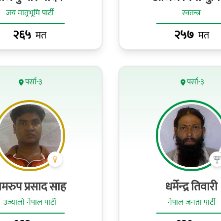
जय मातृभूमि पार्टी
स्वतन्त्र
२६५
२५७
मत
मत
पर्सा-३
पर्सा-३
ामरुप प्रसाद साह
धर्मेन्‍द्र तिवारी
उज्यालो नेपाल पार्टी
नेपाल जनता पार्टी