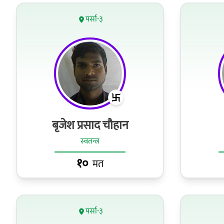
पर्सा-३
बृजेश प्रसाद चौहान
स्वतन्त्र
१०
मत
पर्सा-३