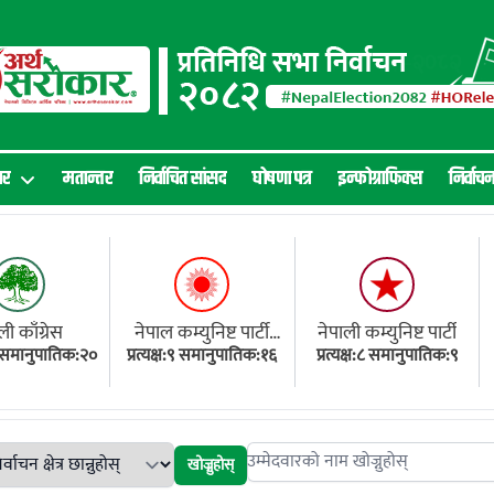
ार
मतान्तर
निर्वाचित सांसद
घोषणा पत्र
इन्फोग्राफिक्स
निर्वाच
ली काँग्रेस
नेपाल कम्युनिष्ट पार्टी
नेपाली कम्युनिष्ट पार्टी
१८ समानुपातिक:२०
प्रत्यक्ष:९ समानुपातिक:१६
(एमाले)
प्रत्यक्ष:८ समानुपातिक:९
खोज्नुहोस्
Search candidates