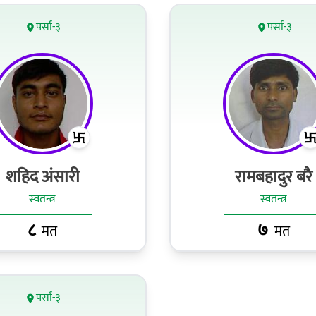
पर्सा-३
पर्सा-३
शहिद अंसारी
रामबहादुर बरै
स्वतन्त्र
स्वतन्त्र
८
७
मत
मत
पर्सा-३