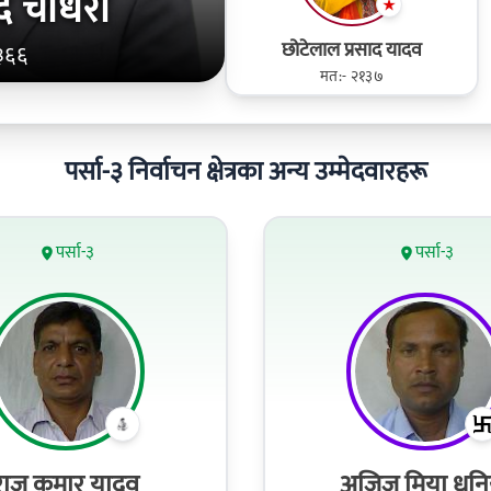
रसाद चौधरी
छोटेलाल प्रसाद यादव
३६६
मत:- २१३७
पर्सा-३ निर्वाचन क्षेत्रका अन्य उम्मेदवारहरू
पर्सा-३
पर्सा-३
राज कुमार यादव
अजिज मिया धुनि