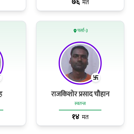
७६
मत
पर्सा-३
ह
राजकिशोर प्रसाद चौहान
स्वतन्त्र
१४
मत