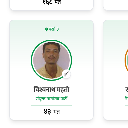
१६८
मत
पर्सा-३
विश्‍वनाथ महतो
संयुक्त नागरिक पार्टी
न
४३
मत