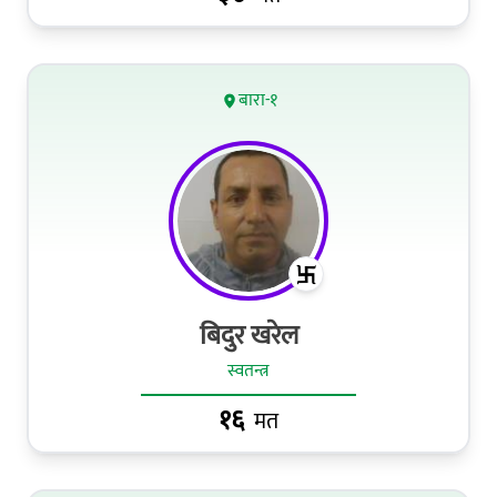
बारा-१
बिदुर खरेल
स्वतन्त्र
१६
मत