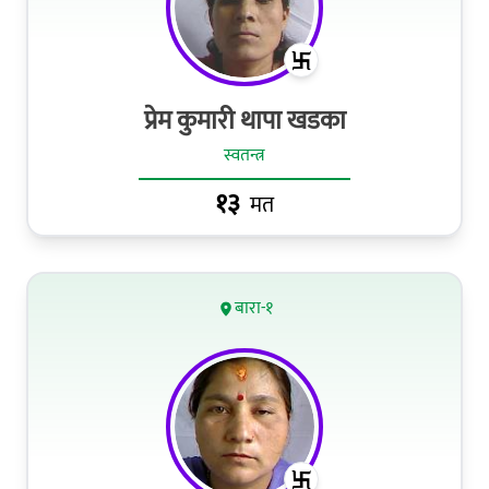
प्रेम कुमारी थापा खडका
स्वतन्त्र
१३
मत
बारा-१