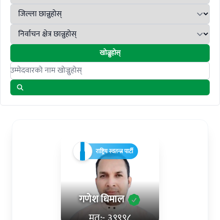
खोज्नुहोस्
Search candidates
राष्ट्रिय स्वतन्त्र पार्टी
गणेश धिमाल
मत:- ३९९९८