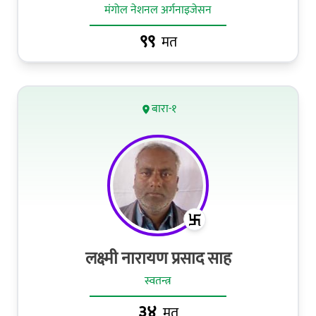
मंगोल नेशनल अर्गनाइजेसन
९९
मत
बारा-१
लक्ष्मी नारायण प्रसाद साह
स्वतन्त्र
३४
मत