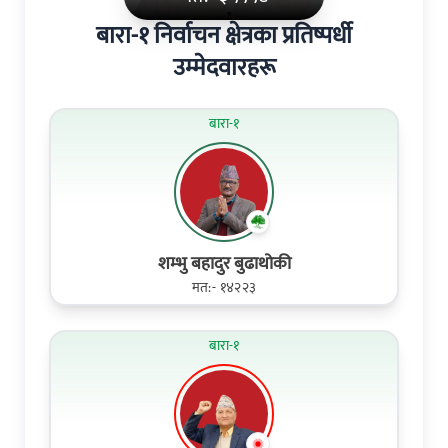
बारा-१ निर्वाचन क्षेत्रका प्रतिष्पर्धी
उम्मेदवारहरू
बारा-१
शम्भु बहादुर बुढाथोकी
मत:- १४२२३
बारा-१