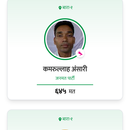
बारा-१
कमरुल्लाह अंसारी
जनमत पार्टी
६४५
मत
बारा-१