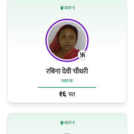
बारा-१
रबिना देवी चौधरी
स्वतन्त्र
१६
मत
बारा-१