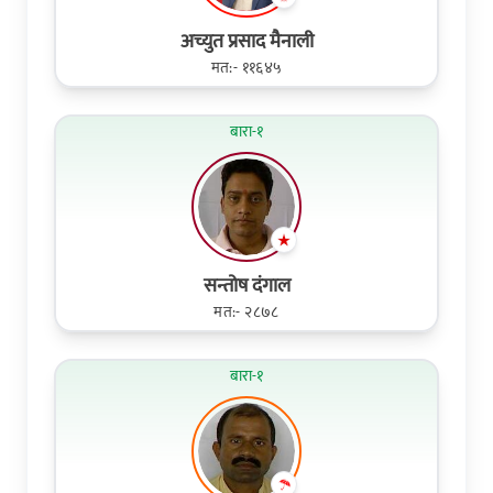
अच्युत प्रसाद मैनाली
मत:- ११६४५
बारा-१
सन्तोष दंगाल
मत:- २८७८
बारा-१