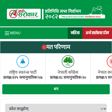
Skip to content
नतिजा
अर्थ सरोकार होम
MENU
मत परिणाम
राष्ट्रिय स्वतन्त्र पार्टी
नेपाली काँग्रेस
नेपाल कम्य
प्रत्यक्ष:१२५ समानुपातिक:५७
प्रत्यक्ष:१८ समानुपातिक:२०
प्रत्यक्ष:९
(ए
थप