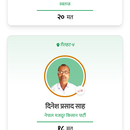
स्वतन्त्र
२०
मत
रौतहट-४
दिनेश प्रसाद साह
नेपाल मजदुर किसान पार्टी
१८
मत