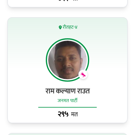
रौतहट-४
राम कल्याण राउत
जनमत पार्टी
२९५
मत