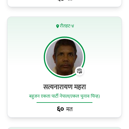
रौतहट-४
सत्यनारायण महरा
बहुजन एकता पार्टी नेपाल(एकल चुनाव चिन्ह)
६०
मत