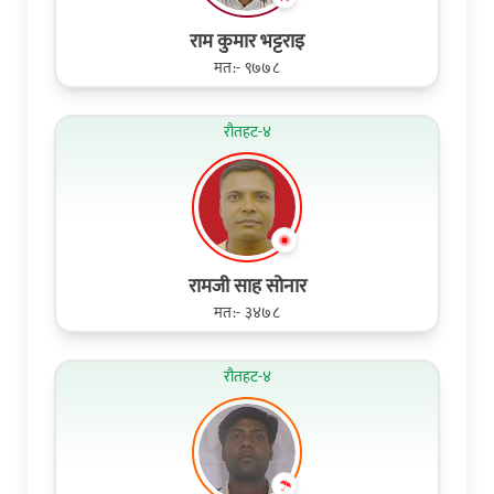
राम कुमार भट्टराइ
मत:- ९७७८
रौतहट-४
रामजी साह सोनार
मत:- ३४७८
रौतहट-४