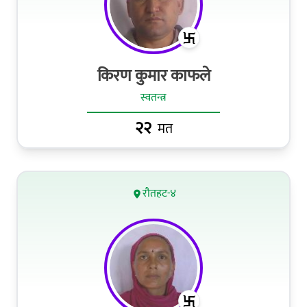
किरण कुमार काफले
स्वतन्त्र
२२
मत
रौतहट-४