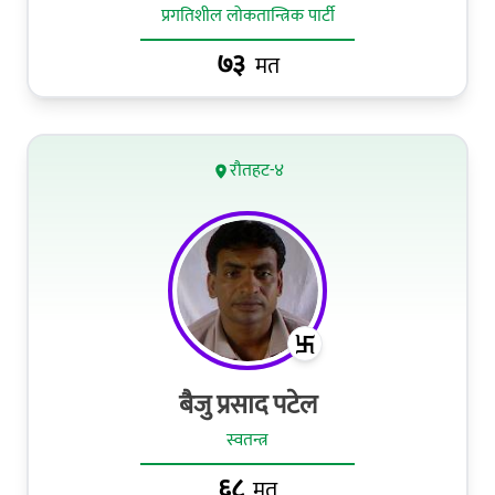
प्रगतिशील लोकतान्त्रिक पार्टी
७३
मत
रौतहट-४
बैजु प्रसाद पटेल
स्वतन्त्र
६८
मत