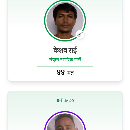
केशव राई
संयुक्त नागरिक पार्टी
४४
मत
रौतहट-४