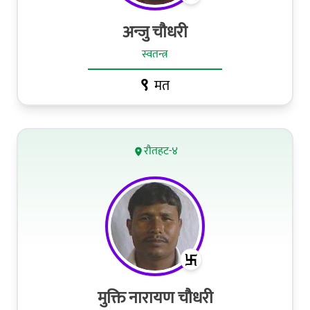
अन्जु चौधरी
स्वतन्त्र
९
मत
रौतहट-४
मुक्ति नारायण चौधरी