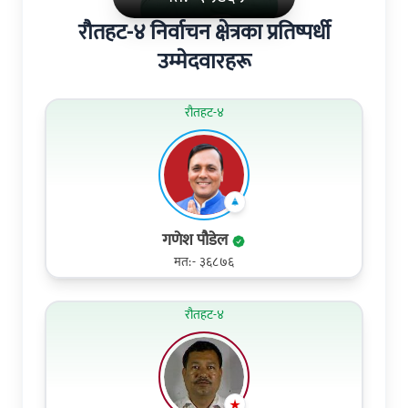
रौतहट-४ निर्वाचन क्षेत्रका प्रतिष्पर्धी
उम्मेदवारहरू
रौतहट-४
गणेश पौडेल
मत:- ३६८७६
रौतहट-४