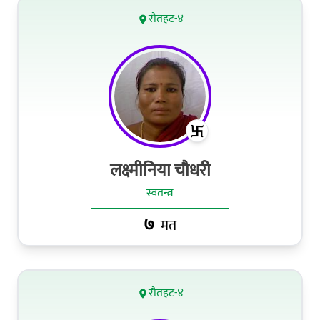
रौतहट-४
लक्ष्मीनिया चौधरी
स्वतन्त्र
७
मत
रौतहट-४