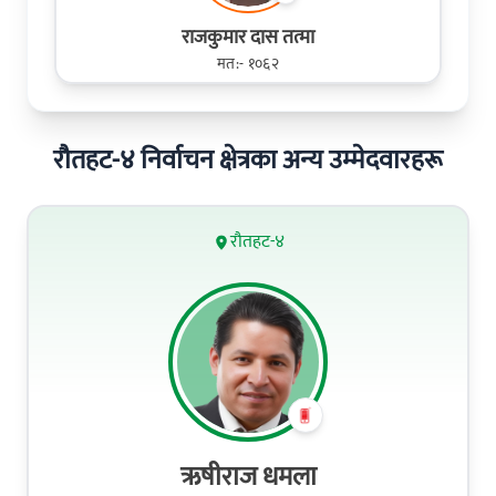
रा‌जकुमार दास तत्मा
मत:- १०६२
रौतहट-४ निर्वाचन क्षेत्रका अन्य उम्मेदवारहरू
रौतहट-४
ऋषीराज धमला