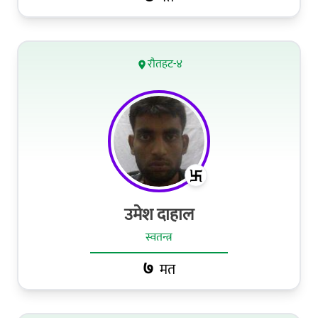
रौतहट-४
उमेश दाहाल
स्वतन्त्र
७
मत