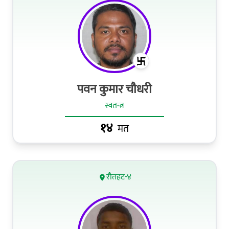
पवन कुमार चौधरी
स्वतन्त्र
१४
मत
रौतहट-४