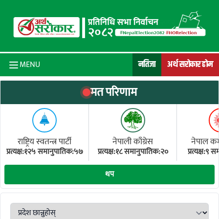
Skip to content
नतिजा
अर्थ सरोकार होम
MENU
मत परिणाम
राष्ट्रिय स्वतन्त्र पार्टी
नेपाली काँग्रेस
नेपाल कम्य
प्रत्यक्ष:१२५ समानुपातिक:५७
प्रत्यक्ष:१८ समानुपातिक:२०
प्रत्यक्ष:९
(ए
थप