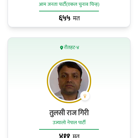
आम जनता पार्टी(एकल चुनाव चिन्ह)
६५५
मत
रौतहट-४
तुलसी राज गिरी
उज्यालो नेपाल पार्टी
४११
मत