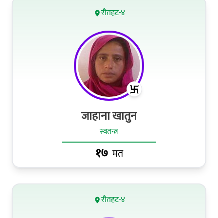
रौतहट-४
जाहाना खातुन
स्वतन्त्र
१७
मत
रौतहट-४