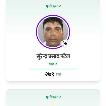
रौतहट-४
सुरेन्द्र प्रसाद पटेल
स्वतन्त्र
२७९
मत
रौतहट-४