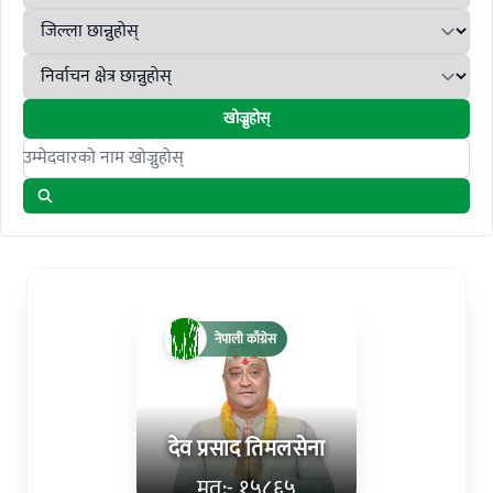
खोज्नुहोस्
Search candidates
नेपाली काँग्रेस
देव प्रसाद तिमलसेना
मत:- १५८६५