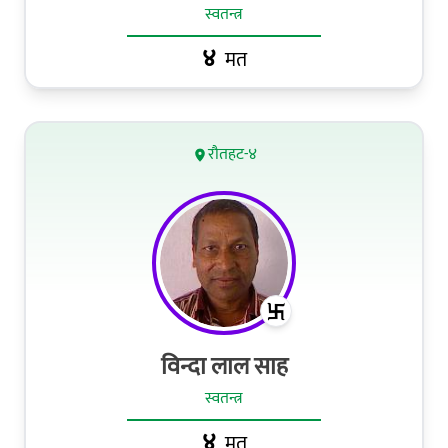
स्वतन्त्र
४
मत
रौतहट-४
विन्दा लाल साह
स्वतन्त्र
४
मत