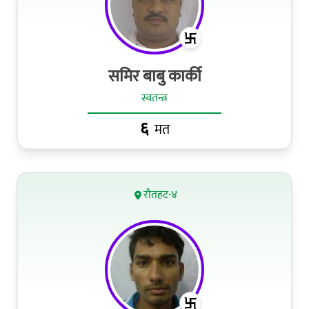
समिर बाबु कार्की
स्वतन्त्र
६
मत
रौतहट-४