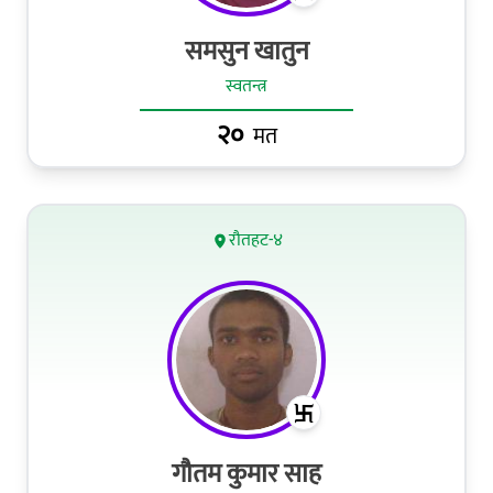
समसुन खातुन
स्वतन्त्र
२०
मत
रौतहट-४
गौतम कुमार साह