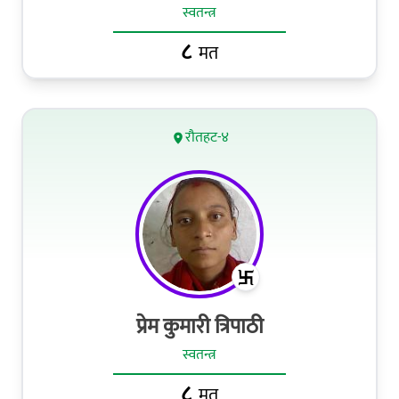
स्वतन्त्र
८
मत
रौतहट-४
प्रेम कुमारी त्रिपाठी
स्वतन्त्र
८
मत