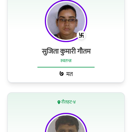
सुजिता कुमारी गौतम
स्वतन्त्र
७
मत
रौतहट-४