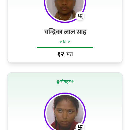
चन्द्रिका लाल साह
स्वतन्त्र
१२
मत
रौतहट-४