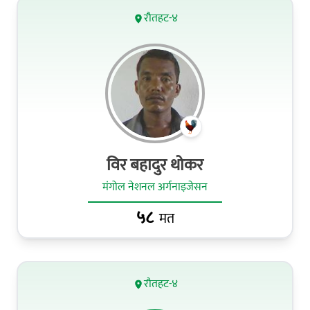
रौतहट-४
विर बहादुर थोकर
मंगोल नेशनल अर्गनाइजेसन
५८
मत
रौतहट-४