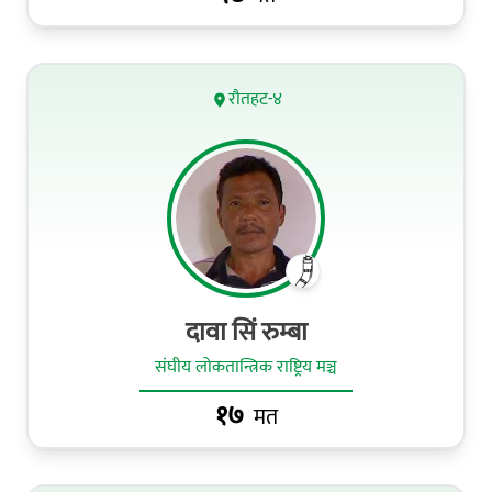
रौतहट-४
दावा सिं रुम्बा
संघीय लोकतान्त्रिक राष्ट्रिय मञ्च
१७
मत