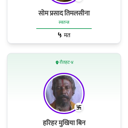
सोम प्रसाद तिमलसीना
स्वतन्त्र
५
मत
रौतहट-४
हरिहर मुखिया बिन