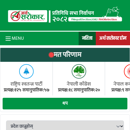
Skip to content
नतिजा
अर्थ सरोकार होम
MENU
मत परिणाम
राष्ट्रिय स्वतन्त्र पार्टी
नेपाली काँग्रेस
नेपाल कम्य
प्रत्यक्ष:१२५ समानुपातिक:५७
प्रत्यक्ष:१८ समानुपातिक:२०
प्रत्यक्ष:९
(ए
थप