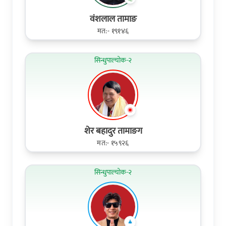
वंशलाल तामाङ
मत:- १९१४६
सिन्धुपाल्चोक-२
शेर बहादुर तामाङग
मत:- १५९२६
सिन्धुपाल्चोक-२