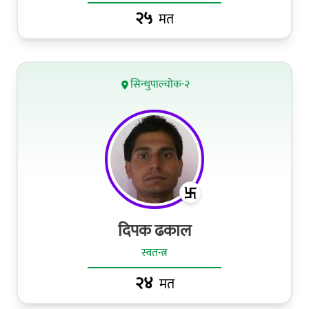
२५
मत
सिन्धुपाल्चोक-२
दिपक ढकाल
स्वतन्त्र
२४
मत