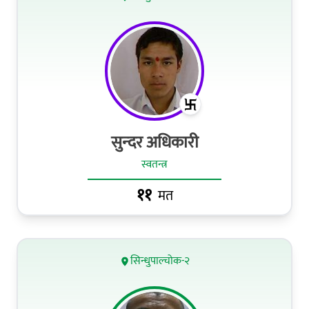
सुन्‍दर अधिकारी
स्वतन्त्र
११
मत
सिन्धुपाल्चोक-२