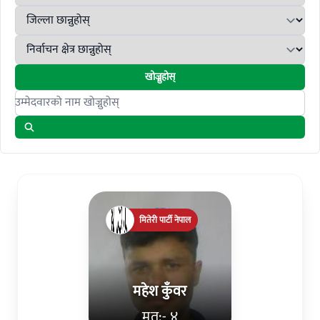
खोज्नुहोस्
Search candidates
मितेरी पार्टी नेपाल
महेश कुँवर
मत:- ४