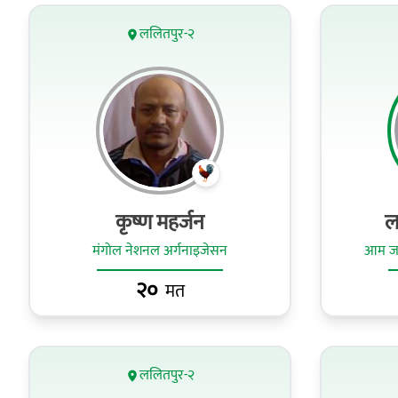
ललितपुर-२
कृष्ण महर्जन
ल
मंगोल नेशनल अर्गनाइजेसन
आम जनत
२०
मत
ललितपुर-२