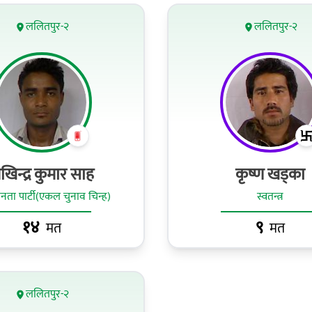
ललितपुर-२
ललितपुर-२
खिन्द्र कुमार साह
कृष्ण खड्का
ा पार्टी(एकल चुनाव चिन्ह)
स्वतन्त्र
१४
९
मत
मत
ललितपुर-२