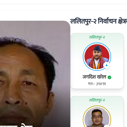
ललितपुर-२ निर्वाचन क्षेत्र
ललितपुर-२
जगदिश खरेल
मत:- ३९४९१
ललितपुर-२