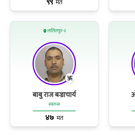
९९
मत
ललितपुर-२
बाबु राज बज्राचार्य
ओ
स्वतन्त्र
४७
मत