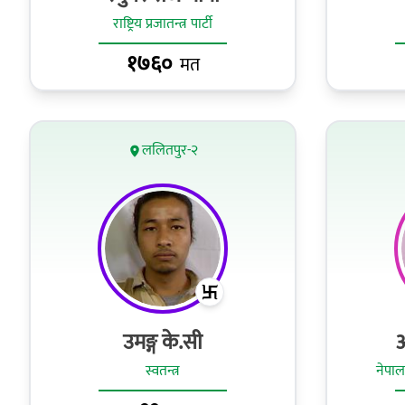
राष्ट्रिय प्रजातन्त्र पार्टी
१७६०
मत
ललितपुर-२
उमङ्ग के.सी
अ
स्वतन्त्र
नेपाल