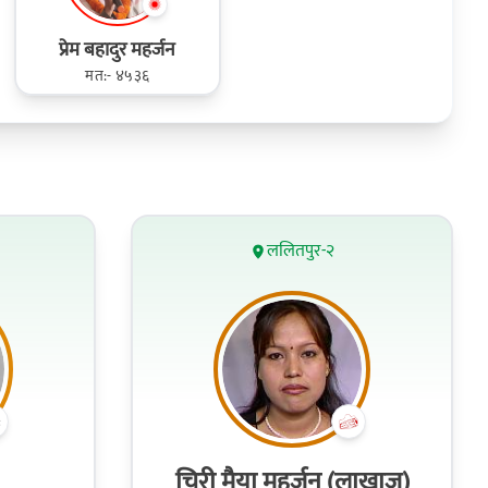
प्रेम बहादुर महर्जन
मत:- ४५३६
ललितपुर-२
चिरी मैया महर्जन (लाखाजु)