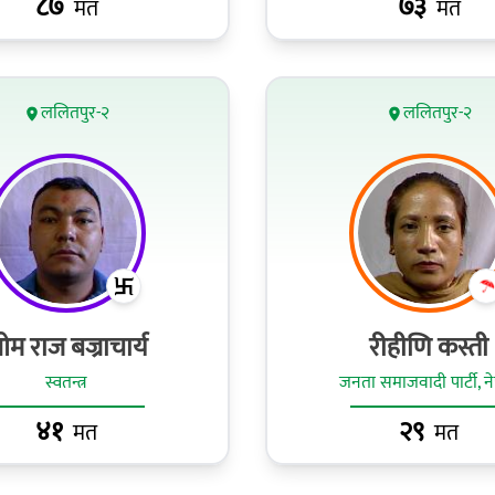
८७
७३
मत
मत
ललितपुर-२
ललितपुर-२
म राज बज्राचार्य
रीहीणि कस्ती
स्वतन्त्र
जनता समाजवादी पार्टी, न
४१
२९
मत
मत