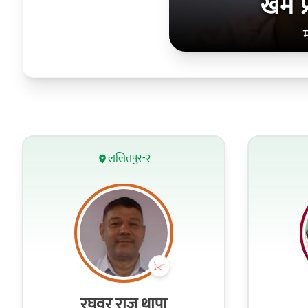
खेम प्
ललितपुर-२
रघुवर राज थापा