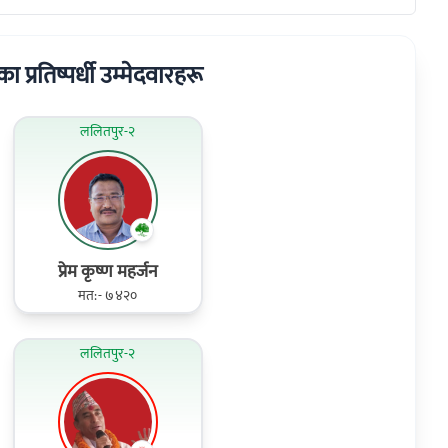
का प्रतिष्पर्धी उम्मेदवारहरू
ललितपुर-२
प्रेम कृष्ण महर्जन
मत:- ७४२०
ललितपुर-२