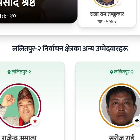
रसाद श्रेष्ठ
राजा राम तण्डुकार
मत:- १०
मत:- ५५४७
ललितपुर-२ निर्वाचन क्षेत्रका अन्य उम्मेदवारहरू
ललितपुर-२
ललितपुर-२
राजेन्द्र अमात्य
सरोज राई