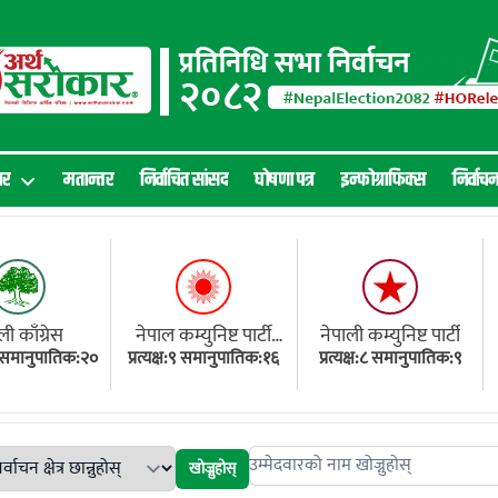
ार
मतान्तर
निर्वाचित सांसद
घोषणा पत्र
इन्फोग्राफिक्स
निर्वाच
ली काँग्रेस
नेपाल कम्युनिष्ट पार्टी
नेपाली कम्युनिष्ट पार्टी
१८ समानुपातिक:२०
प्रत्यक्ष:९ समानुपातिक:१६
(एमाले)
प्रत्यक्ष:८ समानुपातिक:९
खोज्नुहोस्
Search candidates