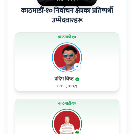
काठमाडौं-१० निर्वाचन क्षेत्रका प्रतिष्पर्धी
उम्मेदवारहरू
काठमाडौं-१०
प्रदिप विष्‍ट
मत:- ३७४६९
काठमाडौं-१०