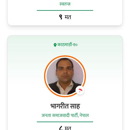
स्वतन्त्र
९
मत
काठमाडौं-१०
भागरीत साह
जनता समाजवादी पार्टी, नेपाल
८
मत