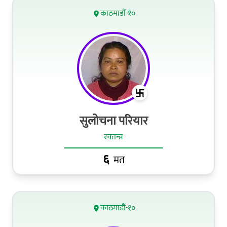
काठमाडौं-१०
सुलोचना परियार
स्वतन्त्र
६
मत
काठमाडौं-१०