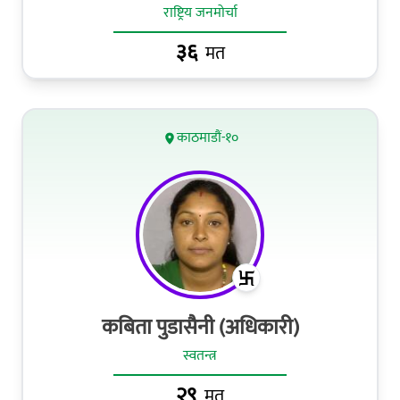
राष्ट्रिय जनमोर्चा
३६
मत
काठमाडौं-१०
कबिता पुडासैनी (अधिकारी)
स्वतन्त्र
२९
मत