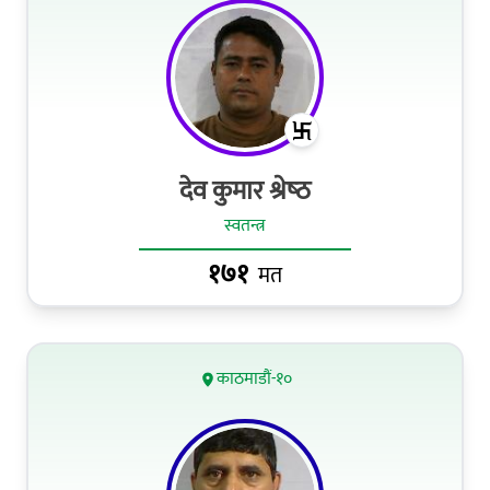
देव कुमार श्रेष्‍ठ
स्वतन्त्र
१७१
मत
काठमाडौं-१०