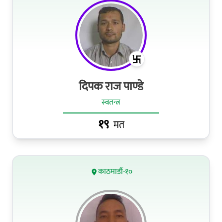
दिपक राज पाण्डे
स्वतन्त्र
१९
मत
काठमाडौं-१०