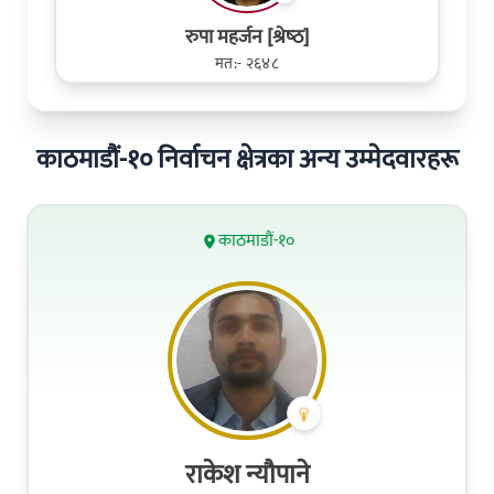
रुपा महर्जन [श्रेष्‍ठ]
मत:- २६४८
काठमाडौं-१० निर्वाचन क्षेत्रका अन्य उम्मेदवारहरू
काठमाडौं-१०
राकेश न्यौपाने