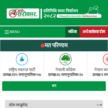
Skip to content
नतिजा
अर्थ सरोकार होम
MENU
मत परिणाम
राष्ट्रिय स्वतन्त्र पार्टी
नेपाली काँग्रेस
नेपाल कम्य
प्रत्यक्ष:१२५ समानुपातिक:५७
प्रत्यक्ष:१८ समानुपातिक:२०
प्रत्यक्ष:९
(ए
थप