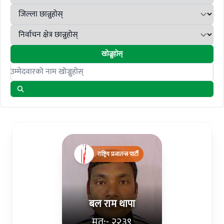
खोज्नुहोस्
Search candidates
राष्ट्रिय प्रजातन्त्र पार्टी
बल राम थापा
मत:- २२३९