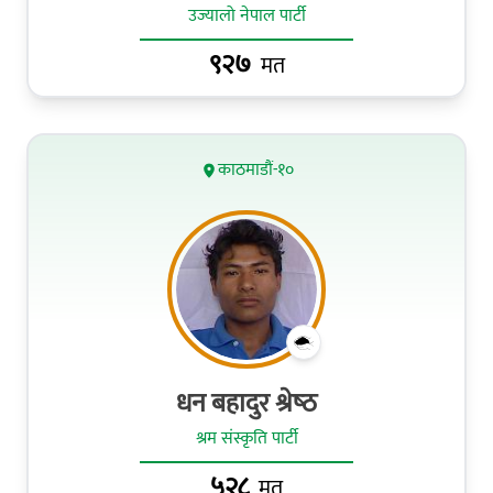
उज्यालो नेपाल पार्टी
९२७
मत
काठमाडौं-१०
धन बहादुर श्रेष्‍ठ
श्रम संस्कृति पार्टी
५२८
मत