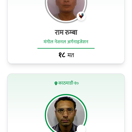
राम रुम्बा
मंगोल नेशनल अर्गनाइजेसन
१८
मत
काठमाडौं-१०