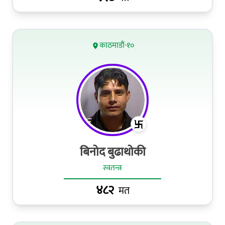
काठमाडौं-१०
बिनोद बुढाथोकी
स्वतन्त्र
४८२
मत