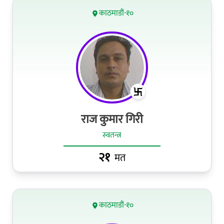
काठमाडौं-१०
राज कुमार गिरी
स्वतन्त्र
२१
मत
काठमाडौं-१०