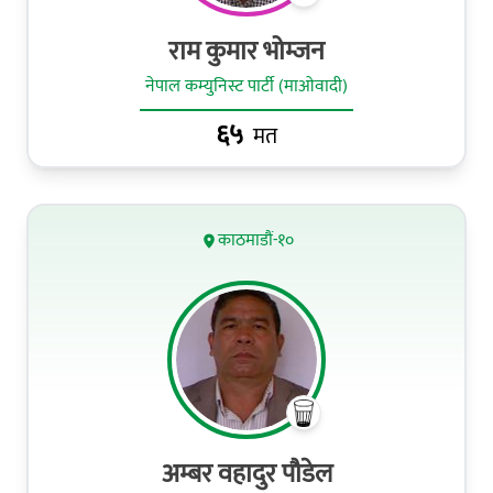
राम कुमार भोम्‍जन
नेपाल कम्युनिस्ट पार्टी (माओवादी)
६५
मत
काठमाडौं-१०
अम्बर वहादुर पौडेल