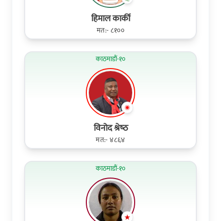
हिमाल कार्की
मत:- ८१००
काठमाडौं-१०
विनोद श्रेष्‍ठ
मत:- ४८६४
काठमाडौं-१०