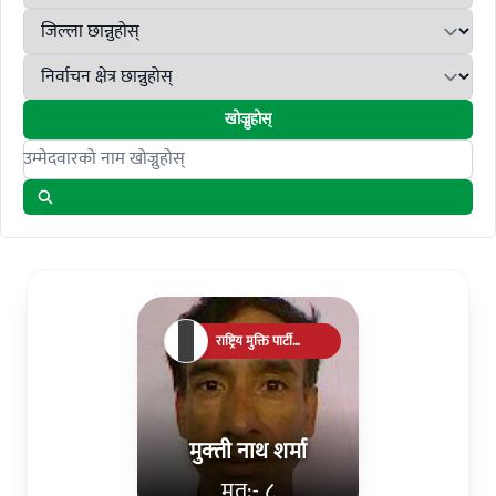
खोज्नुहोस्
Search candidates
राष्ट्रिय मुक्ति पार्टी
नेपाल(एकल चुनाव चिन्ह)
मुक्‍ती नाथ शर्मा
मत:- ८