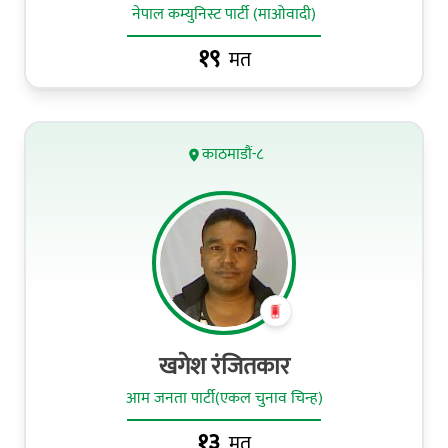
नेपाल कम्युनिस्ट पार्टी (माओवादी)
१९
मत
काठमाडौं-८
खगेश रंजितकार
आम जनता पार्टी(एकल चुनाव चिन्ह)
१३
मत