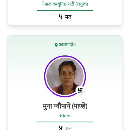
नेपाल कम्युनिष्ट पार्टी (संयुक्त)
५
मत
काठमाडौं-८
मुना न्यौपाने (पाण्डे)
स्वतन्त्र
४
मत