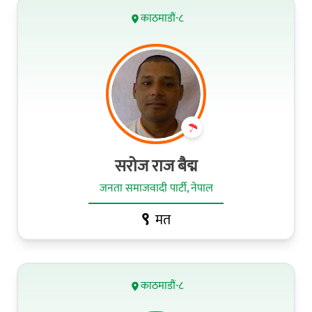
काठमाडौं-८
सरोज राज बैद्म
जनता समाजवादी पार्टी, नेपाल
९
मत
काठमाडौं-८