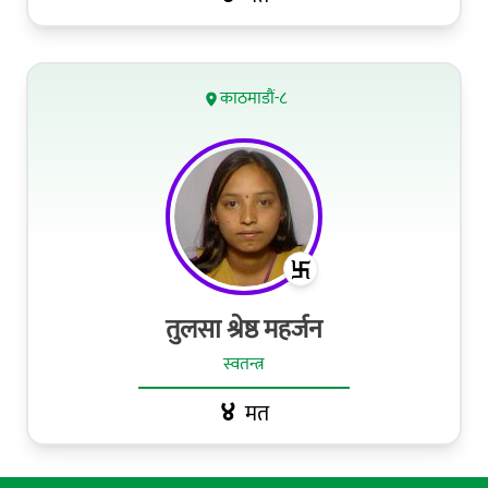
काठमाडौं-८
तुलसा श्रेष्ठ महर्जन
स्वतन्त्र
४
मत