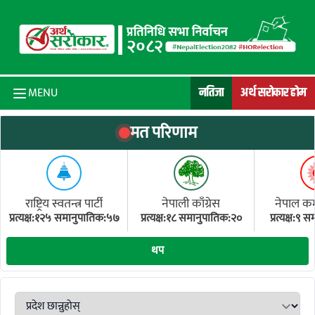
Skip to content
नतिजा
अर्थ सरोकार होम
MENU
मत परिणाम
राष्ट्रिय स्वतन्त्र पार्टी
नेपाली काँग्रेस
नेपाल कम्य
प्रत्यक्ष:१२५ समानुपातिक:५७
प्रत्यक्ष:१८ समानुपातिक:२०
प्रत्यक्ष:९
(ए
थप