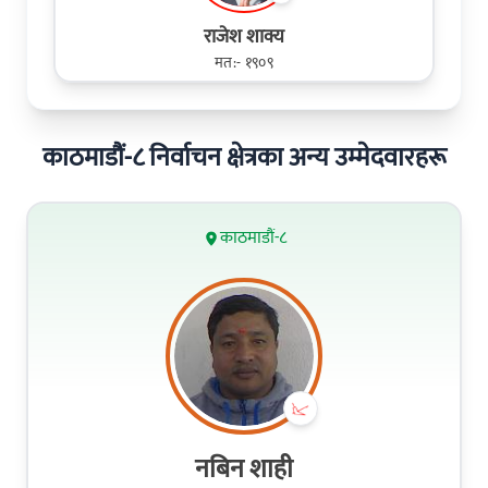
राजेश शाक्य
मत:- १९०९
काठमाडौं-८ निर्वाचन क्षेत्रका अन्य उम्मेदवारहरू
काठमाडौं-८
नबिन शाही