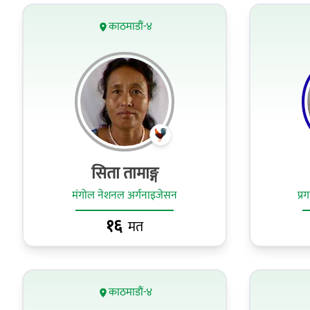
काठमाडौं-४
सिता तामाङ्ग
मंगोल नेशनल अर्गनाइजेसन
प्र
१६
मत
काठमाडौं-४