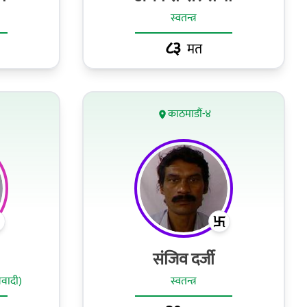
स्वतन्त्र
८३
मत
काठमाडौं-४
संजिव दर्जी
ओवादी)
स्वतन्त्र