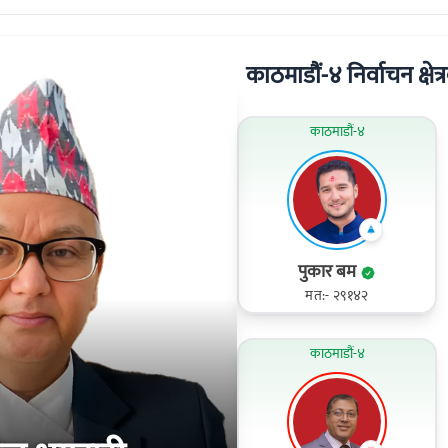
काठमाडौं-४ निर्वाचन क्षेत्र
काठमाडौं-४
पुकार बम
मत:- २९१४२
काठमाडौं-४