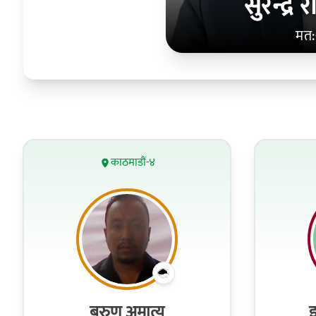
सुरेन्द्र
मत:
काठमाडौं-४
बरुण अमात्य
इ