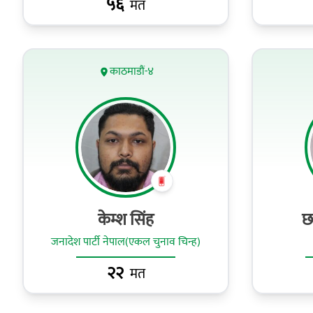
५६
मत
काठमाडौं-४
केम्श सिंह
छ
जनादेश पार्टी नेपाल(एकल चुनाव चिन्ह)
२२
मत