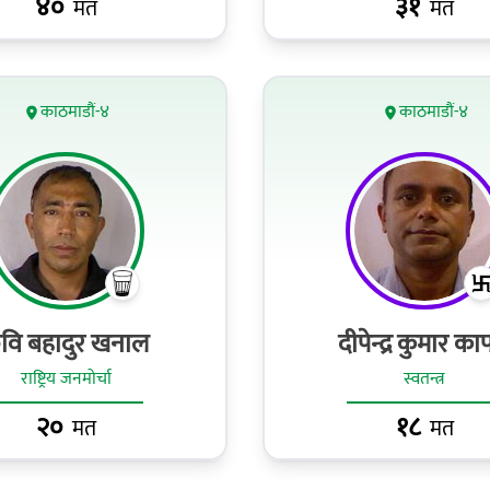
४०
३१
मत
मत
काठमाडौं-४
काठमाडौं-४
वि बहादुर खनाल
दीपेन्द्र कुमार काफ
राष्ट्रिय जनमोर्चा
स्वतन्त्र
२०
१८
मत
मत