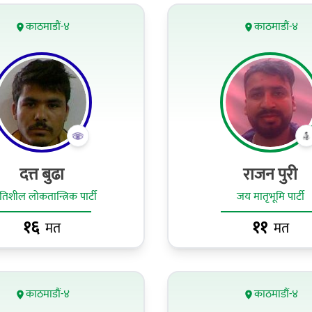
काठमाडौं-४
काठमाडौं-४
दत्त बुढा
राजन पुरी
गतिशील लोकतान्त्रिक पार्टी
जय मातृभूमि पार्टी
१६
११
मत
मत
काठमाडौं-४
काठमाडौं-४