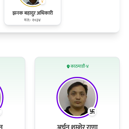
झनक बहादुर अधिकारी
मत:- १०३४
काठमाडौं-४
ान
अर्चन शम्शेर राणा