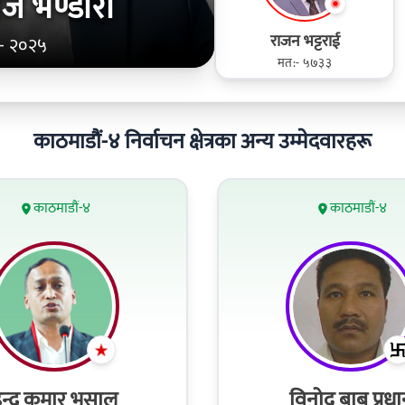
 राज भण्डारी
राजन भट्टराई
- २०२५
मत:- ५७३३
काठमाडौं-४ निर्वाचन क्षेत्रका अन्य उम्मेदवारहरू
काठमाडौं-४
काठमाडौं-४
न्द्र कुमार भुसाल
विनोद बाबु प्रध