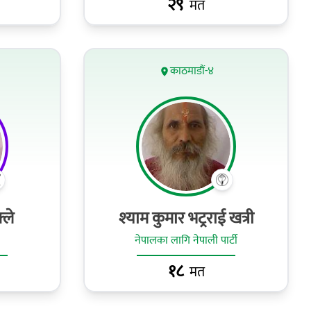
२९
मत
काठमाडौं-४
्ले
श्‍याम कुमार भट्रराई खत्री
नेपालका लागि नेपाली पार्टी
१८
मत