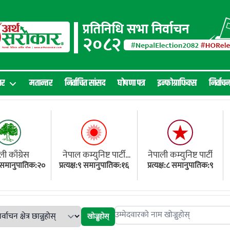
ार
मतान्तर
निर्वाचित सांसद
घोषणा पत्र
इन्फोग्राफिक्स
निर्वाच
ली काँग्रेस
नेपाल कम्युनिष्ट पार्टी
नेपाली कम्युनिष्ट पार्टी
१८ समानुपातिक:२०
प्रत्यक्ष:९ समानुपातिक:१६
(एमाले)
प्रत्यक्ष:८ समानुपातिक:९
खोज्नुहोस्
Search candidates