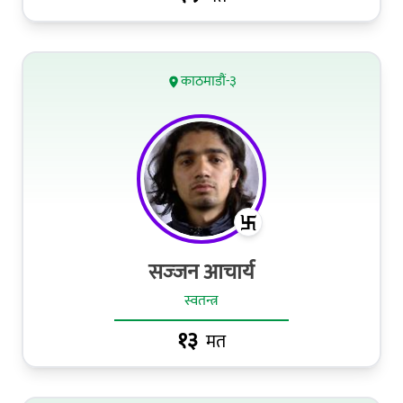
काठमाडौं-३
सज्‍जन आचार्य
स्वतन्त्र
१३
मत