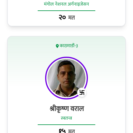
मंगोल नेशनल अर्गनाइजेसन
२०
मत
काठमाडौं-३
श्रीकृष्‍ण वराल
स्वतन्त्र
१५
मत