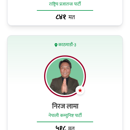
राष्ट्रिय प्रजातन्त्र पार्टी
८४१
मत
काठमाडौं-३
निरज लामा
नेपाली कम्युनिष्ट पार्टी
५१८
मत