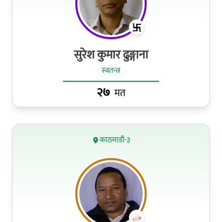
सुरेश कुमार ढुङ्गाना
स्वतन्त्र
२७
मत
काठमाडौं-३