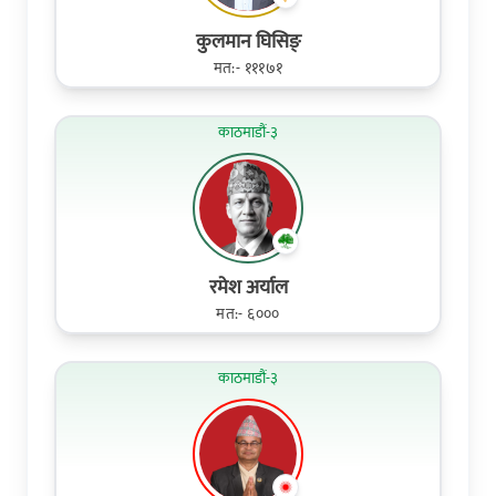
कुलमान घिसिङ्
मत:- १११७१
काठमाडौं-३
रमेश अर्याल
मत:- ६०००
काठमाडौं-३