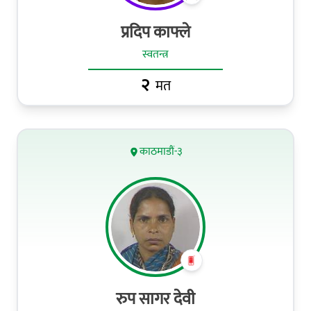
प्रदिप काफ्ले
स्वतन्त्र
२
मत
काठमाडौं-३
रुप सागर देवी