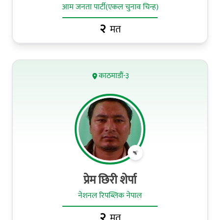
आम जनता पार्टी(एकल चुनाव चिन्ह)
२
मत
काठमाडौं-३
प्रेम छिरी शेर्पा
नेशनल रिपब्लिक नेपाल
२
मत