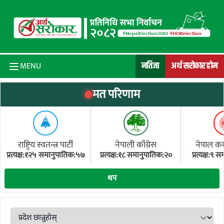
Skip to content
नतिजा
अर्थ सरोकार होम
MENU
मत परिणाम
राष्ट्रिय स्वतन्त्र पार्टी
नेपाली काँग्रेस
नेपाल कम्य
प्रत्यक्ष:१२५ समानुपातिक:५७
प्रत्यक्ष:१८ समानुपातिक:२०
प्रत्यक्ष:९
(ए
थप