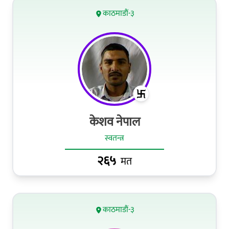
काठमाडौं-३
केशव नेपाल
स्वतन्त्र
२६५
मत
काठमाडौं-३