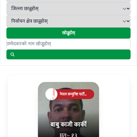
खोज्नुहोस्
Search candidates
नेपाल कम्युनिष्ट पार्टी
(संयुक्त)
बाबु काजी कार्की
मत:- १३