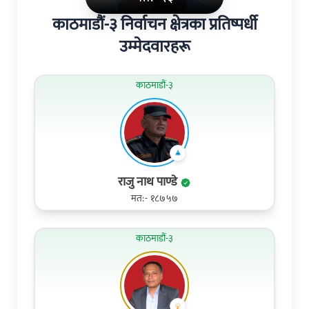
काठमाडौं-३ निर्वाचन क्षेत्रका प्रतिष्पर्धी
उम्मेदवारहरू
काठमाडौं-३
राजु नाथ पाण्डे
मत:- १८७५७
काठमाडौं-३