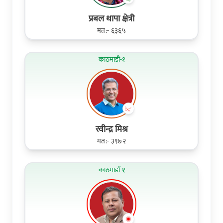
प्रबल थापा क्षेत्री
मत:- ६३६५
काठमाडौं-१
रवीन्द्र मिश्र
मत:- ३९७२
काठमाडौं-१