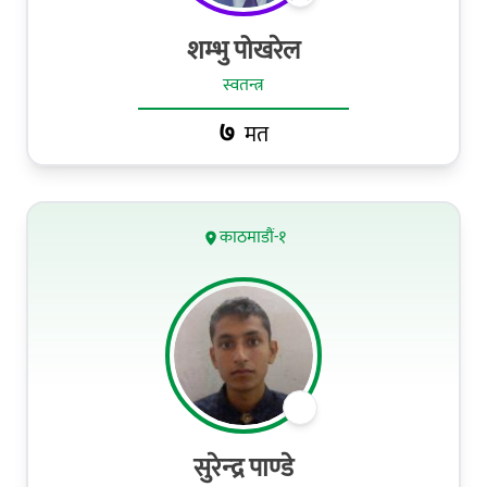
शम्भु पोखरेल
स्वतन्त्र
७
मत
काठमाडौं-१
सुरेन्‍द्र पाण्‍डे