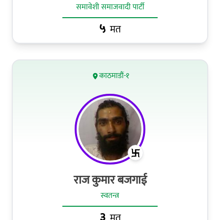
समावेशी समाजवादी पार्टी
५
मत
काठमाडौं-१
राज कुमार बजगाई
स्वतन्त्र
३
मत