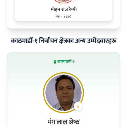
मोहन राज रेग्मी
मत:- १६१८
काठमाडौं-१ निर्वाचन क्षेत्रका अन्य उम्मेदवारहरू
काठमाडौं-१
मंग लाल श्रेष्‍ठ