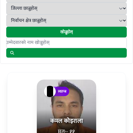
खोज्नुहोस्
Search candidates
स्वतन्त्र
कमल कोइराला
मत:- ११