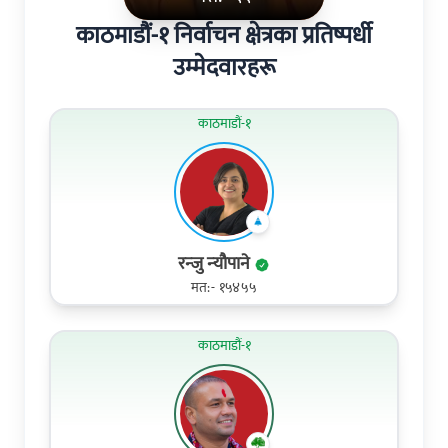
काठमाडौं-१ निर्वाचन क्षेत्रका प्रतिष्पर्धी
उम्मेदवारहरू
काठमाडौं-१
रन्‍जु न्‍यौपाने
मत:- १५४५५
काठमाडौं-१