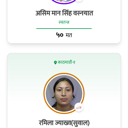
असिम मान सिंह वस्नयात
स्वतन्त्र
५०
मत
काठमाडौं-१
रमिला ज्याख्व(सुवाल)