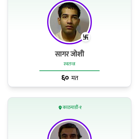
सागर जोशी
स्वतन्त्र
६०
मत
काठमाडौं-१