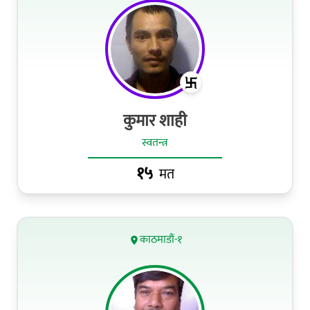
कुमार शाही
स्वतन्त्र
१५
मत
काठमाडौं-१