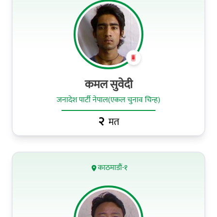
कमल सुवेदी
जनादेश पार्टी नेपाल(एकल चुनाव चिन्ह)
२
मत
काठमाडौं-१