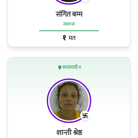
संगित बम्म
स्वतन्त्र
१
मत
काठमाडौं-१
शान्ती श्रेष्ठ