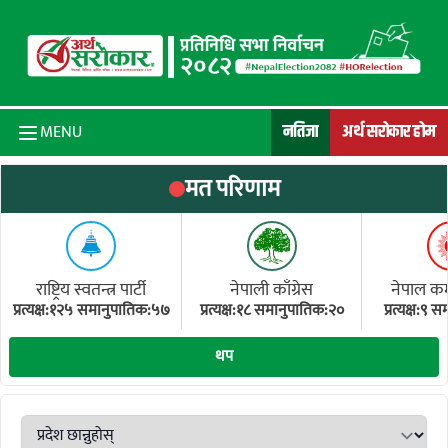
Skip to content
नतिजा
अर्थ सरोकार होम
MENU
मत परिणाम
राष्ट्रिय स्वतन्त्र पार्टी
नेपाली काँग्रेस
नेपाल कम्य
प्रत्यक्ष:१२५ समानुपातिक:५७
प्रत्यक्ष:१८ समानुपातिक:२०
प्रत्यक्ष:९
(ए
थप