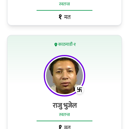
स्वतन्त्र
१
मत
काठमाडौं-१
राजु भुजेल
स्वतन्त्र
१
मत