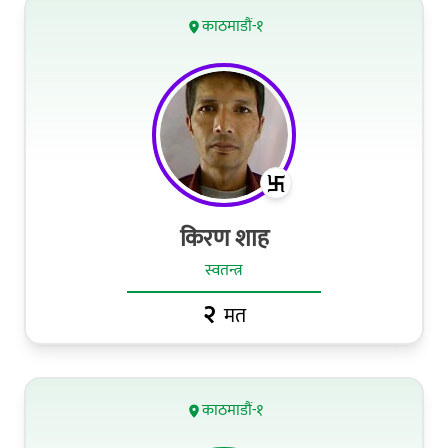
काठमाडौं-१
किरण शाह
स्वतन्त्र
२
मत
काठमाडौं-१