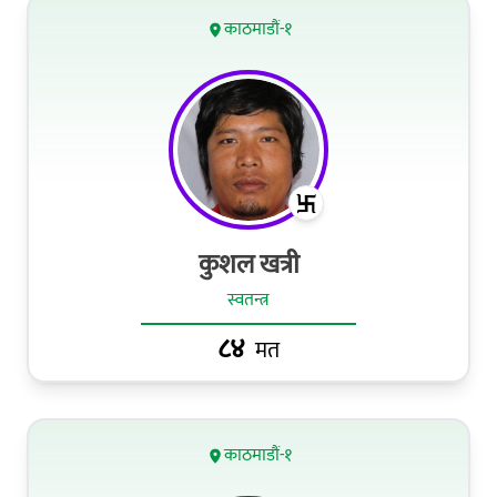
काठमाडौं-१
कुशल खत्री
स्वतन्त्र
८४
मत
काठमाडौं-१