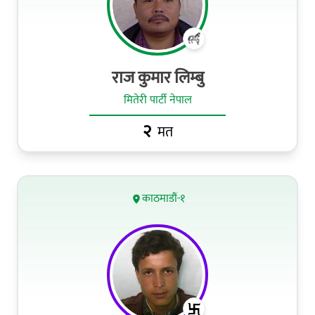
राज कुमार लिम्‍बु
मितेरी पार्टी नेपाल
२
मत
काठमाडौं-१