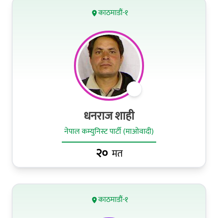
काठमाडौं-१
धनराज शाही
नेपाल कम्युनिस्ट पार्टी (माओवादी)
२०
मत
काठमाडौं-१