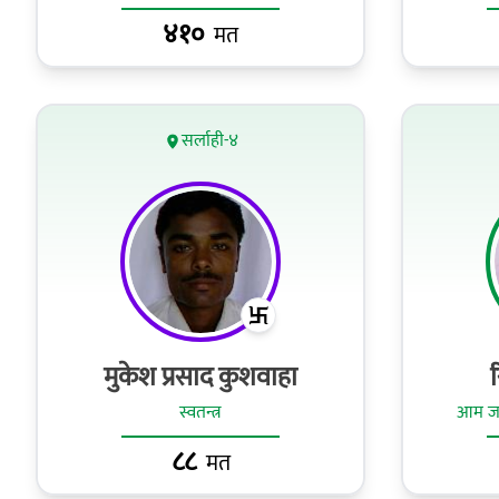
४१०
मत
सर्लाही-४
मुकेश प्रसाद कुशवाहा
स्वतन्त्र
आम जनत
८८
मत