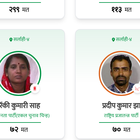
२९९
११३
मत
मत
सर्लाही-४
सर्लाही-४
रिंकी कुमारी साह
प्रदीप कुमार झ
ा पार्टी(एकल चुनाव चिन्ह)
राष्ट्रिय प्रजातन्त्र पार्टी
७२
७०
मत
मत