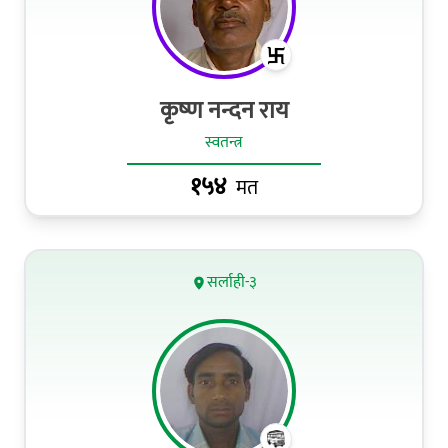
कृष्‍ण नन्दन राय
स्वतन्त्र
१५४
मत
सर्लाही-३