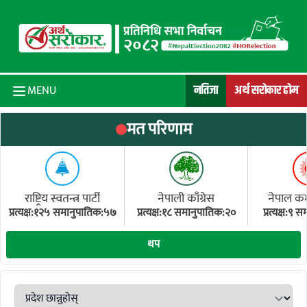
Skip to content
नतिजा
अर्थ सरोकार होम
MENU
मत परिणाम
राष्ट्रिय स्वतन्त्र पार्टी
नेपाली काँग्रेस
नेपाल कम्य
प्रत्यक्ष:१२५ समानुपातिक:५७
प्रत्यक्ष:१८ समानुपातिक:२०
प्रत्यक्ष:९
(ए
थप