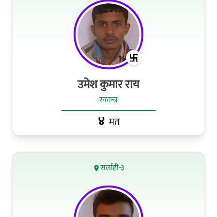
उमेश कुमार राय
स्वतन्त्र
४
मत
सर्लाही-३