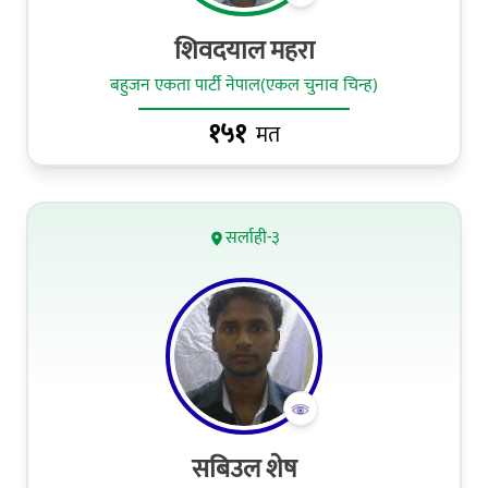
शिवदयाल महरा
बहुजन एकता पार्टी नेपाल(एकल चुनाव चिन्ह)
१५१
मत
सर्लाही-३
सबिउल शेष