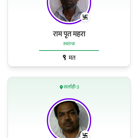
राम पृत महरा
स्वतन्त्र
९
मत
सर्लाही-३