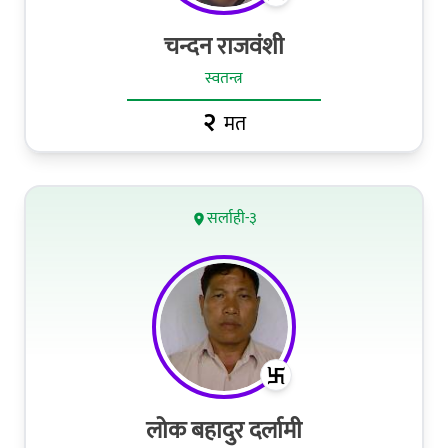
चन्दन राजवंशी
स्वतन्त्र
२
मत
सर्लाही-३
लोक बहादुर दर्लामी