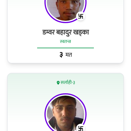
डम्वर बहादुर खड्का
स्वतन्त्र
३
मत
सर्लाही-३