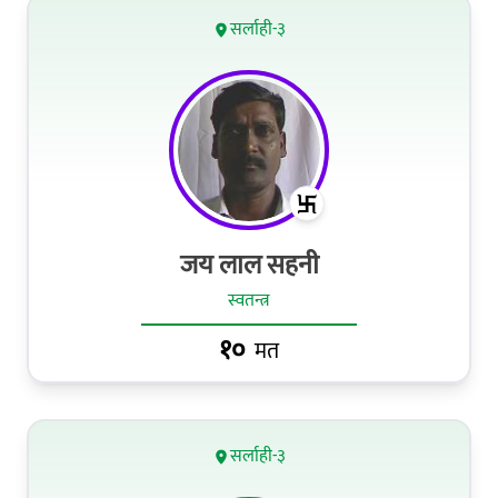
सर्लाही-३
जय लाल सहनी
स्वतन्त्र
१०
मत
सर्लाही-३