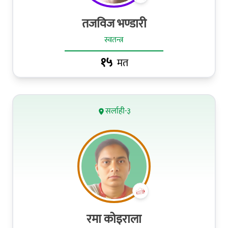
तजविज भण्डारी
स्वतन्त्र
१५
मत
सर्लाही-३
रमा कोइराला