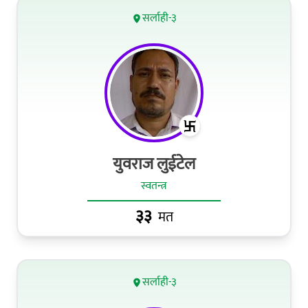
सर्लाही-३
युवराज लुईटेल
स्वतन्त्र
३३
मत
सर्लाही-३