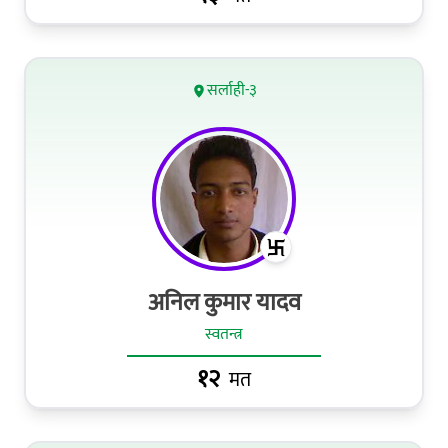
सर्लाही-३
अनिल कुमार यादव
स्वतन्त्र
१२
मत