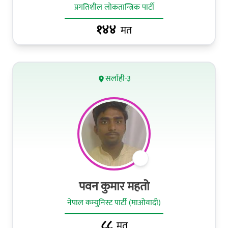
प्रगतिशील लोकतान्त्रिक पार्टी
१४४
मत
सर्लाही-३
पवन कुमार महतो
नेपाल कम्युनिस्ट पार्टी (माओवादी)
८८
मत