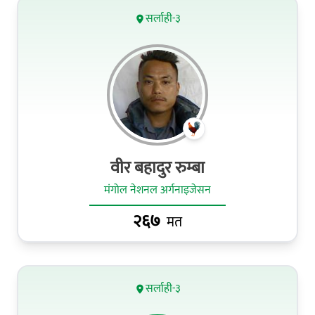
सर्लाही-३
वीर बहादुर रुम्बा
मंगोल नेशनल अर्गनाइजेसन
२६७
मत
सर्लाही-३