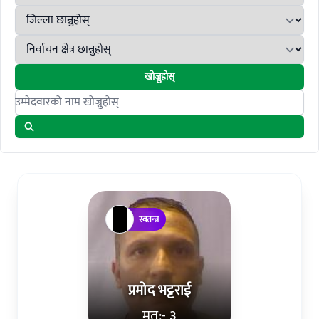
खोज्नुहोस्
Search candidates
स्वतन्त्र
प्रमोद भट्टराई
मत:- ३