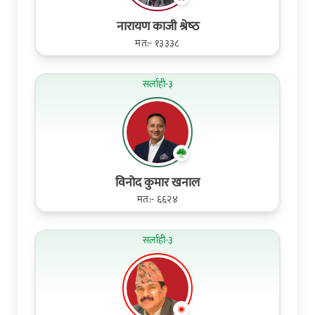
नारायण काजी श्रेष्‍ठ
मत:- १३३३८
सर्लाही-३
विनोद कुमार खनाल
मत:- ६६२४
सर्लाही-३