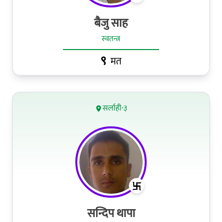
बैजु साह
स्वतन्त्र
९
मत
सर्लाही-३
सन्दिप थापा