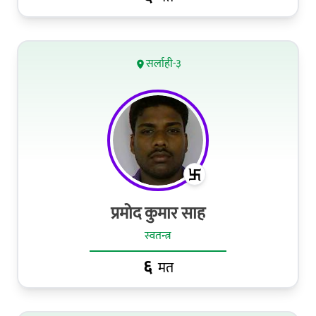
सर्लाही-३
प्रमोद कुमार साह
स्वतन्त्र
६
मत