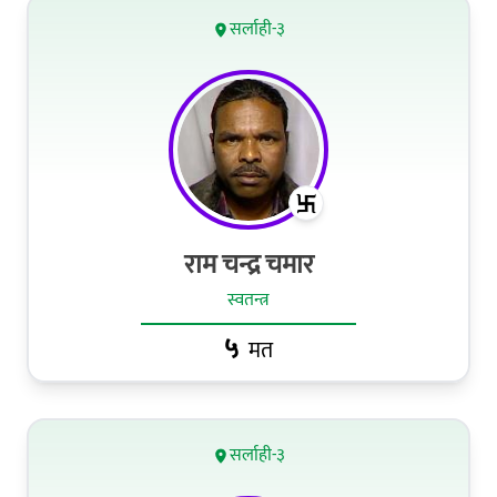
सर्लाही-३
राम चन्द्र चमार
स्वतन्त्र
५
मत
सर्लाही-३