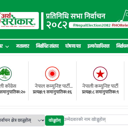
ार
मतान्तर
निर्वाचित सांसद
घोषणा पत्र
इन्फोग्राफिक्स
निर्वाच
ली काँग्रेस
नेपाल कम्युनिष्ट पार्टी
नेपाली कम्युनिष्ट पार्टी
१८ समानुपातिक:२०
प्रत्यक्ष:९ समानुपातिक:१६
(एमाले)
प्रत्यक्ष:८ समानुपातिक:९
खोज्नुहोस्
Search candidates