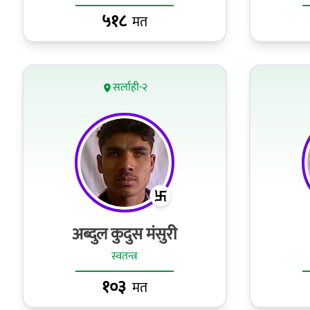
५१८
मत
सर्लाही-२
अब्दुल कुदुस मंसुरी
स्वतन्त्र
१०३
मत