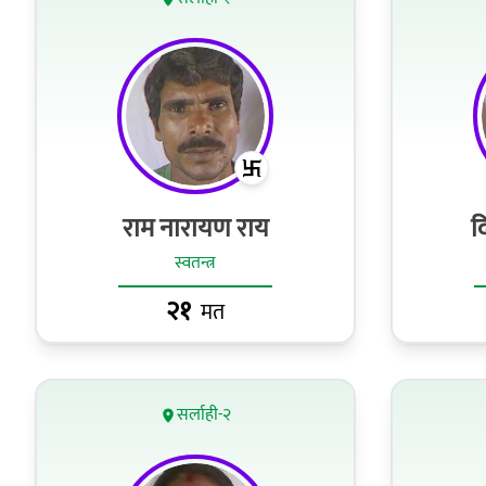
राम नारायण राय
द
स्वतन्त्र
२१
मत
सर्लाही-२