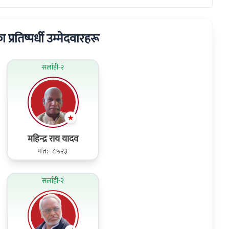
का प्रतिष्पर्धी उम्मेदवारहरू
सर्लाही-२
महिन्द्र राय यादव
मत:- ८५२३
सर्लाही-२