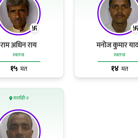
राम अधिन राय
मनोज कुमार या
स्वतन्त्र
स्वतन्त्र
१५
१४
मत
मत
सर्लाही-२