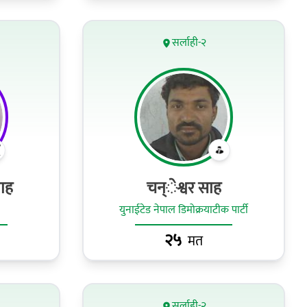
सर्लाही-२
शाह
चन्ेश्वर साह
युनाईटेड नेपाल डिमोक्रयाटीक पार्टी
२५
मत
सर्लाही-२