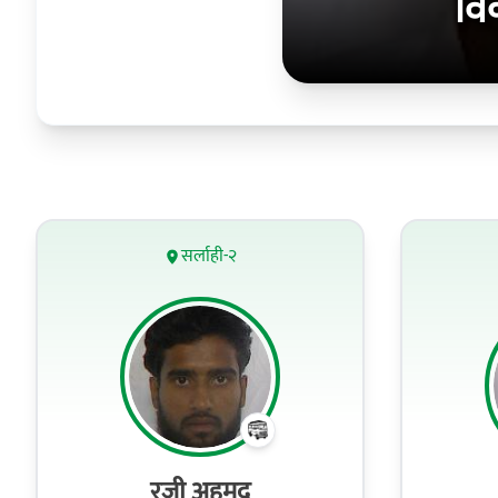
वि
सर्लाही-२
रजी अहमद