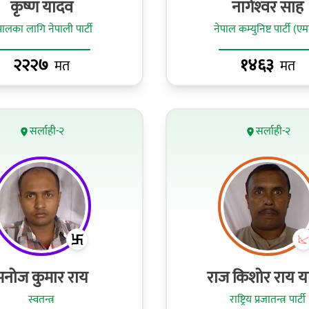
कृष्ण यादव
नागेश्‍वर साह
पालका लागि नेपाली पार्टी
नेपाल कम्युनिष्ट पार्टी (एम
२२२७
१४६३
मत
मत
सर्लाही-२
सर्लाही-२
मनोज कुमार राय
राज किशोर राय य
स्वतन्त्र
राष्ट्रिय प्रजातन्त्र पार्टी