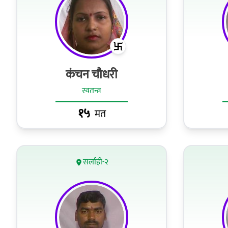
कंचन चौधरी
स्वतन्त्र
१५
मत
सर्लाही-२