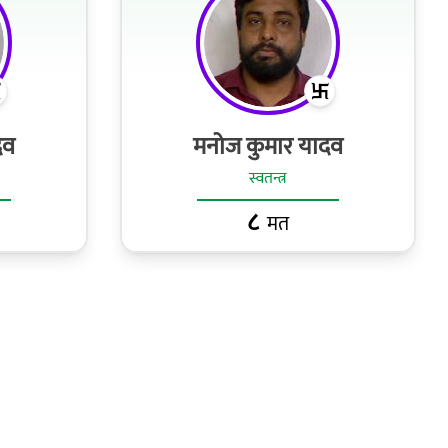
दव
मनोज कुमार यादव
स्वतन्त्र
८
मत