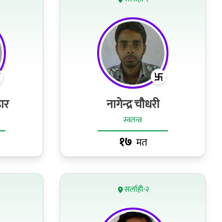
हार
नागेन्द्र चौधरी
स्वतन्त्र
१७
मत
सर्लाही-२