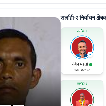
सर्लाही-२ निर्वाचन क्षेत्र
सर्लाही-२
रबिन महतो
मत:- ४२५१२
सर्लाही-२