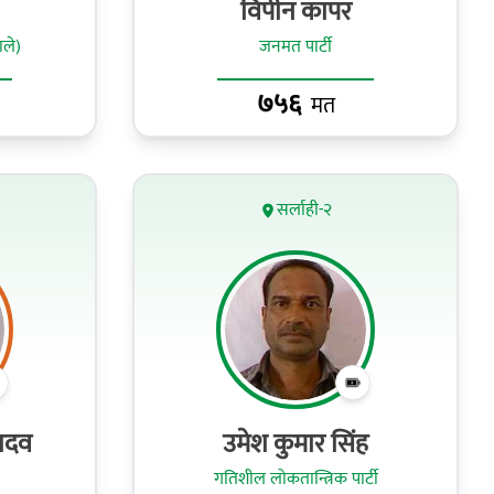
विपीन कापर
ाले)
जनमत पार्टी
७५६
मत
सर्लाही-२
ादव
उमेश कुमार सिंह
गतिशील लोकतान्त्रिक पार्टी