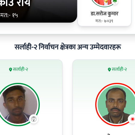
काउ राय
डा.सरोज कुमार
मत:- १५
मत:- ७०३९
सर्लाही-२ निर्वाचन क्षेत्रका अन्य उम्मेदवारहरू
सर्लाही-२
सर्लाही-२