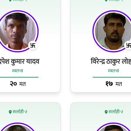
िपेश कुमार यादव
विरेन्द्र ठाकुर लो
स्वतन्त्र
स्वतन्त्र
२०
१७
मत
मत
सर्लाही-२
सर्लाही-२