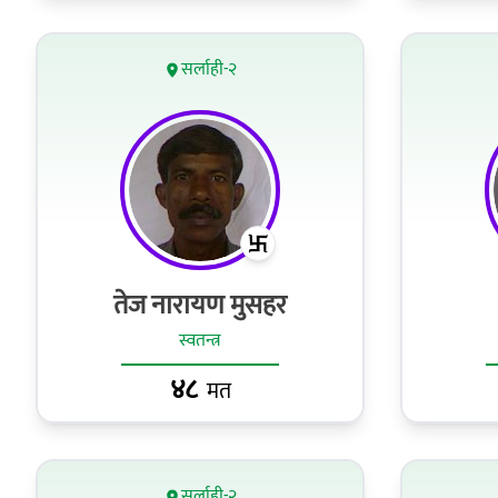
सर्लाही-२
तेज नारायण मुसहर
स्वतन्त्र
४८
मत
सर्लाही-२