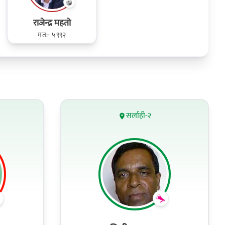
राजेन्द्र महतो
मत:- ५९९२
सर्लाही-२