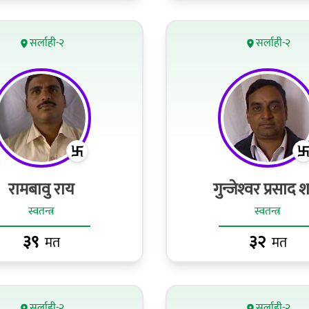
सर्लाही-२
सर्लाही-२
रामबावु राय
गुन्जेश्‍वर प्रसाद 
स्वतन्त्र
स्वतन्त्र
३९
३२
मत
मत
सर्लाही-२
सर्लाही-२