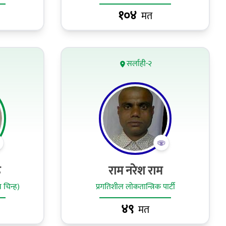
१०४
मत
सर्लाही-२
ह
राम नरेश राम
 चिन्ह)
प्रगतिशील लोकतान्त्रिक पार्टी
४९
मत