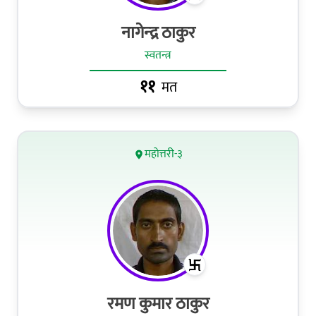
नागेन्‍द्र ठाकुर
स्वतन्त्र
११
मत
महोत्तरी-३
रमण कुमार ठाकुर