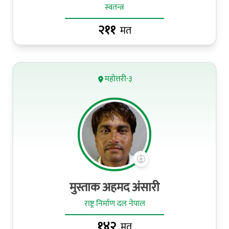
स्वतन्त्र
२११
मत
महोत्तरी-३
मुस्ताक अहमद अंसारी
राष्ट्र निर्माण दल नेपाल
१४२
मत