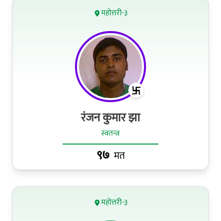
महोत्तरी-३
रंजन कुमार झा
स्वतन्त्र
९७
मत
महोत्तरी-३