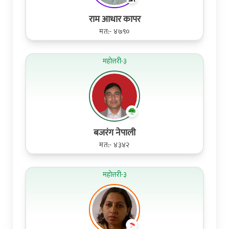
राम आधार कापर
मत:- ४७९०
महोत्तरी-३
बजरंग नेपाली
मत:- ४३४२
महोत्तरी-३