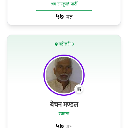
श्रम संस्कृति पार्टी
५७
मत
महोत्तरी-३
बेचन मण्‍डल
स्वतन्त्र
५७
मत