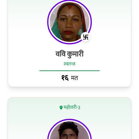
ववि कुमारी
स्वतन्त्र
१६
मत
महोत्तरी-३