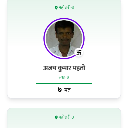
महोत्तरी-३
अजय कुमार महतो
स्वतन्त्र
७
मत
महोत्तरी-३