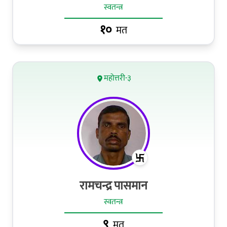
स्वतन्त्र
१०
मत
महोत्तरी-३
रामचन्द्र पासमान
स्वतन्त्र
९
मत