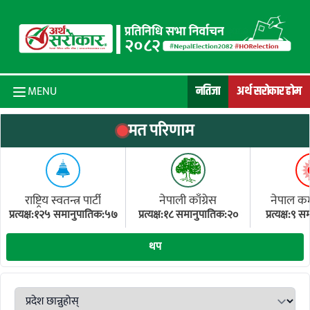
Skip to content
नतिजा
अर्थ सरोकार होम
MENU
मत परिणाम
राष्ट्रिय स्वतन्त्र पार्टी
नेपाली काँग्रेस
नेपाल कम्य
प्रत्यक्ष:१२५ समानुपातिक:५७
प्रत्यक्ष:१८ समानुपातिक:२०
प्रत्यक्ष:९
(ए
थप