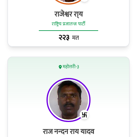
राजेश्वर रा्य
राष्ट्रिय प्रजातन्त्र पार्टी
२२३
मत
महोत्तरी-३
राज नन्‍दन राय यादव