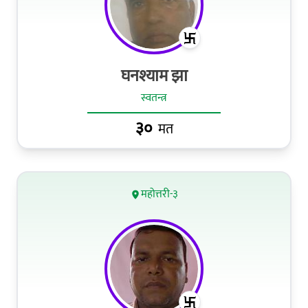
घनश्याम झा
स्वतन्त्र
३०
मत
महोत्तरी-३