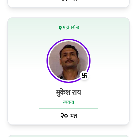
महोत्तरी-३
मुकेश राय
स्वतन्त्र
२०
मत