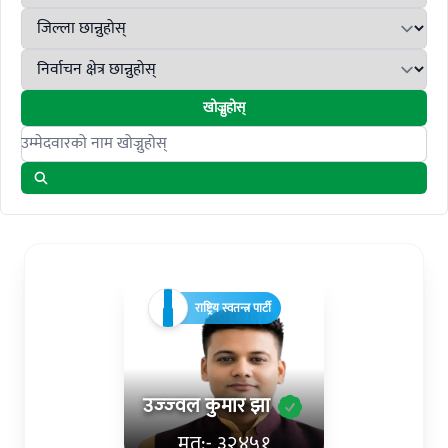
खोज्नुहोस्
Search candidates
राष्ट्रिय स्वतन्त्र पार्टी
उज्‍ज्‍वल कुमार झा
मत:- ३२४५१