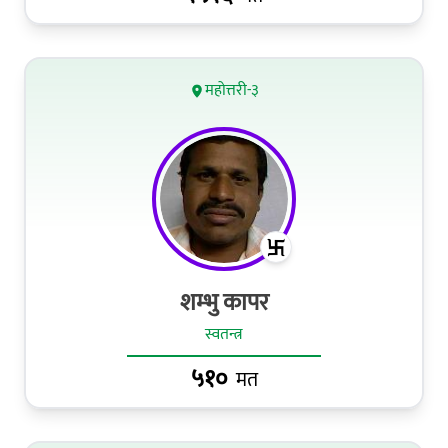
महोत्तरी-३
शम्भु कापर
स्वतन्त्र
५१०
मत