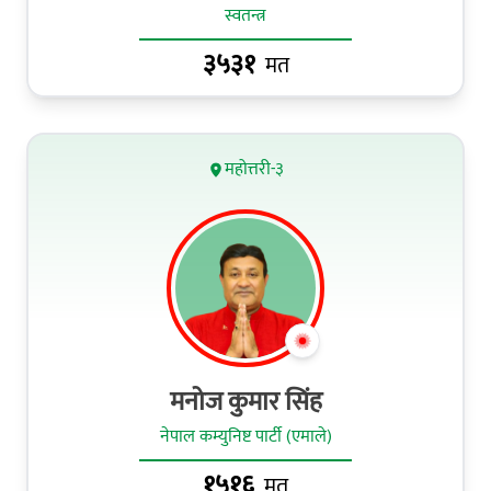
स्वतन्त्र
३५३१
मत
महोत्तरी-३
मनोज कुमार सिंह
नेपाल कम्युनिष्ट पार्टी (एमाले)
१५१६
मत