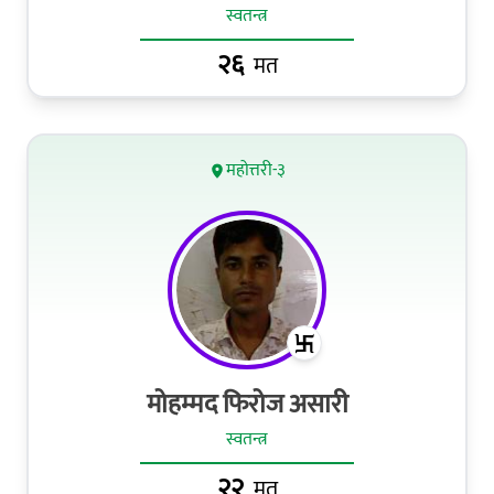
स्वतन्त्र
२६
मत
महोत्तरी-३
मोहम्मद फिरोज असारी
स्वतन्त्र
२२
मत