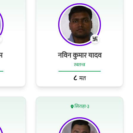
म
नविन कुमार यादव
स्वतन्त्र
८
मत
सिराहा-३