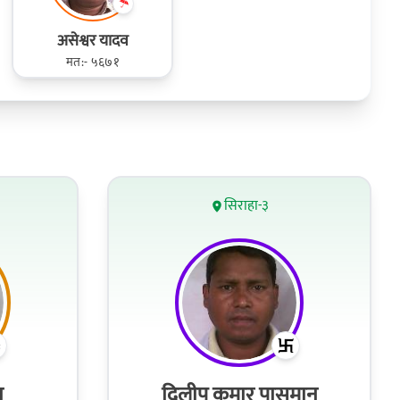
असेश्वर यादव
मत:- ५६७१
सिराहा-३
ा
दिलीप कुमार पासमान