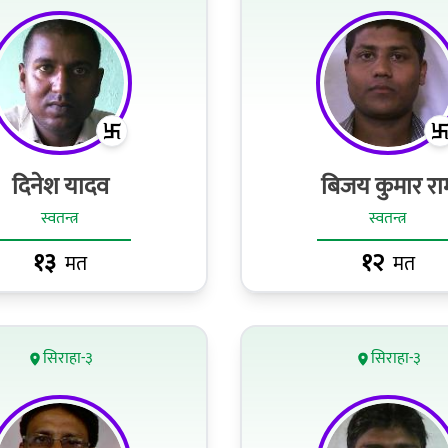
दिनेश यादव
बिजय कुमार रा
स्वतन्त्र
स्वतन्त्र
१३
१२
मत
मत
सिराहा-३
सिराहा-३