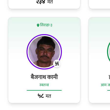
२३४
मत
सिराहा-३
बैजनाथ कामी
स्वतन्त्र
आम जनत
५८
मत