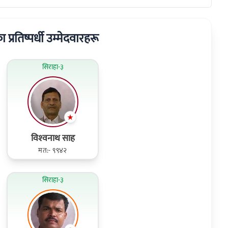
ा प्रतिष्पर्धी उम्मेदवारहरू
सिराहा-३
विश्‍वनाथ साह
मत:- ९९४२
सिराहा-३