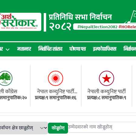
ार
मतान्तर
निर्वाचित सांसद
घोषणा पत्र
इन्फोग्राफिक्स
निर्वाच
ली काँग्रेस
नेपाल कम्युनिष्ट पार्टी
नेपाली कम्युनिष्ट पार्टी
१८ समानुपातिक:२०
प्रत्यक्ष:९ समानुपातिक:१६
(एमाले)
प्रत्यक्ष:८ समानुपातिक:९
खोज्नुहोस्
Search candidates