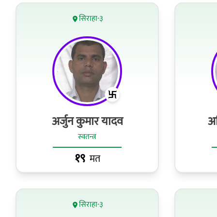
सिराहा-३
अर्जुन कुमार यादव
अ
स्वतन्त्र
१९
मत
सिराहा-३