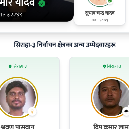
कुमार यादव
सुभाष चन्द्र यादव
त:- ३२२४९
मत:- ९८७९
सिराहा-३ निर्वाचन क्षेत्रका अन्य उम्मेदवारहरू
सिराहा-३
सिराहा-३
श्रवण पासवान
दिप कुमार लाम