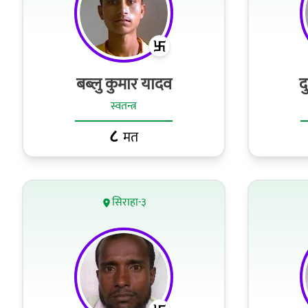
बब्लु कुमार यादव
द
स्वतन्त्र
८
मत
सिराहा-३