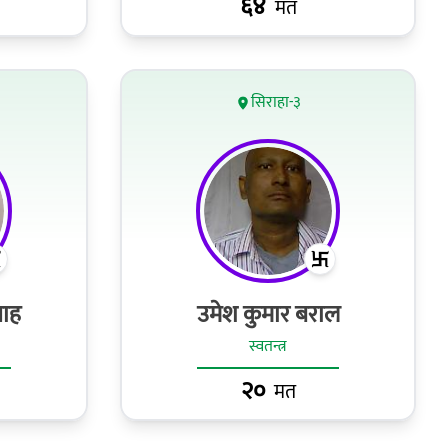
६४
मत
सिराहा-३
साह
उमेश कुमार बराल
स्वतन्त्र
२०
मत