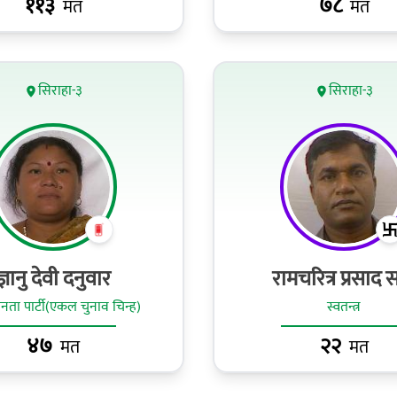
११३
७८
मत
मत
सिराहा-३
सिराहा-३
ज्ञानु देवी दनुवार
रामचरित्र प्रसाद 
ा पार्टी(एकल चुनाव चिन्ह)
स्वतन्त्र
४७
२२
मत
मत