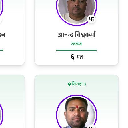
दव
आनन्द विश्वकर्मा
स्वतन्त्र
६
मत
सिराहा-३