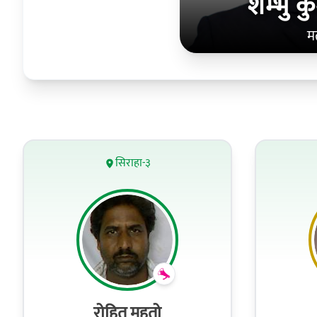
शम्भु 
म
सिराहा-३
रोहित महतो