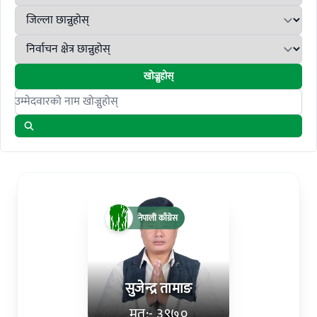
खोज्नुहोस्
Search candidates
नेपाली काँग्रेस
सुजेन्‍द्र तामाङ
मत:- ३९७०