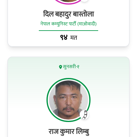
दिल बहादुर बास्तोला
नेपाल कम्युनिस्ट पार्टी (माओवादी)
९४
मत
सुनसरी-१
राज कुमार लिम्‍बु