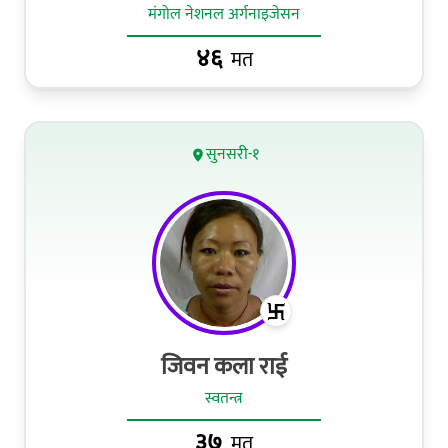
मंगोल नेशनल अर्गनाइजेसन
४६
मत
सुनसरी-१
जिवन कला राई
स्वतन्त्र
३७
मत