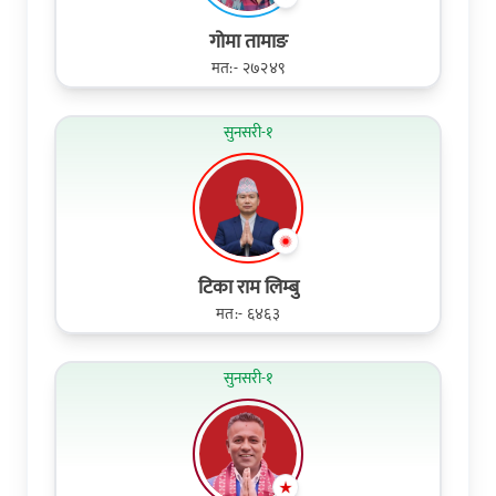
गोमा तामाङ
मत:- २७२४९
सुनसरी-१
टिका राम लिम्बु
मत:- ६४६३
सुनसरी-१