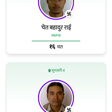
चेत बहादुर राई
स्वतन्त्र
१६
मत
सुनसरी-१