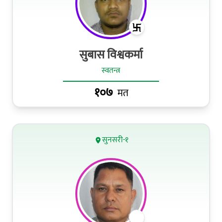
सुबास विश्वकर्मा
स्वतन्त्र
१०७
मत
सुनसरी-१