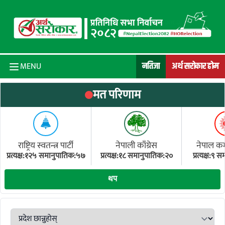
Skip to content
नतिजा
अर्थ सरोकार होम
MENU
मत परिणाम
राष्ट्रिय स्वतन्त्र पार्टी
नेपाली काँग्रेस
नेपाल कम्य
प्रत्यक्ष:१२५ समानुपातिक:५७
प्रत्यक्ष:१८ समानुपातिक:२०
प्रत्यक्ष:९
(ए
थप