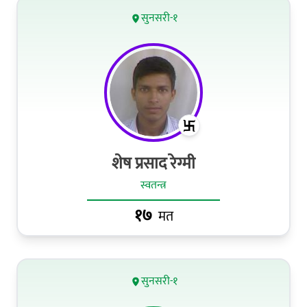
सुनसरी-१
शेष प्रसाद रेग्मी
स्वतन्त्र
१७
मत
सुनसरी-१