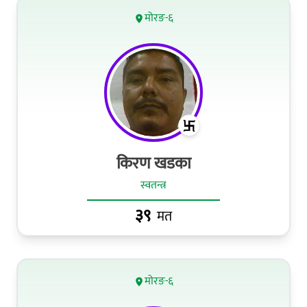
मोरङ-६
किरण खडका
स्वतन्त्र
३९
मत
मोरङ-६