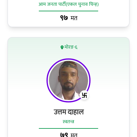
आम जनता पार्टी(एकल चुनाव चिन्ह)
९७
मत
मोरङ-६
उत्तम दाहाल
स्वतन्त्र
७९
मत