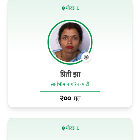
मोरङ-६
प्रिती झा
सार्वभौम नागरिक पार्टी
२००
मत
मोरङ-६