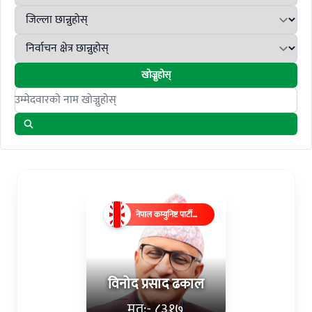
खोज्नुहोस्
Search candidates
नेपाल कम्युनिष्ट पार्टी
(एमाले)
विनोद प्रसाद ढकाल
मत:- ८३१७