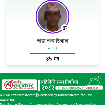
खडा नन्द रिजाल
स्वतन्त्र
३५
मत
© 2026 Arthasarokar.com || Developed by:
Nirwachan.com
, for Civic
awareness
Data Source: Election Commission Nepal. Designed and Maintained by: