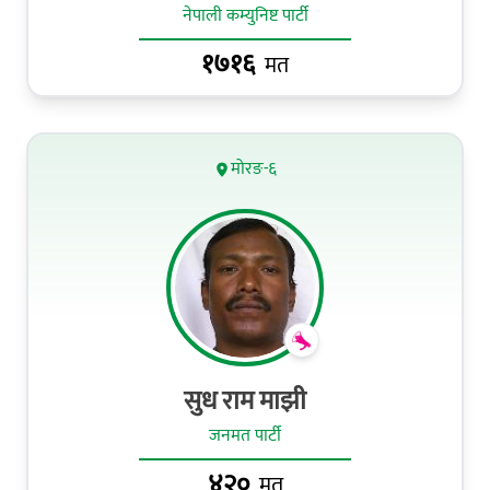
नेपाली कम्युनिष्ट पार्टी
१७१६
मत
मोरङ-६
सुध राम माझी
जनमत पार्टी
४२०
मत