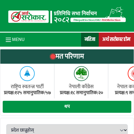
Skip to content
नतिजा
अर्थ सरोकार होम
MENU
मत परिणाम
राष्ट्रिय स्वतन्त्र पार्टी
नेपाली काँग्रेस
नेपाल कम्य
प्रत्यक्ष:१२५ समानुपातिक:५७
प्रत्यक्ष:१८ समानुपातिक:२०
प्रत्यक्ष:९
(ए
थप