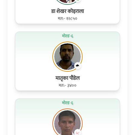
डा शेखर कोइराला
मत:- १२८५०
मोरङ-६
मातृका पौडेल
मत:- ३४००
मोरङ-६