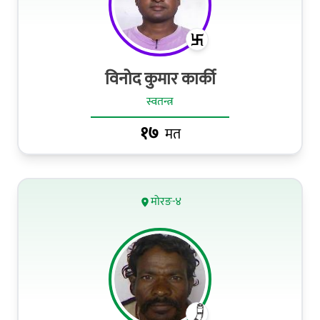
विनोद कुमार कार्की
स्वतन्त्र
१७
मत
मोरङ-४