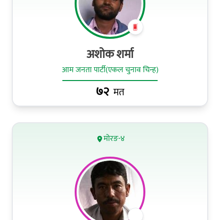
अशोक शर्मा
आम जनता पार्टी(एकल चुनाव चिन्ह)
७२
मत
मोरङ-४