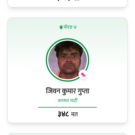
मोरङ-४
जिवन कुमार गुप्‍ता
जनमत पार्टी
३४८
मत