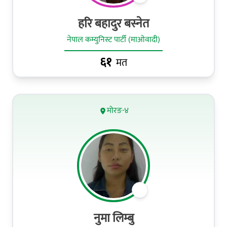
हरि बहादुर बस्नेत
नेपाल कम्युनिस्ट पार्टी (माओवादी)
६१
मत
मोरङ-४
नुमा लिम्बु