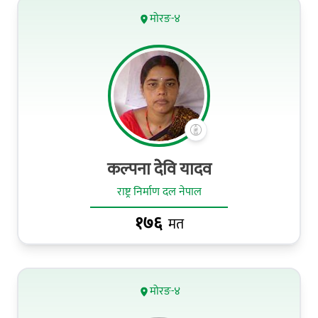
मोरङ-४
कल्पना देेवि यादव
राष्ट्र निर्माण दल नेपाल
१७६
मत
मोरङ-४