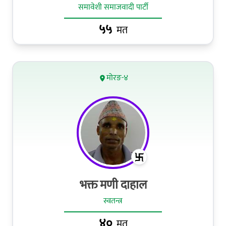
समावेशी समाजवादी पार्टी
५५
मत
मोरङ-४
भक्त मणी दाहाल
स्वतन्त्र
४०
मत