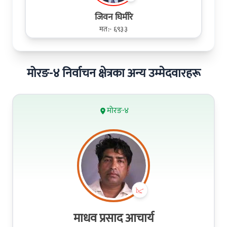
जिवन घिमीरे
मत:- ६९३३
मोरङ-४ निर्वाचन क्षेत्रका अन्य उम्मेदवारहरू
मोरङ-४
माधव प्रसाद आचार्य