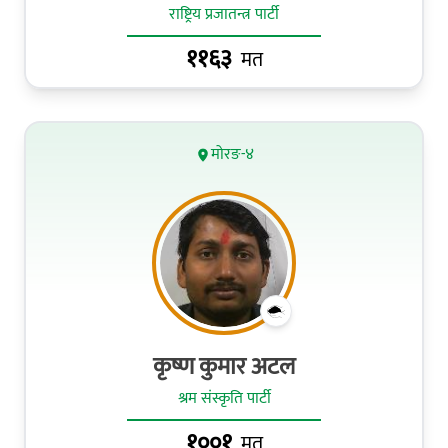
राष्ट्रिय प्रजातन्त्र पार्टी
११६३
मत
मोरङ-४
कृष्ण कुमार अटल
श्रम संस्कृति पार्टी
१००१
मत