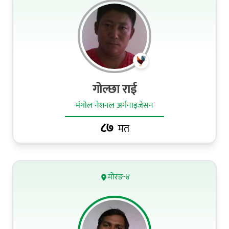
गोल्छा राई
मंगोल नेशनल अर्गनाइजेसन
८७
मत
मोरङ-४