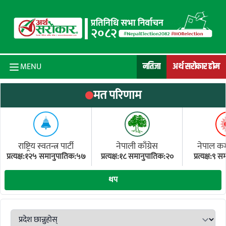
Skip to content
नतिजा
अर्थ सरोकार होम
MENU
मत परिणाम
राष्ट्रिय स्वतन्त्र पार्टी
नेपाली काँग्रेस
नेपाल कम्य
प्रत्यक्ष:१२५ समानुपातिक:५७
प्रत्यक्ष:१८ समानुपातिक:२०
प्रत्यक्ष:९
(ए
थप