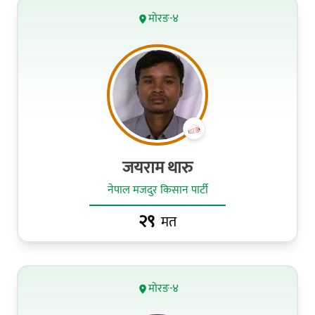
मोरङ-४
जयराम थारु
नेपाल मजदुर किसान पार्टी
२९
मत
मोरङ-४