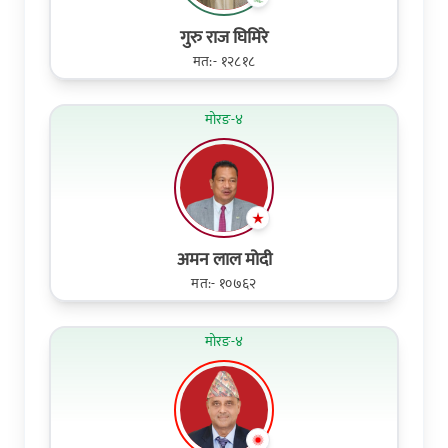
गुरु राज घिमिरे
मत:- १२८१८
मोरङ-४
अमन लाल मोदी
मत:- १०७६२
मोरङ-४