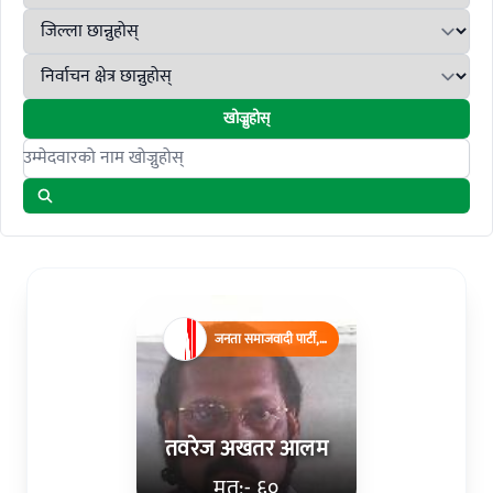
खोज्नुहोस्
Search candidates
जनता समाजवादी पार्टी,
नेपाल
तवरेज अखतर आलम
मत:- ६०