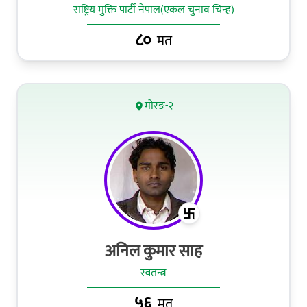
राष्ट्रिय मुक्ति पार्टी नेपाल(एकल चुनाव चिन्ह)
८०
मत
मोरङ-२
अनिल कुमार साह
स्वतन्त्र
५६
मत