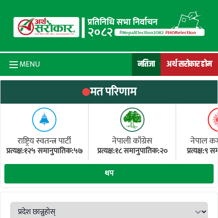
Skip to content
नतिजा
अर्थ सरोकार होम
MENU
मत परिणाम
राष्ट्रिय स्वतन्त्र पार्टी
नेपाली काँग्रेस
नेपाल कम्य
प्रत्यक्ष:१२५ समानुपातिक:५७
प्रत्यक्ष:१८ समानुपातिक:२०
प्रत्यक्ष:९
(ए
थप