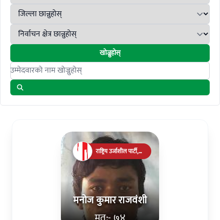
खोज्नुहोस्
Search candidates
राष्ट्रिय उर्जाशील पार्टी,
नेपाल
मनोज कुमार राजवंशी
मत:- ७४