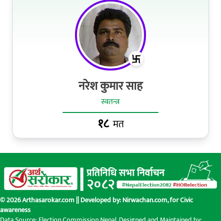
नरेश कुमार साह
स्वतन्त्र
१८
मत
© 2026 Arthasarokar.com || Developed by:
Nirwachan.com
, for Civic
awareness
Data Source: Election Commission Nepal. Designed and Maintained by: