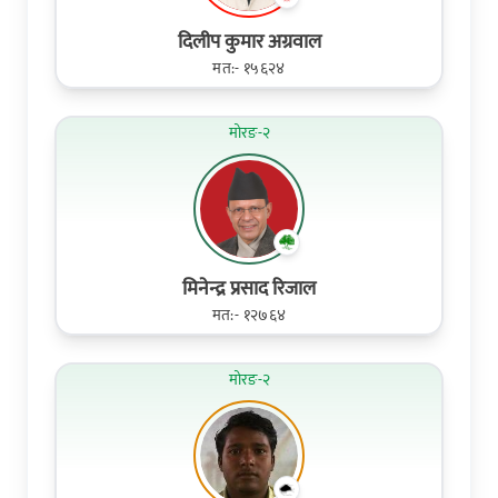
दिलीप कुमार अग्रवाल
मत:- १५६२४
मोरङ-२
मिनेन्द्र प्रसाद रिजाल
मत:- १२७६४
मोरङ-२