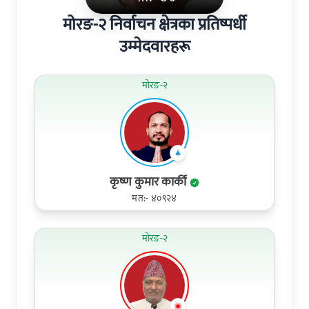
मोरङ-२ निर्वाचन क्षेत्रका प्रतिष्पर्धी
उम्मेदवारहरू
मोरङ-२
कृष्ण कुमार कार्की
मत:- ४०९२४
मोरङ-२