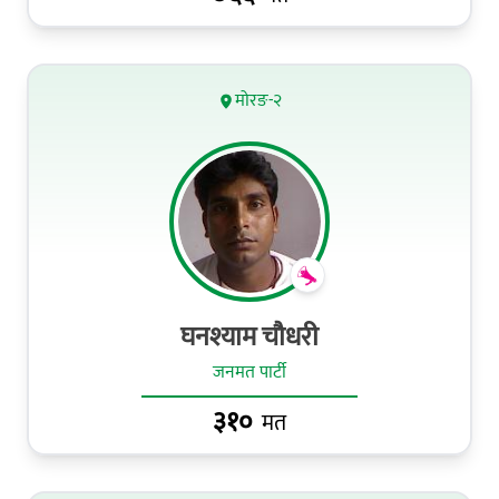
मोरङ-२
घनश्याम चौधरी
जनमत पार्टी
३१०
मत