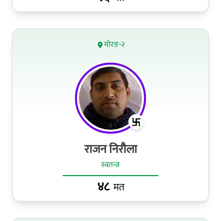
मोरङ-२
राजन निरौला
स्वतन्त्र
४८
मत