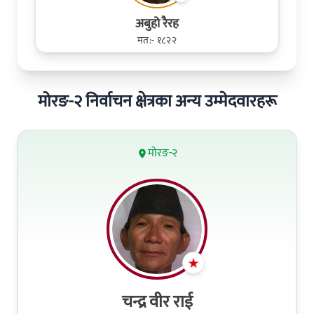
अबुहो रैरह
मत:- १८२२
मोरङ-२ निर्वाचन क्षेत्रका अन्य उम्मेदवारहरू
मोरङ-२
चन्द्र वीर राई