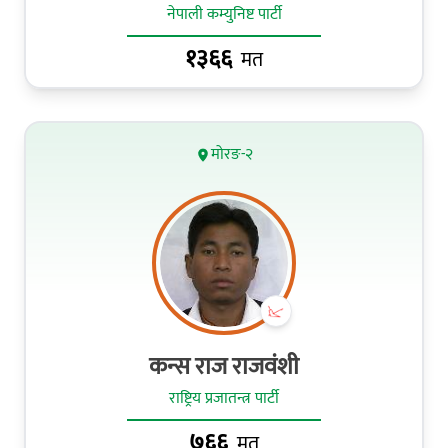
नेपाली कम्युनिष्ट पार्टी
१३६६
मत
मोरङ-२
कन्स राज राजवंशी
राष्ट्रिय प्रजातन्त्र पार्टी
७६६
मत