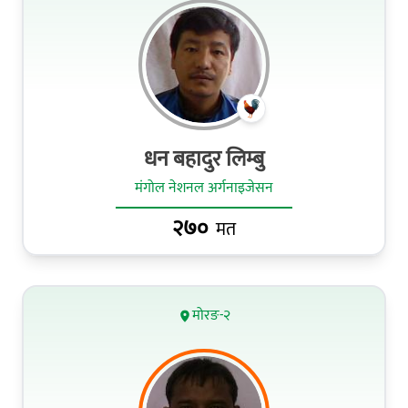
धन बहादुर लिम्बु
मंगोल नेशनल अर्गनाइजेसन
२७०
मत
मोरङ-२