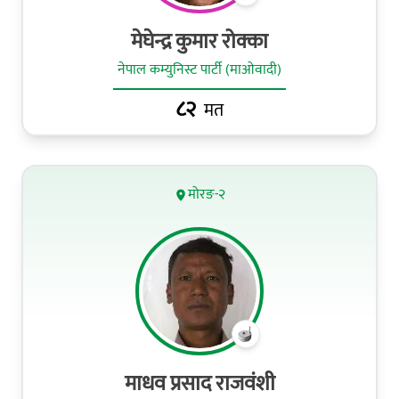
मेघेन्द्र कुमार रोक्का
नेपाल कम्युनिस्ट पार्टी (माओवादी)
८२
मत
मोरङ-२
माधव प्रसाद राजवंशी