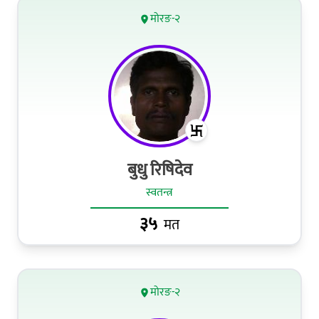
मोरङ-२
बुधु रिषिदेव
स्वतन्त्र
३५
मत
मोरङ-२