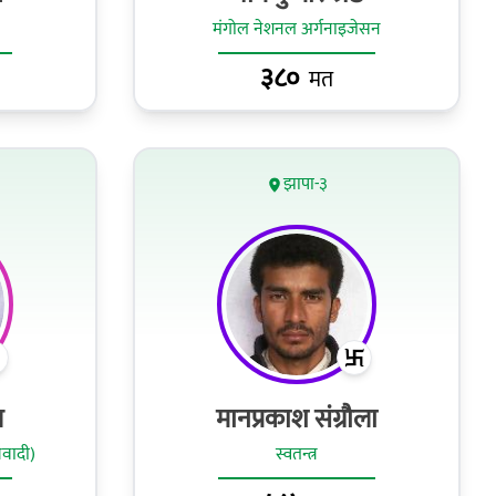
मंगोल नेशनल अर्गनाइजेसन
३८०
मत
झापा-३
ल
मानप्रकाश संग्रौला
ओवादी)
स्वतन्त्र