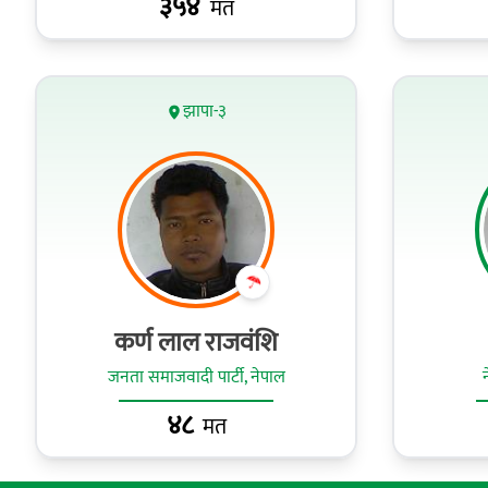
३५४
मत
झापा-३
कर्ण लाल राजवंशि
जनता समाजवादी पार्टी, नेपाल
४८
मत