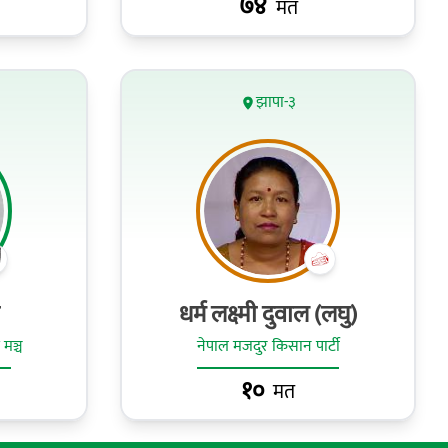
७४
मत
झापा-३
धर्म लक्ष्मी दुवाल (लघु)
 मञ्च
नेपाल मजदुर किसान पार्टी
१०
मत