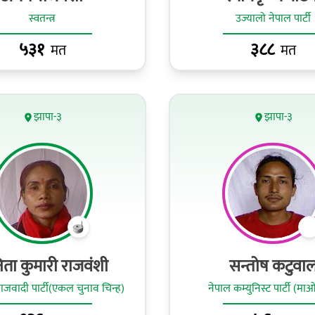
स्वतन्त्र
उज्यालो नेपाल पार्टी
५३१
३८८
मत
मत
झापा-३
झापा-३
िता कुमारी राजवंशी
सन्तोष कटुवा
जवादी पार्टी(एकल चुनाव चिन्ह)
नेपाल कम्युनिस्ट पार्टी (मा