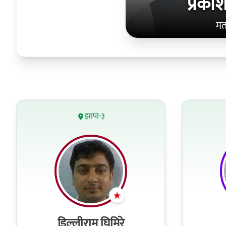
प्रक
मत
झापा-३
डिल्लीराम घिमिरे