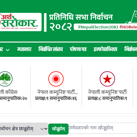
ार
मतान्तर
निर्वाचित सांसद
घोषणा पत्र
इन्फोग्राफिक्स
निर्वाच
ली काँग्रेस
नेपाल कम्युनिष्ट पार्टी
नेपाली कम्युनिष्ट पार्टी
१८ समानुपातिक:२०
प्रत्यक्ष:९ समानुपातिक:१६
(एमाले)
प्रत्यक्ष:८ समानुपातिक:९
खोज्नुहोस्
Search candidates