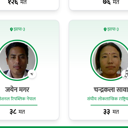
१२६
७६
मत
मत
झापा-३
झापा-३
जयेन मगर
चन्द्रकला सावा
नेशनल रिपब्लिक नेपाल
संघीय लोकतान्त्रिक राष्ट्रिय
३८
३३
मत
मत