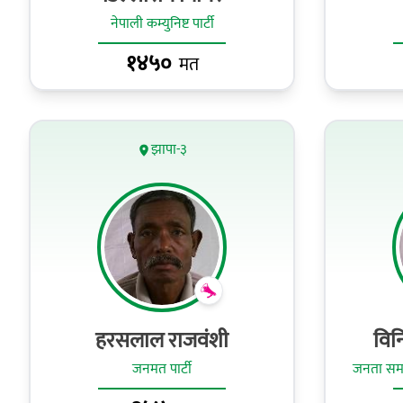
नेपाली कम्युनिष्ट पार्टी
१४५०
मत
झापा-३
हरसलाल राजवंशी
विन
जनमत पार्टी
जनता समा