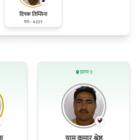
दिपक तिम्सिना
मत:- ७३३९
झापा-३
क
याम कुमार श्रेष्ठ