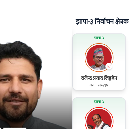
झापा-३ निर्वाचन क्षेत्रका
झापा-३
राजेन्द्र प्रसाद लिङ्देन
मत:- १७२९४
झापा-३