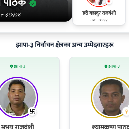
ाश पाठक
हरी बहादुर राजवंशी
:- ३८६७४
मत:- ७४९२
झापा-३ निर्वाचन क्षेत्रका अन्य उम्मेदवारहरू
झापा-३
झापा-३
अभय राजवंशी
श्यामकृष्ण पाठ