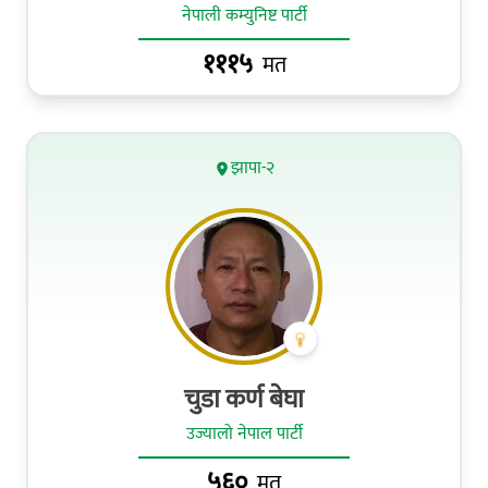
नेपाली कम्युनिष्ट पार्टी
१११५
मत
झापा-२
चुडा कर्ण बेघा
उज्यालो नेपाल पार्टी
५६०
मत