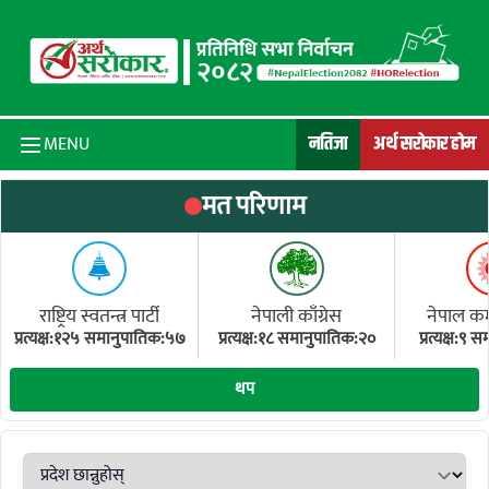
Skip to content
नतिजा
अर्थ सरोकार होम
MENU
मत परिणाम
राष्ट्रिय स्वतन्त्र पार्टी
नेपाली काँग्रेस
नेपाल कम्य
प्रत्यक्ष:१२५ समानुपातिक:५७
प्रत्यक्ष:१८ समानुपातिक:२०
प्रत्यक्ष:९
(ए
थप