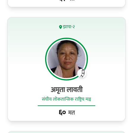
झापा-२
अमृता लावती
संघीय लोकतान्त्रिक राष्ट्रिय मञ्च
६०
मत