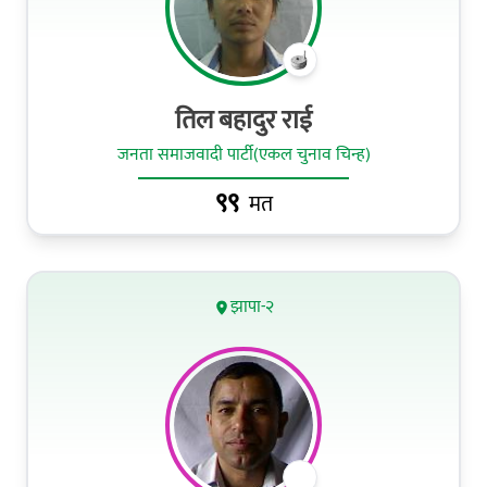
तिल बहादुर राई
जनता समाजवादी पार्टी(एकल चुनाव चिन्ह)
९९
मत
झापा-२