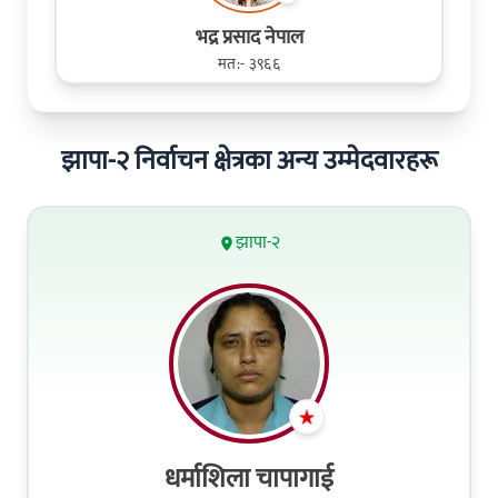
भद्र प्रसाद नेपाल
मत:- ३९६६
झापा-२ निर्वाचन क्षेत्रका अन्य उम्मेदवारहरू
झापा-२
धर्माशिला चापागाई