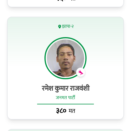
झापा-२
रमेश कुमार राजवंशी
जनमत पार्टी
३८०
मत