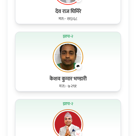
देव राज घिमिरे
मत:- ११३६८
झापा-२
केशव कुमार भण्डारी
मत:- ७२९१
झापा-२