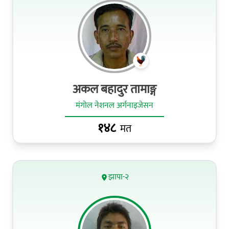
अकल बहादुर तामाङ्ग
मंगोल नेशनल अर्गनाइजेसन
१४८
मत
झापा-२