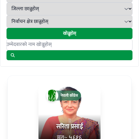
खोज्नुहोस्
Search candidates
नेपाली काँग्रेस
सरिता प्रसाई
मत:- ५६१६