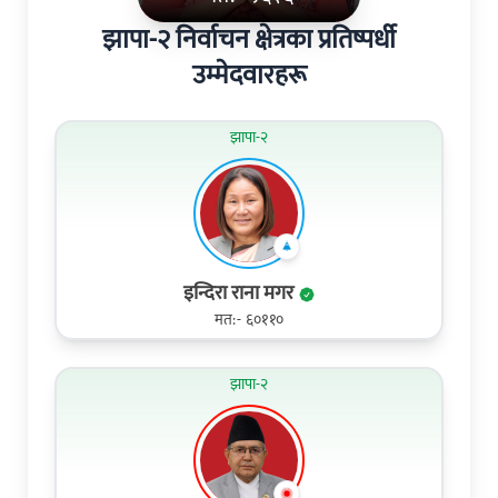
झापा-२ निर्वाचन क्षेत्रका प्रतिष्पर्धी
उम्मेदवारहरू
झापा-२
इन्दिरा राना मगर
मत:- ६०११०
झापा-२