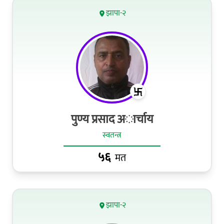
झापा-२
पुण्य प्रसाद अार्चाय
स्वतन्त्र
५६
मत
झापा-२