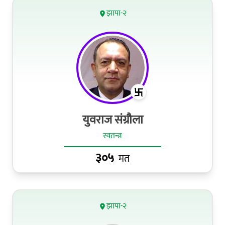
झापा-२
युवराज संग्रौला
स्वतन्त्र
३०५
मत
झापा-२