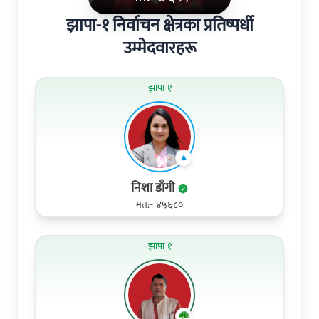
झापा-१ निर्वाचन क्षेत्रका प्रतिष्पर्धी
उम्मेदवारहरू
झापा-१
निशा डाँगी
मत:- ४५६८०
झापा-१