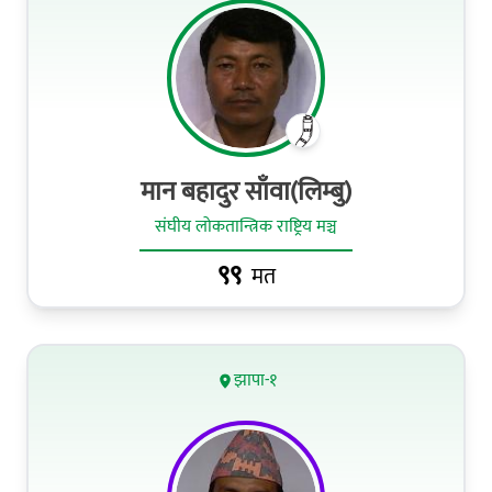
मान बहादुर साँवा(लिम्बु)
संघीय लोकतान्त्रिक राष्ट्रिय मञ्च
९९
मत
झापा-१