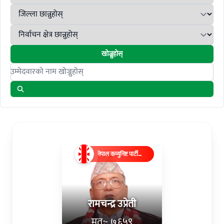
खोज्नुहोस्
Search candidates
नेपाल कम्युनिष्ट पार्टी
(एमाले)
रामचन्द्र उप्रेती
मत:- ७६५९