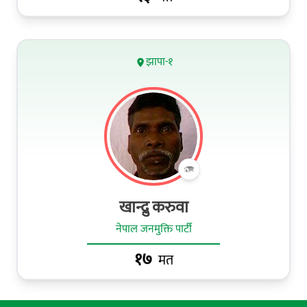
झापा-१
खान्द्रु करुवा
नेपाल जनमुक्ति पार्टी
१७
मत