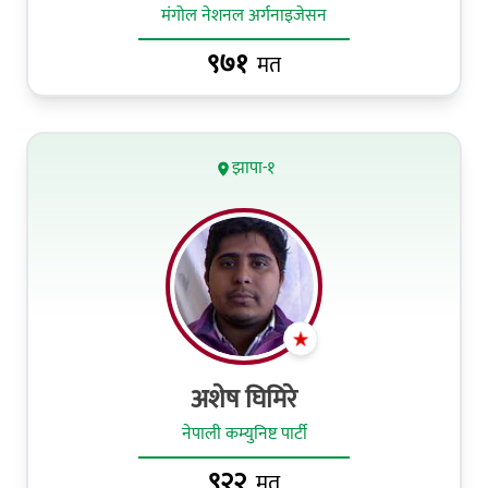
मंगोल नेशनल अर्गनाइजेसन
९७१
मत
झापा-१
अशेष घिमिरे
नेपाली कम्युनिष्ट पार्टी
९२२
मत