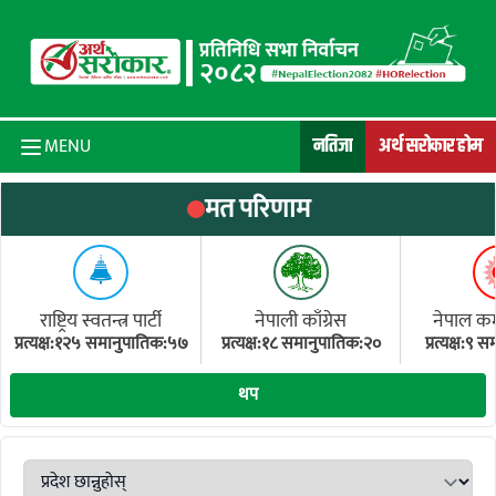
Skip to content
नतिजा
अर्थ सरोकार होम
MENU
मत परिणाम
राष्ट्रिय स्वतन्त्र पार्टी
नेपाली काँग्रेस
नेपाल कम्य
प्रत्यक्ष:१२५ समानुपातिक:५७
प्रत्यक्ष:१८ समानुपातिक:२०
प्रत्यक्ष:९
(ए
थप