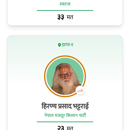
स्वतन्त्र
३३
मत
झापा-१
हिरण्य प्रसाद भट्टराई
नेपाल मजदुर किसान पार्टी
२३
मत