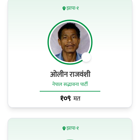
झापा-१
ओलीन राजवंशी
नेपाल सद्भावना पार्टी
१०९
मत
झापा-१