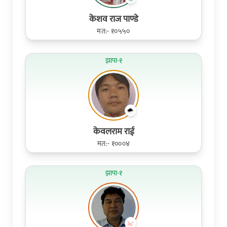
केशव राज पाण्डे
मत:- १०५५०
झापा-१
केवलराम राई
मत:- १०००४
झापा-१