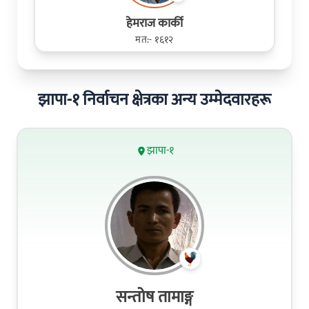
हेमराज कार्की
मत:- १६१२
झापा-१ निर्वाचन क्षेत्रका अन्य उम्मेदवारहरू
झापा-१
सन्तोष तामाङ्ग