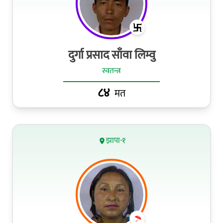
दुर्गा प्रसाद साँवा लिम्वु
स्वतन्त्र
८४
मत
झापा-१