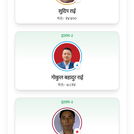
सुदिप राई
मत:- १४४००
इलाम-२
गोकुल बहादुर राई
मत:- ७८१४
इलाम-२