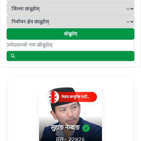
खोज्नुहोस्
Search candidates
नेपाल कम्युनिष्ट पार्टी
(एमाले)
सुहाङ नेम्बाङ
मत:- २२४२६