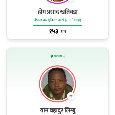
होम प्रसाद खतिवडा
नेपाल कम्युनिस्ट पार्टी (माओवादी)
१५३
मत
इलाम-२
याम वहादुर लिम्बु