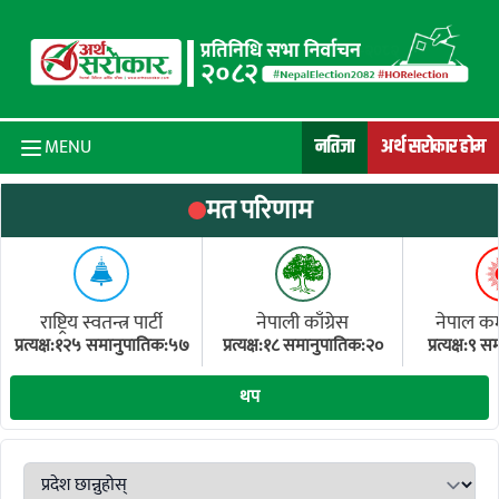
Skip to content
नतिजा
अर्थ सरोकार होम
MENU
मत परिणाम
राष्ट्रिय स्वतन्त्र पार्टी
नेपाली काँग्रेस
नेपाल कम्य
प्रत्यक्ष:१२५ समानुपातिक:५७
प्रत्यक्ष:१८ समानुपातिक:२०
प्रत्यक्ष:९
(ए
थप