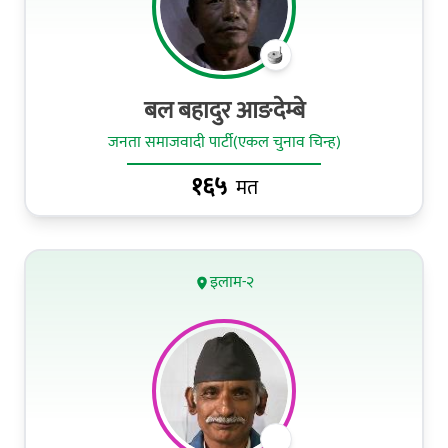
बल बहादुर आङदेम्बे
जनता समाजवादी पार्टी(एकल चुनाव चिन्ह)
१६५
मत
इलाम-२