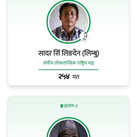
सादर सिं लिङदेन (लिम्बु)
संघीय लोकतान्त्रिक राष्ट्रिय मञ्च
२५४
मत
इलाम-२