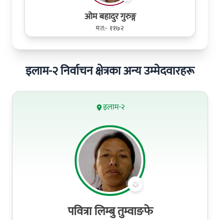
ओम बहादुर गुरुङ्ग
मत:- ११७२
इलाम-२ निर्वाचन क्षेत्रका अन्य उम्मेदवारहरू
इलाम-२
पवित्रा लिम्बु तुम्वाङफे