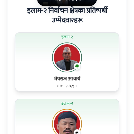
इलाम-२ निर्वाचन क्षेत्रका प्रतिष्पर्धी
उम्मेदवारहरू
इलाम-२
भेषराज आचार्य
मत:- १४६५०
इलाम-२