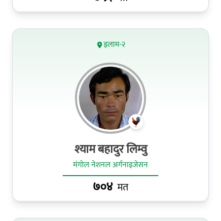
इलाम-२
श्याम बहादुर लिम्वु
मंगोल नेशनल अर्गनाइजेसन
७०४
मत