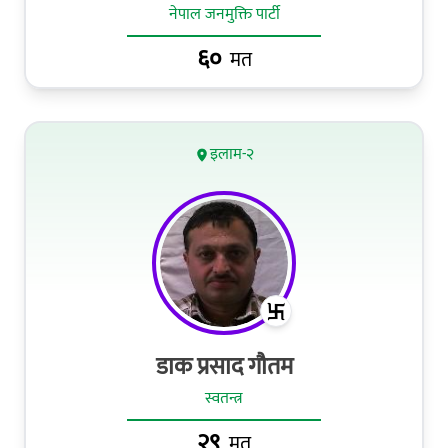
नेपाल जनमुक्ति पार्टी
६०
मत
इलाम-२
डाक प्रसाद गौतम
स्वतन्त्र
२९
मत